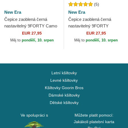
(5)
New Era
New Era
Čepice zaoblená černá
Čepice zaoblená černá
nastavitelný 9FORTY Camo
nastavitelný 9FORTY
Infill New York Yankees MLB
Seasonal Infill New York
EUR 27,95
EUR 27,95
New Era
Yankees MLB New Era
Měj to
pondělí, 10. srpen
Měj to
pondělí, 10. srpen
Letní kšiltovky
Levné kšiltovky
Kšiltovky Goorin Bros
Dámské kšiltovky
Dětské kšiltovky
Ve spolupráci s
Můžete platit pomocí:
Jakákoli platební karta