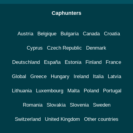
Caphunters
Austria
Belgique
Bulgaria
Canada
Croatia
Cyprus
Czech Republic
Denmark
Deutschland
España
Estonia
Finland
France
Global
Greece
Hungary
Ireland
Italia
Latvia
Lithuania
Luxembourg
Malta
Poland
Portugal
Romania
Slovakia
Slovenia
Sweden
Switzerland
United Kingdom
Other countries