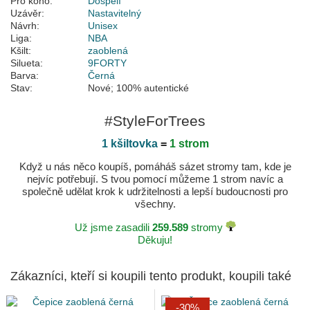
Pro koho:
Dospělí
Uzávěr:
Nastavitelný
Návrh:
Unisex
Liga:
NBA
Kšilt:
zaoblená
Silueta:
9FORTY
Barva:
Černá
Stav:
Nové; 100% autentické
#StyleForTrees
1 kšiltovka
=
1 strom
Když u nás něco koupíš, pomáháš sázet stromy tam, kde je
nejvíc potřebují. S tvou pomocí můžeme 1 strom navíc a
společně udělat krok k udržitelnosti a lepší budoucnosti pro
všechny.
Už jsme zasadili
259.589
stromy
Děkuju!
Zákazníci, kteří si koupili tento produkt, koupili také
-30%