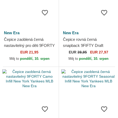
New Era
New Era
Čepice zaoblená černá
Čepice rovná černá
nastavitelný pro děti 9FORTY
snapback 9FIFTY Draft
The League Brooklyn Nets
Edition 2023 Brooklyn Nets
EUR 21,95
EUR
39,95
EUR 27,97
NBA New Era
NBA New Era
Měj to
pondělí, 10. srpen
Měj to
pondělí, 10. srpen