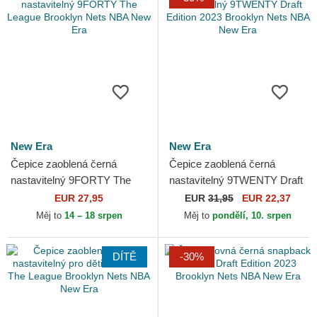
New Era
New Era
Čepice zaoblená černá
Čepice zaoblená černá
nastavitelný 9FORTY The
nastavitelný 9TWENTY Draft
League Brooklyn Nets NBA
Edition 2023 Brooklyn Nets
EUR 27,95
EUR
31,95
EUR 22,37
New Era
NBA New Era
Měj to
14 – 18 srpen
Měj to
pondělí, 10. srpen
DÍTĚ
-30%