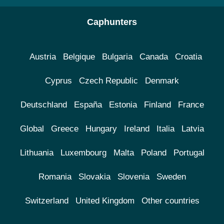
Caphunters
Austria
Belgique
Bulgaria
Canada
Croatia
Cyprus
Czech Republic
Denmark
Deutschland
España
Estonia
Finland
France
Global
Greece
Hungary
Ireland
Italia
Latvia
Lithuania
Luxembourg
Malta
Poland
Portugal
Romania
Slovakia
Slovenia
Sweden
Switzerland
United Kingdom
Other countries