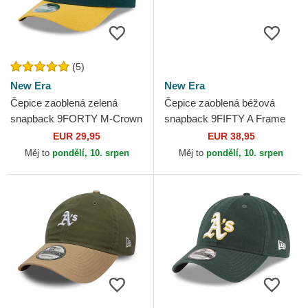
(5)
New Era
New Era
Čepice zaoblená zelená
Čepice zaoblená béžová
snapback 9FORTY M-Crown
snapback 9FIFTY A Frame
Player Replica Oakland
Classic Oakland Athletics
EUR 29,95
EUR 38,95
Athletics MLB New Era
MLB New Era
Měj to
pondělí, 10. srpen
Měj to
pondělí, 10. srpen