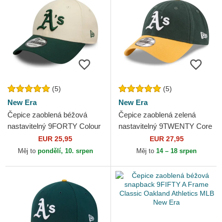
(5)
(5)
New Era
New Era
Čepice zaoblená béžová
Čepice zaoblená zelená
nastavitelný 9FORTY Colour
nastavitelný 9TWENTY Core
Block Oakland Athletics MLB
Classic Oakland Athletics
EUR 25,95
EUR 27,95
New Era
MLB New Era
Měj to
pondělí, 10. srpen
Měj to
14 – 18 srpen