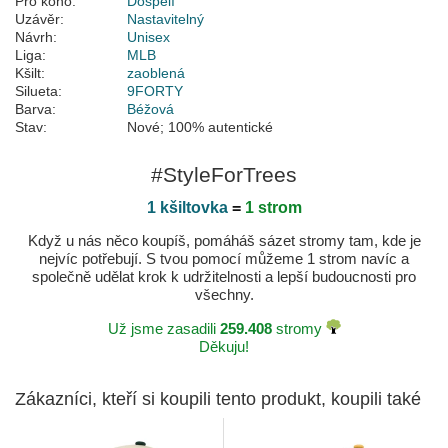
Pro koho:
Dospělí
Uzávěr:
Nastavitelný
Návrh:
Unisex
Liga:
MLB
Kšilt:
zaoblená
Silueta:
9FORTY
Barva:
Béžová
Stav:
Nové; 100% autentické
#StyleForTrees
1 kšiltovka
=
1 strom
Když u nás něco koupíš, pomáháš sázet stromy tam, kde je
nejvíc potřebují. S tvou pomocí můžeme 1 strom navíc a
společně udělat krok k udržitelnosti a lepší budoucnosti pro
všechny.
Už jsme zasadili
259.408
stromy
Děkuju!
Zákazníci, kteří si koupili tento produkt, koupili také