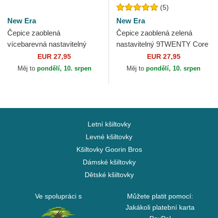
(5)
New Era
New Era
Čepice zaoblená
Čepice zaoblená zelená
vícebarevná nastavitelný
nastavitelný 9TWENTY Core
9TWENTY Mini Washed
Classic Oakland Athletics
EUR 27,95
EUR 27,95
Contrast Oakland Athletics
MLB New Era
Měj to
pondělí, 10. srpen
Měj to
pondělí, 10. srpen
MLB New Era
Letní kšiltovky
Levné kšiltovky
Kšiltovky Goorin Bros
Dámské kšiltovky
Dětské kšiltovky
Ve spolupráci s
Můžete platit pomocí:
Jakákoli platební karta