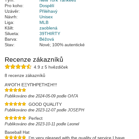
Tým:
New York Yankees
Pro koho:
Dospělí
Uzávěr:
Přiléhavý
Návrh:
Unisex
Liga:
MLB
Kšilt:
zaoblená
Silueta:
39THIRTY
Barva:
Béžová
Stav:
Nové; 100% autentické
Recenze zákazníků
4.9 z 5 hvězdiček
8 recenze zákazníků
ΑΨΟΓΗ ΕΞΥΠΗΡΕΤΗΣΗ!!!
Publikováno dne 2024-05-09 podle ΟΛΓΑ
GOOD QUALITY
Publikováno dne 2023-12-07 podle JOSEPH
Perfect
Publikováno dne 2023-10-11 podle Leonel
Baseball Hat
I’m very pleased with the quality of service I have