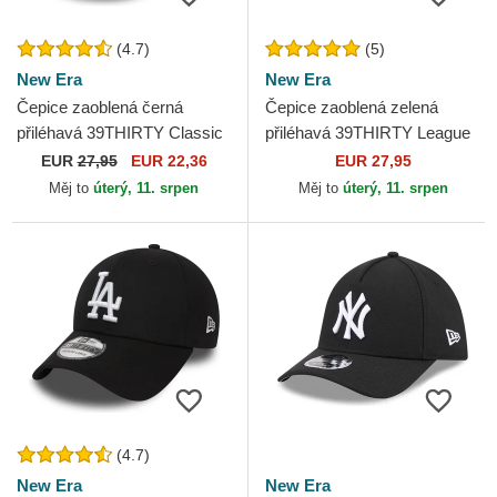
(4.7)
(5)
New Era
New Era
Čepice zaoblená černá
Čepice zaoblená zelená
přiléhavá 39THIRTY Classic
přiléhavá 39THIRTY League
New York Yankees MLB
Essential New York Yankees
EUR
27,95
EUR 22,36
EUR 27,95
New Era
MLB New Era
Měj to
úterý, 11. srpen
Měj to
úterý, 11. srpen
(4.7)
New Era
New Era