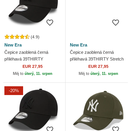
(4.9)
New Era
New Era
Čepice zaoblená černá
Čepice zaoblená černá
přiléhavá 39THIRTY
přiléhavá 39THIRTY Stretch
Essential Los Angeles
Mesh New York Yankees
EUR 27,95
EUR 27,95
Dodgers MLB New Era
MLB New Era
Měj to
úterý, 11. srpen
Měj to
úterý, 11. srpen
-20%