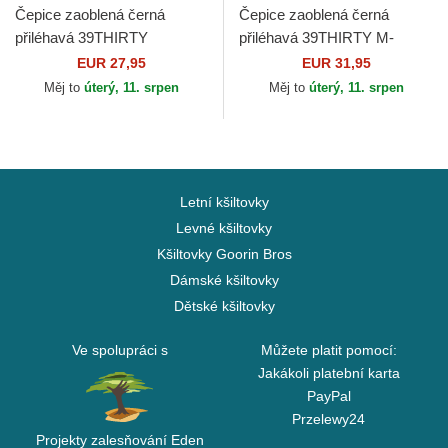
Čepice zaoblená černá
Čepice zaoblená černá
přiléhavá 39THIRTY
přiléhavá 39THIRTY M-
Essential Los Angeles
Crown A Frame New York
EUR 27,95
EUR 31,95
Dodgers MLB New Era
Yankees MLB New Era
Měj to
úterý, 11. srpen
Měj to
úterý, 11. srpen
Letní kšiltovky
Levné kšiltovky
Kšiltovky Goorin Bros
Dámské kšiltovky
Dětské kšiltovky
Ve spolupráci s
Můžete platit pomocí:
Jakákoli platební karta
PayPal
Przelewy24
Projekty zalesňování Eden