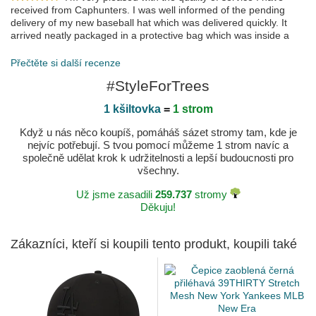
received from Caphunters. I was well informed of the pending
delivery of my new baseball hat which was delivered quickly. It
arrived neatly packaged in a protective bag which was inside a
cardboard box. PS just loved the conformation massage of its
dispatch.
Přečtěte si další recenze
Publikováno dne 2023-06-09 podle Richard
#StyleForTrees
1 kšiltovka
=
1 strom
Když u nás něco koupíš, pomáháš sázet stromy tam, kde je
nejvíc potřebují. S tvou pomocí můžeme 1 strom navíc a
společně udělat krok k udržitelnosti a lepší budoucnosti pro
všechny.
Už jsme zasadili
259.737
stromy
Děkuju!
Zákazníci, kteří si koupili tento produkt, koupili také