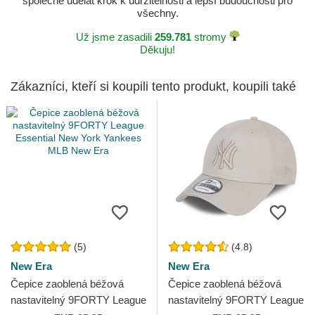
společně udělat krok k udržitelnosti a lepší budoucnosti pro
všechny.
Už jsme zasadili
259.781
stromy
Děkuju!
Zákazníci, kteří si koupili tento produkt, koupili také
(5)
(4.8)
New Era
New Era
Čepice zaoblená béžová
Čepice zaoblená béžová
nastavitelný 9FORTY League
nastavitelný 9FORTY League