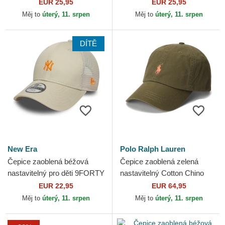
Essential New York Yankees
Essential Poly New York
EUR 25,95
EUR 25,95
MLB New Era
Yankees MLB New Era
Měj to
úterý, 11. srpen
Měj to
úterý, 11. srpen
DÍTĚ
New Era
Polo Ralph Lauren
Čepice zaoblená béžová
Čepice zaoblená zelená
nastavitelný pro děti 9FORTY
nastavitelný Cotton Chino
Homefield New York
Classic Sport Polo Ralph
EUR 22,95
EUR 64,95
Yankees MLB New Era
Lauren
Měj to
úterý, 11. srpen
Měj to
úterý, 11. srpen