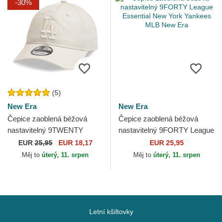
-30%
(5)
New Era
New Era
Čepice zaoblená béžová
Čepice zaoblená béžová
nastavitelný 9TWENTY
nastavitelný 9FORTY League
League Essential Los
Essential New York Yankees
EUR
25,95
EUR 18,17
EUR 25,95
Angeles Dodgers MLB New
MLB New Era
Měj to
úterý, 11. srpen
Měj to
úterý, 11. srpen
Era
Letní kšiltovky