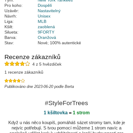
Tým:
New York Yankees
Pro koho:
Dospělí
Uzávěr:
Nastavitelný
Návrh:
Unisex
Liga:
MLB
Kšilt:
zaoblená
Silueta:
9FORTY
Barva:
Oranžová
Stav:
Nové; 100% autentické
Recenze zákazníků
4 z 5 hvězdiček
1 recenze zákazníků
Publikováno dne 2023-06-20 podle Berta
#StyleForTrees
1 kšiltovka
=
1 strom
Když u nás něco koupíš, pomáháš sázet stromy tam, kde je
nejvíc potřebují. S tvou pomocí můžeme 1 strom navíc a