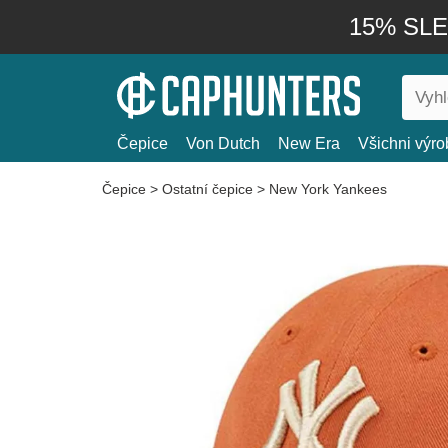
15% SLEV
Čepice
Von Dutch
New Era
Všichni výro
Čepice
>
Ostatní čepice
>
New York Yankees