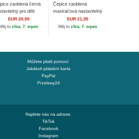
pice zaoblená černá
Čepice zaoblená
tavitelný pro děti
maskáčová nastavitelný
ORTY League
pro děti 9FORTY
EUR 20,95
EUR 21,95
sential New York
League Essential New
Měj to
zítra, 7. srpen
Měj to
zítra, 7. srpen
nkees MLB New Era
York Yankees MLB New
Era
Můžete platit pomocí:
Jakákoli platební karta
PayPal
Przelewy24
Najdete nás na adrese:
TikTok
Facebook
Instagram