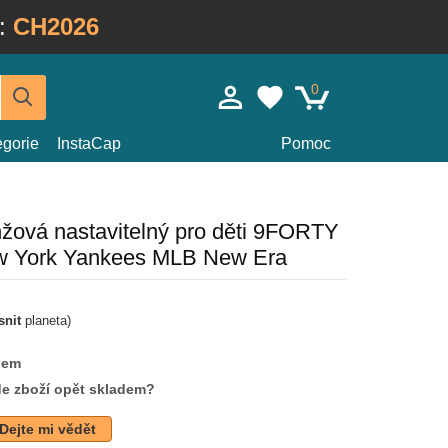
:
CH2026
0
egorie
InstaCap
Pomoc
žová nastavitelný pro děti 9FORTY
ew York Yankees MLB New Era
snit
planeta)
dem
de zboží opět skladem?
Dejte mi vědět