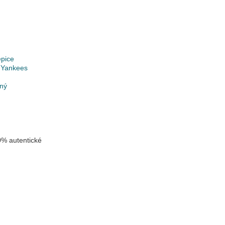
epice
 Yankees
lný
% autentické