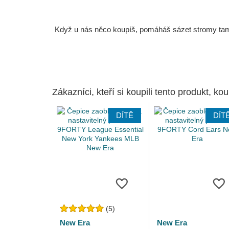
Když u nás něco koupíš, pomáháš sázet stromy tam, 
Zákazníci, kteří si koupili tento produkt, kou
DÍTĚ
DÍT
(5)
New Era
New Era