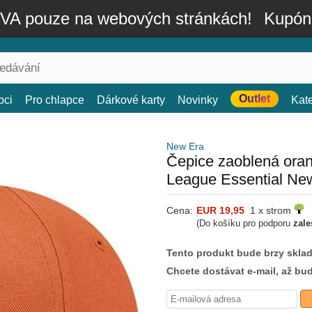
A pouze na webových stránkách!
Kupón
Outlet
bci
Pro chlapce
Dárkové karty
Novinky
Kat
New Era
Čepice zaoblená oran
League Essential N
Cena:
EUR 19,95
1 x strom
(Do košíku pro podporu
zale
Tento produkt bude brzy skla
Chcete dostávat e-mail, až bu