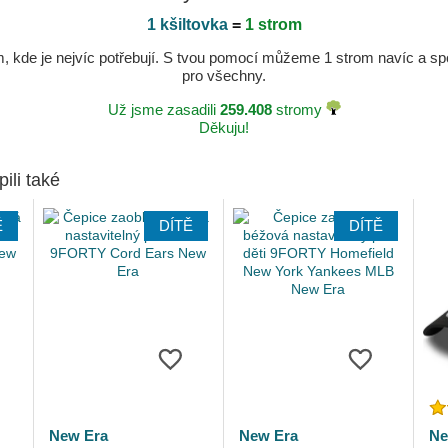
1 kšiltovka
=
1 strom
kde je nejvíc potřebují. S tvou pomocí můžeme 1 strom navíc a spole
pro všechny.
Už jsme zasadili
259.408
stromy
Děkuju!
pili také
Ě
DÍTĚ
DÍTĚ
New Era
New Era
Ne