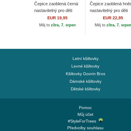
Čepice zaoblená černá
Čepice zaoblená hně
nastavitelný pro děti
nastavitelný pro děti
9FORTY League
9FORTY Cord Ears
EUR 19,95
EUR 22,95
Essential New York
New Era
Měj to
zítra, 7. srpen
Měj to
zítra, 7. srpe
Yankees MLB New Era
Letní kšiltovky
Levné kšiltovky
Kšiltovky Goorin Bros
Dámské kšiltovky
Dětské kšiltovky
Pomoc
Můj účet
#StyleForTrees
Předvolby souhlasu