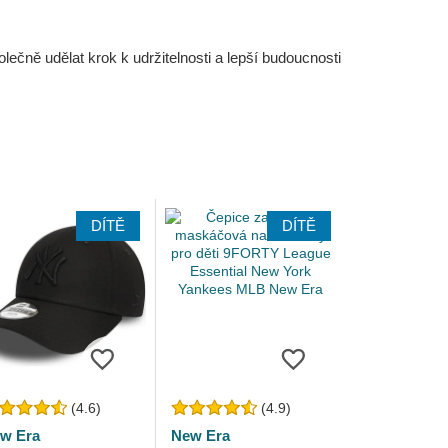
čně udělat krok k udržitelnosti a lepší budoucnosti
DÍTĚ
DÍTĚ
(4.6)
(4.9)
w Era
New Era