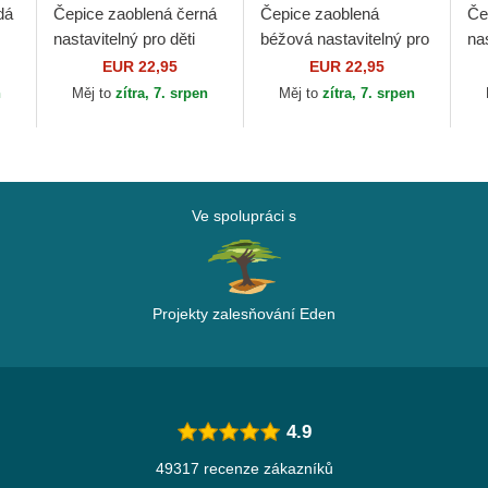
dá
Čepice zaoblená černá
Čepice zaoblená
Če
nastavitelný pro děti
béžová nastavitelný pro
nas
9FORTY Cord Ears
děti 9FORTY Homefield
9F
EUR 22,95
EUR 22,95
New Era
New York Yankees
Es
n
Měj to
zítra, 7. srpen
Měj to
zítra, 7. srpen
MLB New Era
Ya
Ve spolupráci s
Projekty zalesňování Eden
4.9
49317 recenze zákazníků