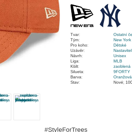
Tvar:
Ostatní č
Tým:
New York
Pro koho:
Dětské
Uzávěr:
Nastavite
Návrh:
Unisex
Liga:
MLB
Kšilt:
zaoblená
Silueta:
9FORTY
Barva:
Oranžová
Stav:
Nové; 100
#StyleForTrees