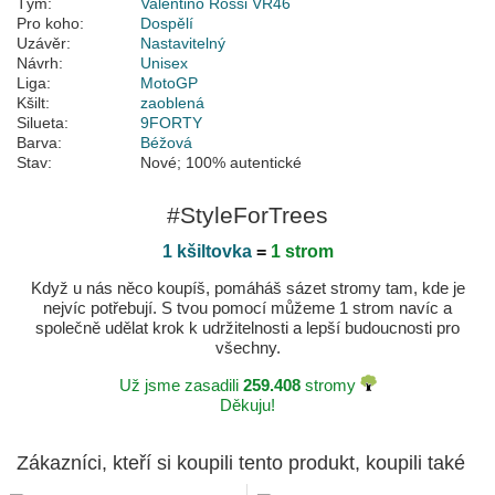
Tým:
Valentino Rossi VR46
Pro koho:
Dospělí
Uzávěr:
Nastavitelný
Návrh:
Unisex
Liga:
MotoGP
Kšilt:
zaoblená
Silueta:
9FORTY
Barva:
Béžová
Stav:
Nové; 100% autentické
#StyleForTrees
1 kšiltovka
=
1 strom
Když u nás něco koupíš, pomáháš sázet stromy tam, kde je
nejvíc potřebují. S tvou pomocí můžeme 1 strom navíc a
společně udělat krok k udržitelnosti a lepší budoucnosti pro
všechny.
Už jsme zasadili
259.408
stromy
Děkuju!
Zákazníci, kteří si koupili tento produkt, koupili také