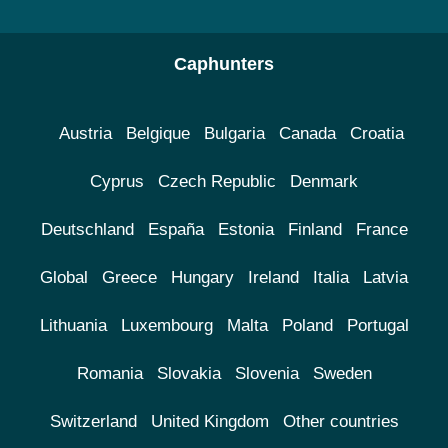
Caphunters
Austria
Belgique
Bulgaria
Canada
Croatia
Cyprus
Czech Republic
Denmark
Deutschland
España
Estonia
Finland
France
Global
Greece
Hungary
Ireland
Italia
Latvia
Lithuania
Luxembourg
Malta
Poland
Portugal
Romania
Slovakia
Slovenia
Sweden
Switzerland
United Kingdom
Other countries