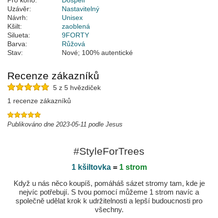
Pro koho:
Dospělí
Uzávěr:
Nastavitelný
Návrh:
Unisex
Kšilt:
zaoblená
Silueta:
9FORTY
Barva:
Růžová
Stav:
Nové; 100% autentické
Recenze zákazníků
5 z 5 hvězdiček
1 recenze zákazníků
Publikováno dne 2023-05-11 podle Jesus
#StyleForTrees
1 kšiltovka
=
1 strom
Když u nás něco koupíš, pomáháš sázet stromy tam, kde je
nejvíc potřebují. S tvou pomocí můžeme 1 strom navíc a
společně udělat krok k udržitelnosti a lepší budoucnosti pro
všechny.