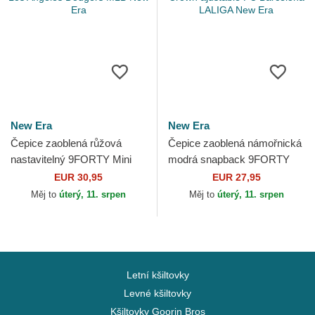
New Era
New Era
Čepice zaoblená růžová
Čepice zaoblená námořnická
nastavitelný 9FORTY Mini
modrá snapback 9FORTY
Cord Los Angeles Dodgers
M-Crown ajustable FC
EUR 30,95
EUR 27,95
MLB New Era
Barcelona LALIGA New Era
Měj to
úterý, 11. srpen
Měj to
úterý, 11. srpen
Letní kšiltovky
Levné kšiltovky
Kšiltovky Goorin Bros