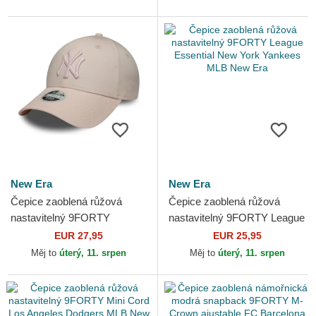
New Era
New Era
Čepice zaoblená růžová
Čepice zaoblená růžová
nastavitelný 9FORTY
nastavitelný 9FORTY League
Metallic New York Yankees
Essential New York Yankees
EUR 27,95
EUR 25,95
MLB New Era
MLB New Era
Měj to
úterý, 11. srpen
Měj to
úterý, 11. srpen