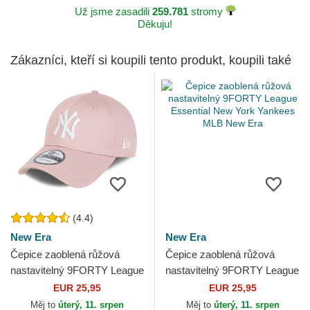
Už jsme zasadili
259.781
stromy
Děkuju!
Zákazníci, kteří si koupili tento produkt, koupili také
(4.4)
New Era
New Era
Čepice zaoblená růžová
Čepice zaoblená růžová
nastavitelný 9FORTY League
nastavitelný 9FORTY League
Essential New York Yankees
Essential New York Yankees
EUR 25,95
EUR 25,95
MLB New Era
MLB New Era
Měj to
úterý, 11. srpen
Měj to
úterý, 11. srpen