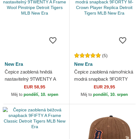
(5)
New Era
New Era
Čepice zaoblená hnědá
Čepice zaoblená námořnická
nastavitelný 9TWENTY A
modrá snapback 9FORTY
Frame Wool Pinstripe Detroit
M-Crown Player Replica
EUR 58,95
EUR 29,95
Tigers MLB New Era
Detroit Tigers MLB New Era
Měj to
pondělí, 10. srpen
Měj to
pondělí, 10. srpen