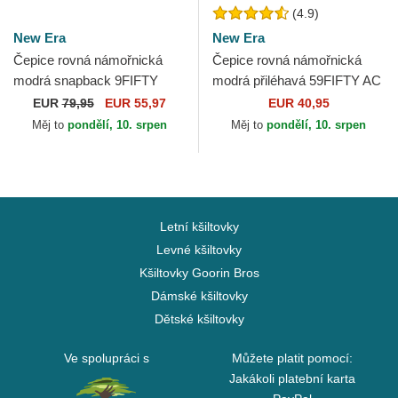
(4.9)
New Era
New Era
Čepice rovná námořnická
Čepice rovná námořnická
modrá snapback 9FIFTY
modrá přiléhavá 59FIFTY AC
Pinstripe Visor Clip Detroit
Perf Detroit Tigers MLB New
EUR
79,95
EUR 55,97
EUR 40,95
Tigers MLB New Era
Era
Měj to
pondělí, 10. srpen
Měj to
pondělí, 10. srpen
Letní kšiltovky
Levné kšiltovky
Kšiltovky Goorin Bros
Dámské kšiltovky
Dětské kšiltovky
Ve spolupráci s
Můžete platit pomocí:
Jakákoli platební karta