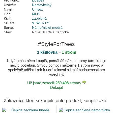
Pro koho:
Dospělí
Uzávěr:
Nastavitelný
Návrh:
Unisex
Liga:
MLB
Kšilt:
zaoblená
Silueta:
9TWENTY
Barva:
Námořnická modrá
Stav:
Nové; 100% autentické
#StyleForTrees
1 kšiltovka
=
1 strom
Když u nás něco koupíš, pomáháš sázet stromy tam, kde je
nejvíc potřebují. S tvou pomocí můžeme 1 strom navíc a
společně udělat krok k udržitelnosti a lepší budoucnosti pro
všechny.
Už jsme zasadili
259.408
stromy
Děkuju!
Zákazníci, kteří si koupili tento produkt, koupili také