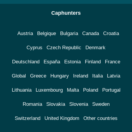
Caphunters
Austria
Belgique
Bulgaria
Canada
Croatia
Cyprus
Czech Republic
Denmark
Deutschland
España
Estonia
Finland
France
Global
Greece
Hungary
Ireland
Italia
Latvia
Lithuania
Luxembourg
Malta
Poland
Portugal
Romania
Slovakia
Slovenia
Sweden
Switzerland
United Kingdom
Other countries