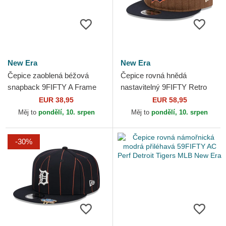
New Era
New Era
Čepice zaoblená béžová
Čepice rovná hnědá
snapback 9FIFTY A Frame
nastavitelný 9FIFTY Retro
Classic Detroit Tigers MLB
Crown Wool Pinstripe Detroit
EUR 38,95
EUR 58,95
New Era
Tigers MLB New Era
Měj to
pondělí, 10. srpen
Měj to
pondělí, 10. srpen
-30%