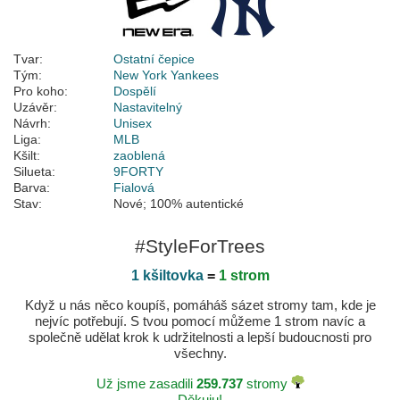
Tvar:
Ostatní čepice
Tým:
New York Yankees
Pro koho:
Dospělí
Uzávěr:
Nastavitelný
Návrh:
Unisex
Liga:
MLB
Kšilt:
zaoblená
Silueta:
9FORTY
Barva:
Fialová
Stav:
Nové; 100% autentické
#StyleForTrees
1 kšiltovka
=
1 strom
Když u nás něco koupíš, pomáháš sázet stromy tam, kde je
nejvíc potřebují. S tvou pomocí můžeme 1 strom navíc a
společně udělat krok k udržitelnosti a lepší budoucnosti pro
všechny.
Už jsme zasadili
259.737
stromy
Děkuju!