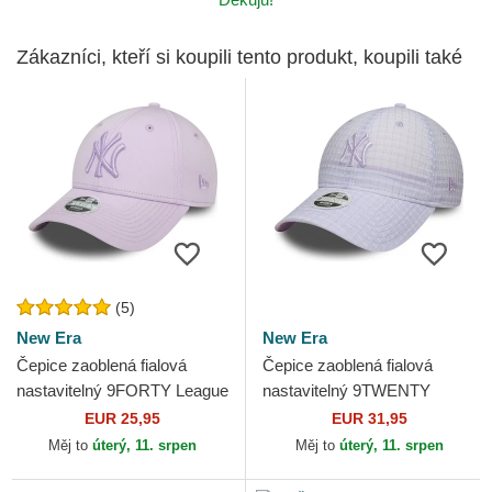
Zákazníci, kteří si koupili tento produkt, koupili také
(5)
New Era
New Era
Čepice zaoblená fialová
Čepice zaoblená fialová
nastavitelný 9FORTY League
nastavitelný 9TWENTY
Essential New York Yankees
Seersucker New York
EUR 25,95
EUR 31,95
MLB New Era
Yankees MLB New Era
Měj to
úterý, 11. srpen
Měj to
úterý, 11. srpen