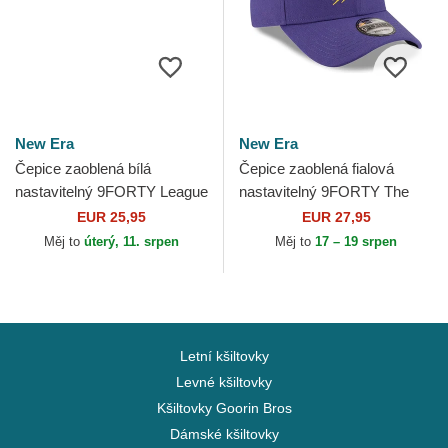
New Era
New Era
Čepice zaoblená bílá
Čepice zaoblená fialová
nastavitelný 9FORTY League
nastavitelný 9FORTY The
Essential New York Yankees
League Phoenix Suns NBA
EUR 25,95
EUR 27,95
MLB New Era
New Era
Měj to
úterý, 11. srpen
Měj to
17 – 19 srpen
Letní kšiltovky
Levné kšiltovky
Kšiltovky Goorin Bros
Dámské kšiltovky