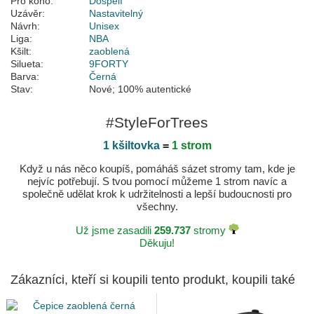
Pro koho:
Dospělí
Uzávěr:
Nastavitelný
Návrh:
Unisex
Liga:
NBA
Kšilt:
zaoblená
Silueta:
9FORTY
Barva:
Černá
Stav:
Nové; 100% autentické
#StyleForTrees
1 kšiltovka
=
1 strom
Když u nás něco koupíš, pomáháš sázet stromy tam, kde je
nejvíc potřebují. S tvou pomocí můžeme 1 strom navíc a
společně udělat krok k udržitelnosti a lepší budoucnosti pro
všechny.
Už jsme zasadili
259.737
stromy
Děkuju!
Zákazníci, kteří si koupili tento produkt, koupili také