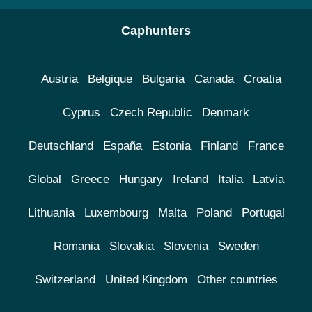
Caphunters
Austria
Belgique
Bulgaria
Canada
Croatia
Cyprus
Czech Republic
Denmark
Deutschland
España
Estonia
Finland
France
Global
Greece
Hungary
Ireland
Italia
Latvia
Lithuania
Luxembourg
Malta
Poland
Portugal
Romania
Slovakia
Slovenia
Sweden
Switzerland
United Kingdom
Other countries