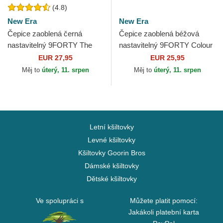
(4.8)
New Era
New Era
Čepice zaoblená černá
Čepice zaoblená béžová
nastavitelný 9FORTY The
nastavitelný 9FORTY Colour
League Chicago Bulls NBA
Block Chicago Bulls NBA
EUR 27,95
EUR 25,95
New Era
New Era
Měj to
úterý, 11. srpen
Měj to
úterý, 11. srpen
Letní kšiltovky
Levné kšiltovky
Kšiltovky Goorin Bros
Dámské kšiltovky
Dětské kšiltovky
Ve spolupráci s
Můžete platit pomocí:
Jakákoli platební karta