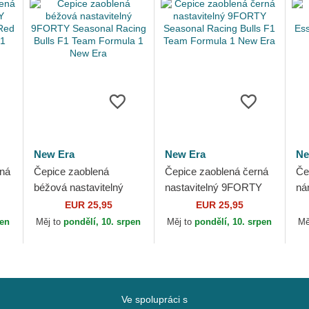
New Era
New Era
Ne
ená
Čepice zaoblená
Čepice zaoblená černá
Če
béžová nastavitelný
nastavitelný 9FORTY
ná
k
9FORTY Seasonal
Seasonal Racing Bulls
Es
EUR 25,95
EUR 25,95
Racing Bulls F1 Team
F1 Team Formula 1
Ra
pen
Měj to
pondělí, 10. srpen
Měj to
pondělí, 10. srpen
Mě
Formula 1 New Era
New Era
Er
Ve spolupráci s