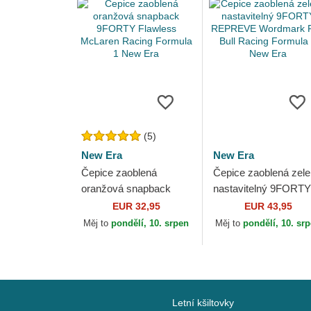
(5)
New Era
New Era
Čepice zaoblená
Čepice zaoblená zel
oranžová snapback
nastavitelný 9FORTY
9FORTY Flawless
REPREVE Wordmar
EUR 32,95
EUR 43,95
McLaren Racing
Red Bull Racing
Měj to
pondělí, 10. srpen
Měj to
pondělí, 10. sr
Formula 1 New Era
Formula 1 New Era
Letní kšiltovky