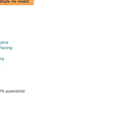
Dejte mi vědět
epice
Racing
lný
1
% autentické