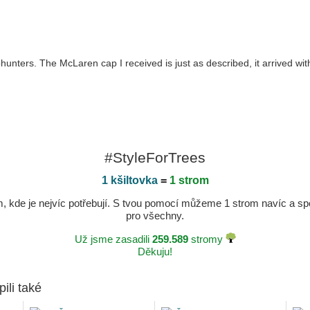
unters. The McLaren cap I received is just as described, it arrived with
#StyleForTrees
1 kšiltovka
=
1 strom
kde je nejvíc potřebují. S tvou pomocí můžeme 1 strom navíc a spole
pro všechny.
Už jsme zasadili
259.589
stromy
Děkuju!
pili také