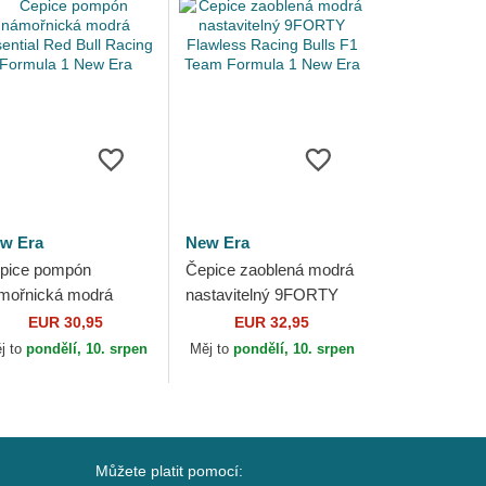
w Era
New Era
pice pompón
Čepice zaoblená modrá
mořnická modrá
nastavitelný 9FORTY
sential Red Bull
Flawless Racing Bulls
EUR 30,95
EUR 32,95
cing Formula 1 New
F1 Team Formula 1
j to
pondělí, 10. srpen
Měj to
pondělí, 10. srpen
a
New Era
Můžete platit pomocí: