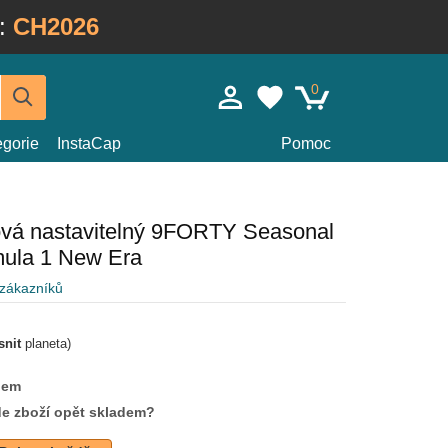
:
CH2026
0
egorie
InstaCap
Pomoc
ová nastavitelný 9FORTY Seasonal
ula 1 New Era
 zákazníků
snit
planeta)
dem
de zboží opět skladem?