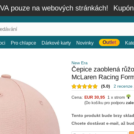
A pouze na webových stránkách!
Kupón
Outlet
bci
Pro chlapce
Dárkové karty
Novinky
Kat
New Era
Čepice zaoblená růž
McLaren Racing Form
(5.0)
2 recenze
Cena:
EUR 30,95
1 x strom
(Do košíku pro podporu
zale
Tento produkt bude brzy skla
Chcete dostávat e-mail, až bu