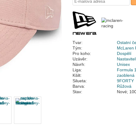
Tvar:
Ostatní č
Tým:
McLaren 
Pro koho:
Dospělí
Uzávěr:
Nastavite
Návrh:
Unisex
Liga:
Formula 
Kšilt:
zaoblená
Silueta:
9FORTY
Barva:
Růžová
Stav:
Nové; 100