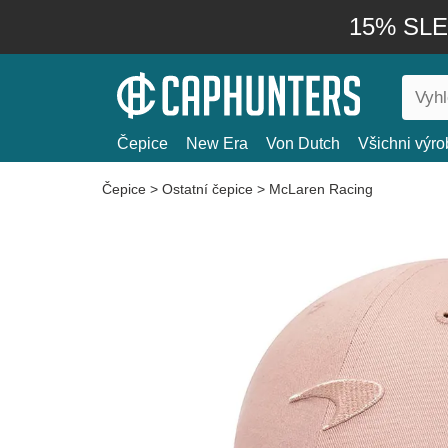
15% SLEV
Čepice
New Era
Von Dutch
Všichni výro
Čepice
>
Ostatní čepice
>
McLaren Racing