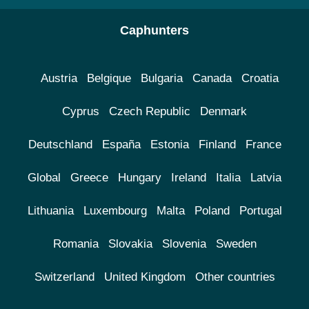
Caphunters
Austria
Belgique
Bulgaria
Canada
Croatia
Cyprus
Czech Republic
Denmark
Deutschland
España
Estonia
Finland
France
Global
Greece
Hungary
Ireland
Italia
Latvia
Lithuania
Luxembourg
Malta
Poland
Portugal
Romania
Slovakia
Slovenia
Sweden
Switzerland
United Kingdom
Other countries