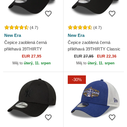
(4.7)
(4.7)
New Era
New Era
Čepice zaoblená černá
Čepice zaoblená černá
přiléhavá 39THIRTY
přiléhavá 39THIRTY Classic
Essential Los Angeles
New York Yankees MLB New
EUR 27,95
EUR
27,95
EUR 22,36
Dodgers MLB New Era
Era
Měj to
úterý, 11. srpen
Měj to
úterý, 11. srpen
-30%