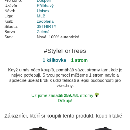
Pro koho:
Dospělí
Uzávěr:
Přiléhavý
Návrh:
Unisex
Liga:
MLB
Kšilt:
zaoblená
Silueta:
39THIRTY
Barva:
Zelená
Stav:
Nové; 100% autentické
#StyleForTrees
1 kšiltovka
=
1 strom
Když u nás něco koupíš, pomáháš sázet stromy tam, kde je
nejvíc potřebují. S tvou pomocí můžeme 1 strom navíc a
společně udělat krok k udržitelnosti a lepší budoucnosti pro
všechny.
Už jsme zasadili
259.781
stromy
Děkuju!
Zákazníci, kteří si koupili tento produkt, koupili také