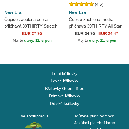
(4.5)
New Era
New Era
Čepice zaoblená černá
Čepice zaoblená modrá
přiléhavá 39THIRTY Stretch
přiléhavá 39THIRTY All Star
Mesh New York Yankees
Game Los Angeles Dodgers
EUR 27,95
EUR
34,95
EUR 24,47
MLB New Era
MLB New Era
Měj to
úterý, 11. srpen
Měj to
úterý, 11. srpen
Letní kšiltovky
Levné kšiltovky
Kšiltovky Goorin Bros
Dámské kšiltovky
Dětské kšiltovky
Ve spolupráci s
Můžete platit pomocí:
Jakákoli platební karta