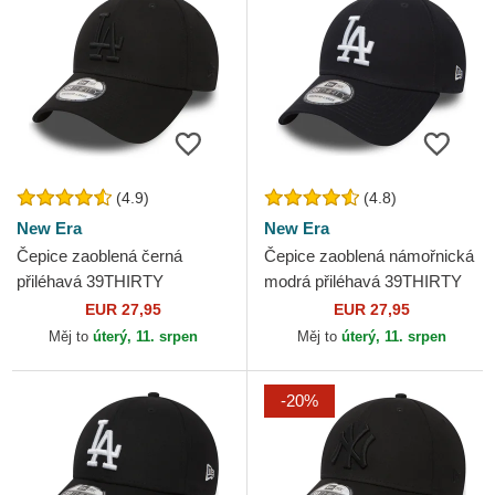
(4.9)
(4.8)
New Era
New Era
Čepice zaoblená černá
Čepice zaoblená námořnická
přiléhavá 39THIRTY
modrá přiléhavá 39THIRTY
Essential Los Angeles
Classic Los Angeles Dodgers
EUR 27,95
EUR 27,95
Dodgers MLB New Era
MLB New Era
Měj to
úterý, 11. srpen
Měj to
úterý, 11. srpen
-20%