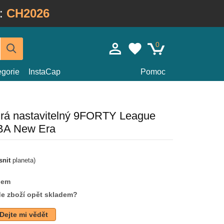
:
CH2026
0
egorie
InstaCap
Pomoc
rá nastavitelný 9FORTY League
NBA New Era
snit
planeta)
dem
de zboží opět skladem?
Dejte mi vědět