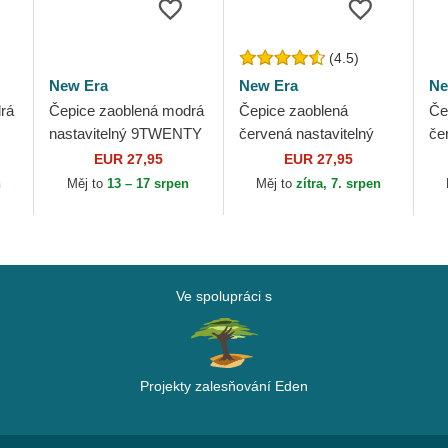
(4.5)
New Era
New Era
Ne
rá
Čepice zaoblená modrá
Čepice zaoblená
Če
nastavitelný 9TWENTY
červená nastavitelný
če
Core Classic
9TWENTY Core
9T
EUR 27,95
EUR 27,95
Philadelphia Phillies
Classic Philadelphia
Cl
n
Měj to
13 – 17 srpen
Měj to
zítra, 7. srpen
MLB New Era
Phillies MLB New Era
Ph
Ve spolupráci s
Projekty zalesňování Eden