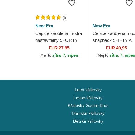
(5)
New Era
New Era
Čepice zaoblená modrá
Čepice zaoblená mod
nastavitelný 9FORTY
snapback 9FIFTY A
The League Philadelphia
Frame Precurved
EUR 27,95
EUR 40,95
76ers NBA New Era
Hardwood Classics
Měj to
zítra, 7. srpen
Měj to
zítra, 7. srpe
Philadelphia 76ers
NBA...
Letní kšiltovky
Levné kšiltovky
Kšiltovky Goorin Bros
Dámské kšiltovky
Dětské kšiltovky