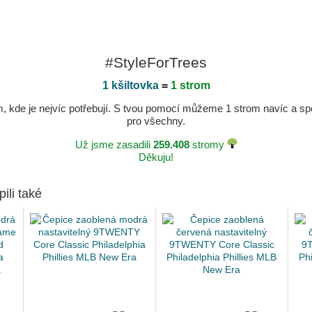
#StyleForTrees
1 kšiltovka
=
1 strom
kde je nejvíc potřebují. S tvou pomocí můžeme 1 strom navíc a spole
pro všechny.
Už jsme zasadili
259.408
stromy
Děkuju!
pili také