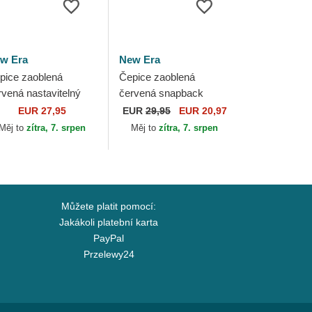
w Era
New Era
pice zaoblená
Čepice zaoblená
rvená nastavitelný
červená snapback
WENTY Core
9FORTY M-Crown
EUR 27,95
EUR
29,95
EUR 20,97
assic Philadelphia
Player Replica
Měj to
zítra, 7. srpen
Měj to
zítra, 7. srpen
illies MLB New Era
Philadelphia Phillies
MLB New Era
Můžete platit pomocí:
Jakákoli platební karta
PayPal
Przelewy24