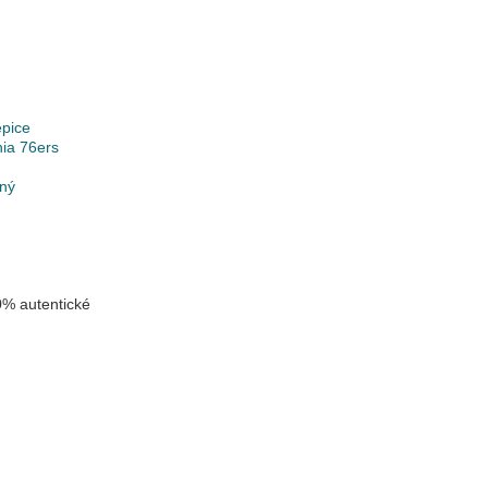
epice
hia 76ers
lný
% autentické