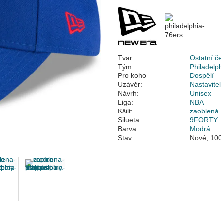
Tvar:
Ostatní č
Tým:
Philadelp
Pro koho:
Dospělí
Uzávěr:
Nastavite
Návrh:
Unisex
Liga:
NBA
Kšilt:
zaoblená
Silueta:
9FORTY
Barva:
Modrá
Stav:
Nové; 100