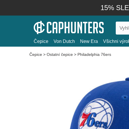
15% SLEV
Čepice
Von Dutch
New Era
Všichni výro
Čepice
>
Ostatní čepice
>
Philadelphia 76ers