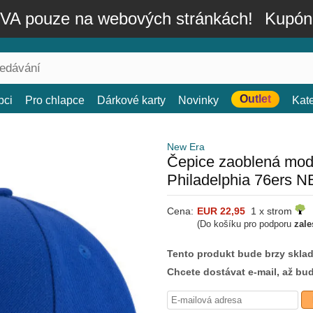
A pouze na webových stránkách!
Kupón
Outlet
bci
Pro chlapce
Dárkové karty
Novinky
Kat
New Era
Čepice zaoblená mod
Philadelphia 76ers 
Cena:
EUR 22,95
1 x strom
(Do košíku pro podporu
zale
Tento produkt bude brzy skla
Chcete dostávat e-mail, až bu