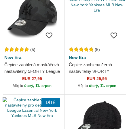
(5)
(5)
New Era
New Era
Čepice zaoblená maskáčová
Čepice zaoblená černá
nastavitelný 9FORTY League
nastavitelný 9FORTY
Essential New York Yankees
Essential New York Yankees
EUR 27,95
EUR 25,95
MLB New Era
MLB New Era
Měj to
úterý, 11. srpen
Měj to
úterý, 11. srpen
DÍTĚ