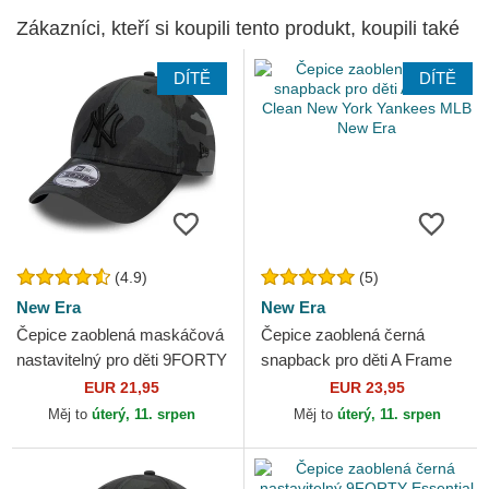
Zákazníci, kteří si koupili tento produkt, koupili také
DÍTĚ
DÍTĚ
(4.9)
(5)
New Era
New Era
Čepice zaoblená maskáčová
Čepice zaoblená černá
nastavitelný pro děti 9FORTY
snapback pro děti A Frame
League Essential New York
Clean New York Yankees
EUR 21,95
EUR 23,95
Yankees MLB New Era
MLB New Era
Měj to
úterý, 11. srpen
Měj to
úterý, 11. srpen