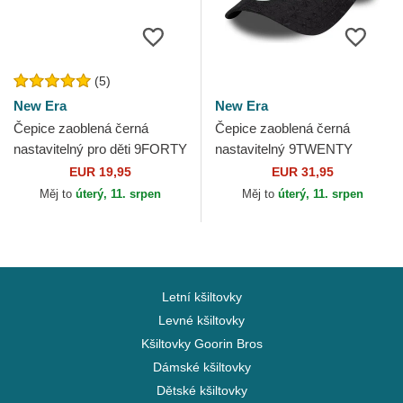
(5)
New Era
New Era
Čepice zaoblená černá
Čepice zaoblená černá
nastavitelný pro děti 9FORTY
nastavitelný 9TWENTY
League Essential New York
Broderie New York Yankees
EUR 19,95
EUR 31,95
Yankees MLB New Era
MLB New Era
Měj to
úterý, 11. srpen
Měj to
úterý, 11. srpen
Letní kšiltovky
Levné kšiltovky
Kšiltovky Goorin Bros
Dámské kšiltovky
Dětské kšiltovky