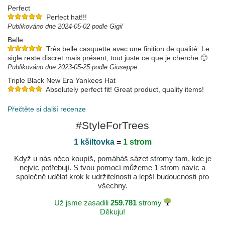
Perfect
Perfect hat!!!
Publikováno dne 2024-05-02 podle Gigil
Belle
Très belle casquette avec une finition de qualité. Le
sigle reste discret mais présent, tout juste ce que je cherche 🙂
Publikováno dne 2023-05-25 podle Giuseppe
Triple Black New Era Yankees Hat
Absolutely perfect fit! Great product, quality items!
Love it! Will definitely be ordering from you guys again!!
Publikováno dne 2023-05-20 podle Alexa
Přečtěte si další recenze
#StyleForTrees
1 kšiltovka
=
1 strom
Když u nás něco koupíš, pomáháš sázet stromy tam, kde je
nejvíc potřebují. S tvou pomocí můžeme 1 strom navíc a
společně udělat krok k udržitelnosti a lepší budoucnosti pro
všechny.
Už jsme zasadili
259.781
stromy
Děkuju!