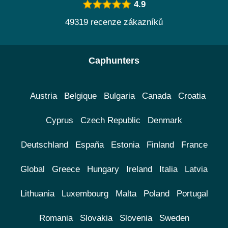
4.9
49319 recenze zákazníků
Caphunters
Austria
Belgique
Bulgaria
Canada
Croatia
Cyprus
Czech Republic
Denmark
Deutschland
España
Estonia
Finland
France
Global
Greece
Hungary
Ireland
Italia
Latvia
Lithuania
Luxembourg
Malta
Poland
Portugal
Romania
Slovakia
Slovenia
Sweden