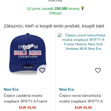
všechny.
Už jsme zasadili
259.589
stromy
Děkuju!
Zákazníci, kteří si koupili tento produkt, koupili také
New Era
New Era
Čepice zaoblená modrá
Čepice rovná námořnická
snapback 9FIFTY A Frame
modrá snapback 9FIFTY A
Historic Los Angeles
Frame Historic New York
EUR 40,95
EUR 40,95