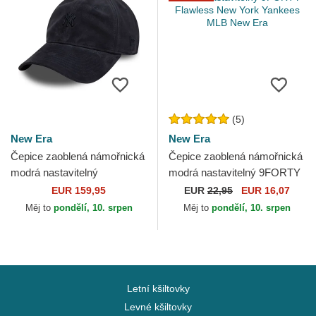
(5)
New Era
New Era
Čepice zaoblená námořnická
Čepice zaoblená námořnická
modrá nastavitelný
modrá nastavitelný 9FORTY
9TWENTY Suede New York
Flawless New York Yankees
EUR 159,95
EUR
22,95
EUR 16,07
Yankees MLB New Era
MLB New Era
Měj to
pondělí, 10. srpen
Měj to
pondělí, 10. srpen
Letní kšiltovky
Levné kšiltovky