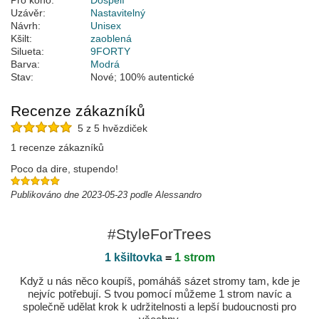
Pro koho:
Dospělí
Uzávěr:
Nastavitelný
Návrh:
Unisex
Kšilt:
zaoblená
Silueta:
9FORTY
Barva:
Modrá
Stav:
Nové; 100% autentické
Recenze zákazníků
5 z 5 hvězdiček
1 recenze zákazníků
Poco da dire, stupendo!
Publikováno dne 2023-05-23 podle Alessandro
#StyleForTrees
1 kšiltovka
=
1 strom
Když u nás něco koupíš, pomáháš sázet stromy tam, kde je
nejvíc potřebují. S tvou pomocí můžeme 1 strom navíc a
společně udělat krok k udržitelnosti a lepší budoucnosti pro