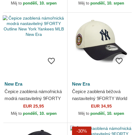
Dodgers MLB New Era
Yankees MLB New Era
Měj to
pondělí, 10. srpen
Měj to
pondělí, 10. srpen
New Era
New Era
Čepice zaoblená námořnická
Čepice zaoblená béžová
modrá nastavitelný 9FORTY
nastavitelný 9FORTY World
Outline New York Yankees
Series New York Yankees
EUR 25,95
EUR 34,95
MLB New Era
MLB New Era
Měj to
pondělí, 10. srpen
Měj to
pondělí, 10. srpen
-30%