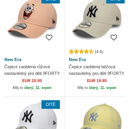
(4.6)
New Era
New Era
Čepice zaoblená růžová
Čepice zaoblená béžová
nastavitelný pro děti 9FORTY
nastavitelný pro děti 9FORTY
Face SpongeBob a Patrik
League Essential New York
EUR 20,95
EUR 19,95
Hvězda New Era
Yankees MLB New Era
Měj to
úterý, 11. srpen
Měj to
úterý, 11. srpen
DÍTĚ