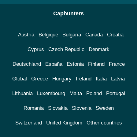
Caphunters
Austria
Belgique
Bulgaria
Canada
Croatia
Cyprus
Czech Republic
Denmark
Deutschland
España
Estonia
Finland
France
Global
Greece
Hungary
Ireland
Italia
Latvia
Lithuania
Luxembourg
Malta
Poland
Portugal
Romania
Slovakia
Slovenia
Sweden
Switzerland
United Kingdom
Other countries