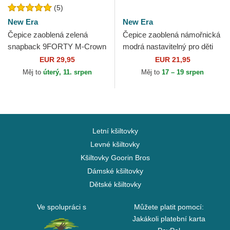
(5)
New Era
New Era
Čepice zaoblená zelená
Čepice zaoblená námořnická
snapback 9FORTY M-Crown
modrá nastavitelný pro děti
Player Replica Oakland
9FORTY The League New
EUR 29,95
EUR 21,95
Athletics MLB New Era
England Patriots NFL...
Měj to
úterý, 11. srpen
Měj to
17 – 19 srpen
Letní kšiltovky
Levné kšiltovky
Kšiltovky Goorin Bros
Dámské kšiltovky
Dětské kšiltovky
Ve spolupráci s
Můžete platit pomocí:
Jakákoli platební karta