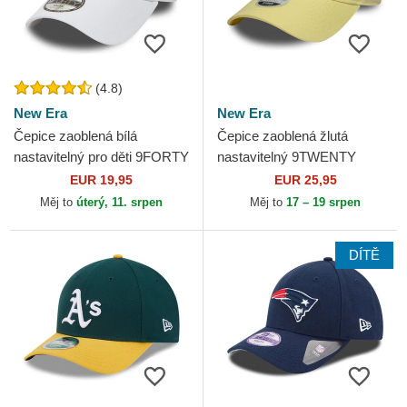
(4.8)
New Era
New Era
Čepice zaoblená bílá
Čepice zaoblená žlutá
nastavitelný pro děti 9FORTY
nastavitelný 9TWENTY
League Essential New York
League Essential Midi New
EUR 19,95
EUR 25,95
Yankees MLB New Era
York Yankees MLB New Era
Měj to
úterý, 11. srpen
Měj to
17 – 19 srpen
DÍTĚ