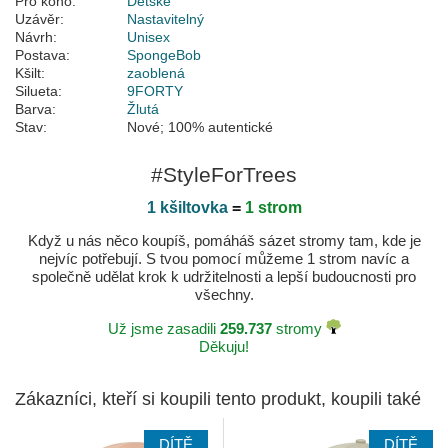
Pro koho:
Dětské
Uzávěr:
Nastavitelný
Návrh:
Unisex
Postava:
SpongeBob
Kšilt:
zaoblená
Silueta:
9FORTY
Barva:
Žlutá
Stav:
Nové; 100% autentické
#StyleForTrees
1 kšiltovka
=
1 strom
Když u nás něco koupíš, pomáháš sázet stromy tam, kde je
nejvíc potřebují. S tvou pomocí můžeme 1 strom navíc a
společně udělat krok k udržitelnosti a lepší budoucnosti pro
všechny.
Už jsme zasadili
259.737
stromy
Děkuju!
Zákazníci, kteří si koupili tento produkt, koupili také
DÍTĚ
DÍTĚ