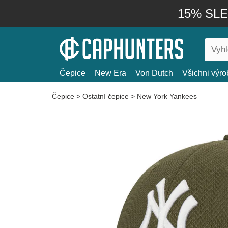
15% SLEV
Čepice
New Era
Von Dutch
Všichni výro
Čepice
>
Ostatní čepice
>
New York Yankees