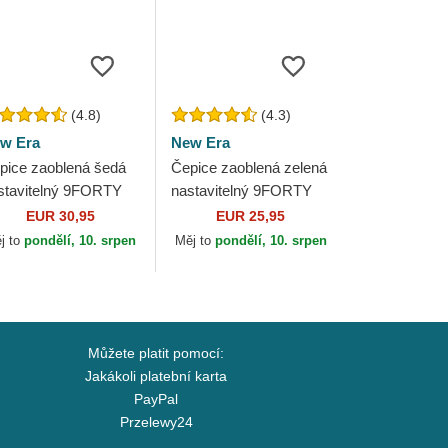
(4.8)
(4.3)
w Era
New Era
pice zaoblená šedá
Čepice zaoblená zelená
stavitelný 9FORTY
nastavitelný 9FORTY
amond Era New York
Outline New York
EUR 30,95
EUR 25,95
nkees MLB New Era
Yankees MLB New Era
j to
pondělí, 10. srpen
Měj to
pondělí, 10. srpen
Můžete platit pomocí:
Jakákoli platební karta
PayPal
Przelewy24