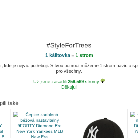
#StyleForTrees
1 kšiltovka
=
1 strom
kde je nejvíc potřebují. S tvou pomocí můžeme 1 strom navíc a spole
pro všechny.
Už jsme zasadili
259.589
stromy
Děkuju!
pili také