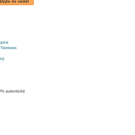
Dejte mi vědět
epice
 Yankees
lný
% autentické