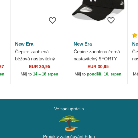
New Era
New Era
Ne
Čepice zaoblená
Čepice zaoblená černá
Če
béžová nastavitelný
nastavitelný 9FORTY
na
9FORTY Diamond Era
Diamond Era New York
Di
67
EUR 30,95
EUR 30,95
al
New York Yankees
Yankees MLB New Era
Ya
pen
Měj to
14 – 18 srpen
Měj to
pondělí, 10. srpen
Mě
MLB New Era
Ve spolupráci s
Projekty zalesňování Eden