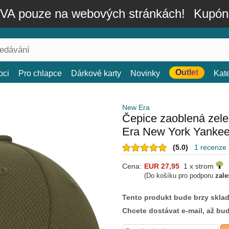
A pouze na webových stránkách!
Kupón
Outlet
bci
Pro chlapce
Dárkové karty
Novinky
Kat
New Era
Čepice zaoblená zel
Era New York Yanke
(5.0)
1 recenze
Cena:
EUR 27,95
1 x strom
(Do košíku pro podporu
zale
Tento produkt bude brzy skla
Chcete dostávat e-mail, až bu