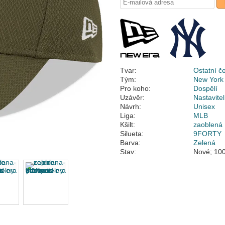
Tvar:
Ostatní č
Tým:
New York
Pro koho:
Dospělí
Uzávěr:
Nastavite
Návrh:
Unisex
Liga:
MLB
Kšilt:
zaoblená
Silueta:
9FORTY
Barva:
Zelená
Stav:
Nové; 100