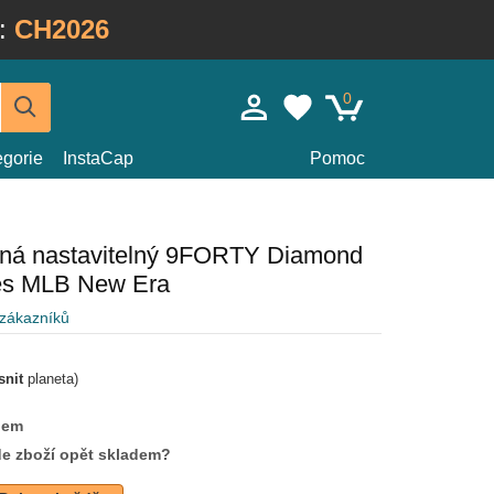
:
CH2026
0
egorie
InstaCap
Pomoc
ená nastavitelný 9FORTY Diamond
es MLB New Era
 zákazníků
snit
planeta)
dem
de zboží opět skladem?