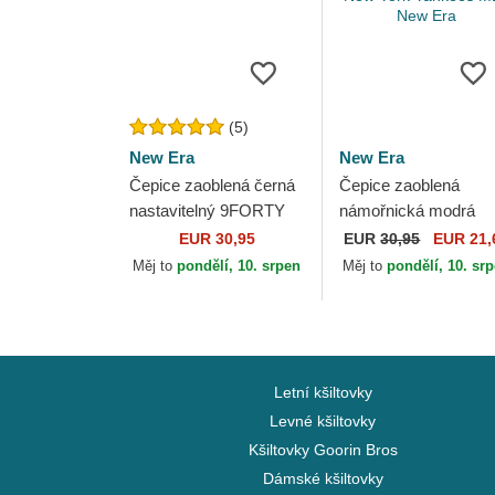
(5)
New Era
New Era
Čepice zaoblená černá
Čepice zaoblená
nastavitelný 9FORTY
námořnická modrá
Diamond Era New York
nastavitelný 9FORTY
EUR 30,95
EUR
30,95
EUR 21,
Yankees MLB New Era
Diamond Era Essenti
Měj to
pondělí, 10. srpen
Měj to
pondělí, 10. sr
New York Yankees
MLB...
Letní kšiltovky
Levné kšiltovky
Kšiltovky Goorin Bros
Dámské kšiltovky