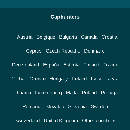
Caphunters
Austria
Belgique
Bulgaria
Canada
Croatia
Cyprus
Czech Republic
Denmark
Deutschland
España
Estonia
Finland
France
Global
Greece
Hungary
Ireland
Italia
Latvia
Lithuania
Luxembourg
Malta
Poland
Portugal
Romania
Slovakia
Slovenia
Sweden
Switzerland
United Kingdom
Other countries