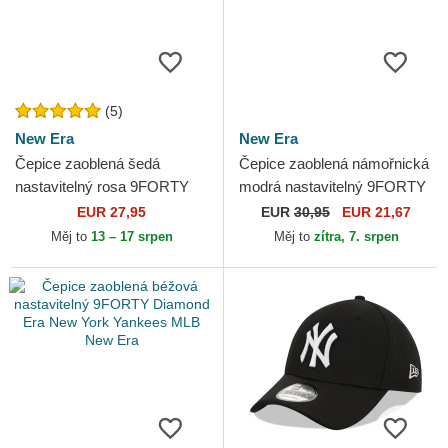
(5)
New Era
New Era
Čepice zaoblená šedá
Čepice zaoblená námořnická
nastavitelný rosa 9FORTY
modrá nastavitelný 9FORTY
Tech Jersey New York
Diamond Era Essential New
EUR 27,95
EUR
30,95
EUR 21,67
Yankees MLB New Era
York Yankees MLB...
Měj to
13 – 17 srpen
Měj to
zítra, 7. srpen