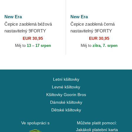
New Era
New Era
Čepice zaoblená béžová
Čepice zaoblená černá
nastavitelný 9FORTY
nastavitelný 9FORTY
Diamond Era New York
Diamond Era New York
EUR 30,95
EUR 30,95
Yankees MLB New Era
Yankees MLB New Era
Měj to
13 – 17 srpen
Měj to
zítra, 7. srpen
Letní kšiltovky
Levné kšiltovky
Kšiltovky Goorin Bros
Dámské kšiltovky
Dětské kšiltovky
Ve spolupráci s
Můžete platit pomocí:
Jakákoli platební karta