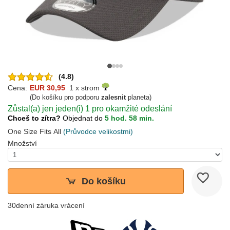
(4.8)
Cena:
EUR 30,95
1 x strom
(Do košíku pro podporu
zalesnit
planeta)
Zůstal(a) jen jeden(i) 1 pro okamžité odeslání
Chceš to zítra?
Objednat do
5 hod. 58 min.
One Size Fits All
(Průvodce velikostmi)
Množství
Do košíku
30denní záruka vrácení