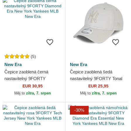
(5)
New Era
New Era
Čepice zaoblená černá
Čepice zaoblená šedá
nastavitelný 9FORTY
nastavitelný 9FORTY Tonal
Diamond Era New York
New York Yankees MLB New
EUR 30,95
EUR 25,95
Yankees MLB New Era
Era
Měj to
zítra, 7. srpen
Měj to
zítra, 7. srpen
-30%