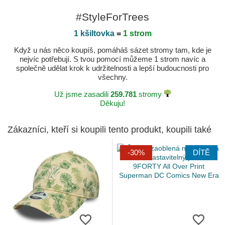
#StyleForTrees
1 kšiltovka
=
1 strom
Když u nás něco koupíš, pomáháš sázet stromy tam, kde je
nejvíc potřebují. S tvou pomocí můžeme 1 strom navíc a
společně udělat krok k udržitelnosti a lepší budoucnosti pro
všechny.
Už jsme zasadili
259.781
stromy
Děkuju!
Zákazníci, kteří si koupili tento produkt, koupili také
-30%
DÍTĚ