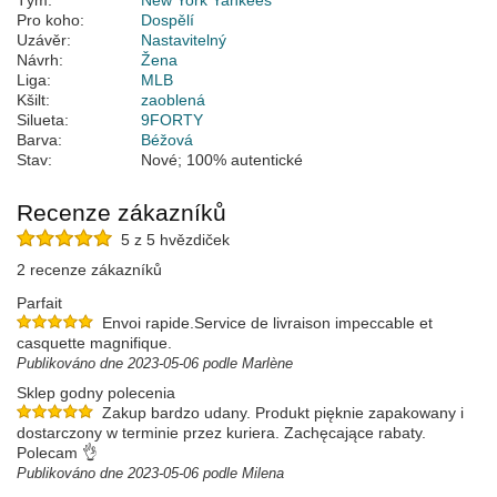
Tým:
New York Yankees
Pro koho:
Dospělí
Uzávěr:
Nastavitelný
Návrh:
Žena
Liga:
MLB
Kšilt:
zaoblená
Silueta:
9FORTY
Barva:
Béžová
Stav:
Nové; 100% autentické
Recenze zákazníků
5 z 5 hvězdiček
2 recenze zákazníků
Parfait
Envoi rapide.Service de livraison impeccable et
casquette magnifique.
Publikováno dne 2023-05-06 podle Marlène
Sklep godny polecenia
Zakup bardzo udany. Produkt pięknie zapakowany i
dostarczony w terminie przez kuriera. Zachęcające rabaty.
Polecam 👌
Publikováno dne 2023-05-06 podle Milena