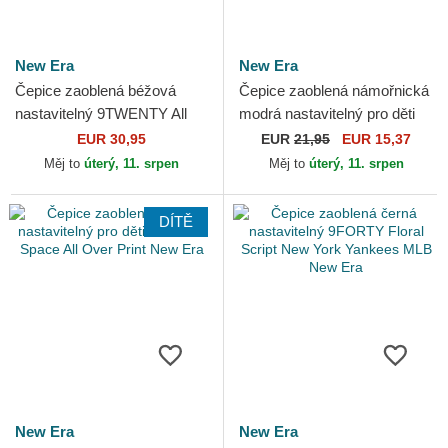
New Era
New Era
Čepice zaoblená béžová
Čepice zaoblená námořnická
nastavitelný 9TWENTY All
modrá nastavitelný pro děti
Over Print Tropical New York
9FORTY All Over Print
EUR 30,95
EUR
21,95
EUR 15,37
Yankees MLB New Era
Superman DC Comics...
Měj to
úterý, 11. srpen
Měj to
úterý, 11. srpen
DÍTĚ
New Era
New Era