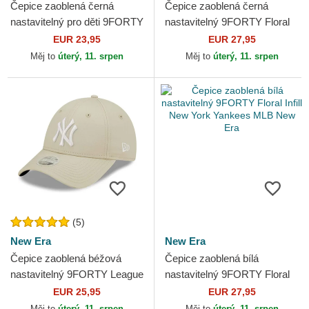
Čepice zaoblená černá
Čepice zaoblená černá
nastavitelný pro děti 9FORTY
nastavitelný 9FORTY Floral
Space All Over Print New Era
Script New York Yankees
EUR 23,95
EUR 27,95
MLB New Era
Měj to
úterý, 11. srpen
Měj to
úterý, 11. srpen
(5)
New Era
New Era
Čepice zaoblená béžová
Čepice zaoblená bílá
nastavitelný 9FORTY League
nastavitelný 9FORTY Floral
Essential New York Yankees
Infill New York Yankees MLB
EUR 25,95
EUR 27,95
MLB New Era
New Era
Měj to
úterý, 11. srpen
Měj to
úterý, 11. srpen