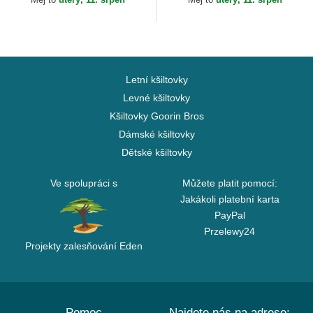
Letní kšiltovky
Levné kšiltovky
Kšiltovky Goorin Bros
Dámské kšiltovky
Dětské kšiltovky
Ve spolupráci s
Můžete platit pomocí:
Jakákoli platební karta
PayPal
Przelewy24
Projekty zalesňování Eden
Pomoc
Najdete nás na adrese: