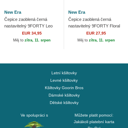
New Era
New Era
Čepice zaoblená černá
Čepice zaoblená černá
nastavitelný 9FORTY Leo
nastavitelný 9FORTY Floral
Velour Metallic New York
Script New York Yankees
EUR 34,95
EUR 27,95
Yankees MLB New Era
MLB New Era
Měj to
zítra, 11. srpen
Měj to
zítra, 11. srpen
Letní kšiltovky
Levné kšiltovky
Kšiltovky Goorin Bros
Dámské kšiltovky
Dětské kšiltovky
Ve spolupráci s
Můžete platit pomocí:
Jakákoli platební karta