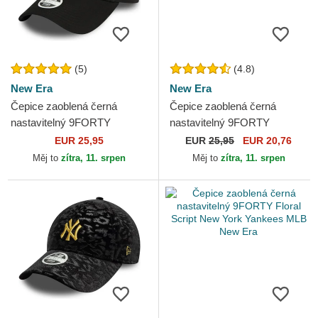
(5)
(4.8)
New Era
New Era
Čepice zaoblená černá
Čepice zaoblená černá
nastavitelný 9FORTY
nastavitelný 9FORTY
Essential New York Yankees
Essential New York Yankees
EUR 25,95
EUR
25,95
EUR 20,76
MLB New Era
MLB New Era
Měj to
zítra, 11. srpen
Měj to
zítra, 11. srpen