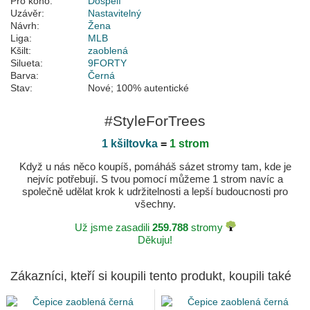
Pro koho:
Dospělí
Uzávěr:
Nastavitelný
Návrh:
Žena
Liga:
MLB
Kšilt:
zaoblená
Silueta:
9FORTY
Barva:
Černá
Stav:
Nové; 100% autentické
#StyleForTrees
1 kšiltovka
=
1 strom
Když u nás něco koupíš, pomáháš sázet stromy tam, kde je
nejvíc potřebují. S tvou pomocí můžeme 1 strom navíc a
společně udělat krok k udržitelnosti a lepší budoucnosti pro
všechny.
Už jsme zasadili
259.788
stromy
Děkuju!
Zákazníci, kteří si koupili tento produkt, koupili také