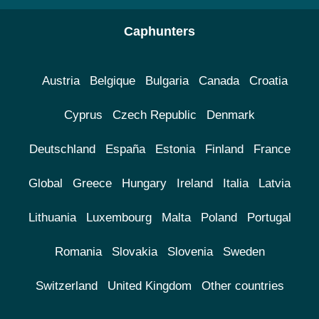
Caphunters
Austria
Belgique
Bulgaria
Canada
Croatia
Cyprus
Czech Republic
Denmark
Deutschland
España
Estonia
Finland
France
Global
Greece
Hungary
Ireland
Italia
Latvia
Lithuania
Luxembourg
Malta
Poland
Portugal
Romania
Slovakia
Slovenia
Sweden
Switzerland
United Kingdom
Other countries