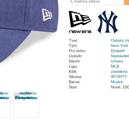
Tvar:
Ostatní č
Tým:
New York
Pro koho:
Dospělí
Uzávěr:
Nastavite
Návrh:
Unisex
Liga:
MLB
Kšilt:
zaoblená
Silueta:
9FORTY
Barva:
Modrá
Stav:
Nové; 100