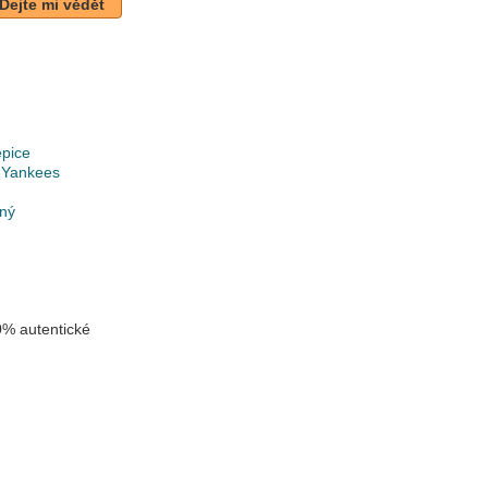
Dejte mi vědět
epice
 Yankees
lný
% autentické