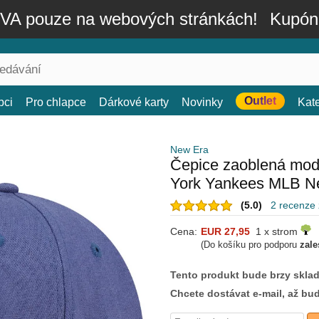
A pouze na webových stránkách!
Kupón
Outlet
bci
Pro chlapce
Dárkové karty
Novinky
Kat
New Era
Čepice zaoblená mod
York Yankees MLB N
(5.0)
2 recenze
Cena:
EUR 27,95
1 x strom
(Do košíku pro podporu
zale
Tento produkt bude brzy skla
Chcete dostávat e-mail, až bu