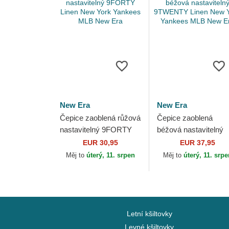
New Era
New Era
Čepice zaoblená růžová
Čepice zaoblená
nastavitelný 9FORTY
béžová nastavitelný
Linen New York
9TWENTY Linen Ne
EUR 30,95
EUR 37,95
Yankees MLB New Era
York Yankees MLB
Měj to
úterý, 11. srpen
Měj to
úterý, 11. srp
New Era
Letní kšiltovky
Levné kšiltovky