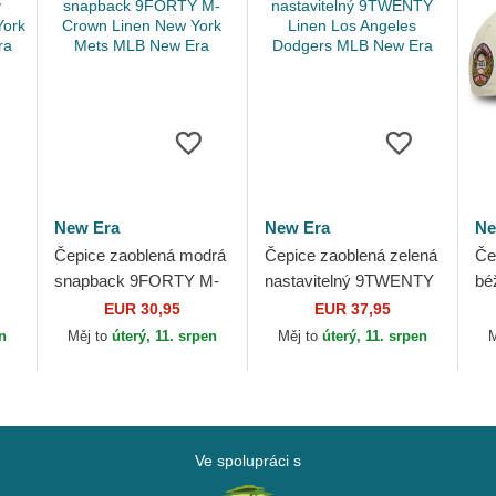
New Era
New Era
Ne
Čepice zaoblená modrá
Čepice zaoblená zelená
Če
snapback 9FORTY M-
nastavitelný 9TWENTY
bé
w
Crown Linen New York
Linen Los Angeles
9F
EUR 30,95
EUR 37,95
Mets MLB New Era
Dodgers MLB New Era
Ne
en
Měj to
úterý, 11. srpen
Měj to
úterý, 11. srpen
M
ML
Ve spolupráci s