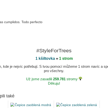
gas cumplidos. Todo perfecto
#StyleForTrees
1 kšiltovka
=
1 strom
kde je nejvíc potřebují. S tvou pomocí můžeme 1 strom navíc a spole
pro všechny.
Už jsme zasadili
259.781
stromy
Děkuju!
pili také