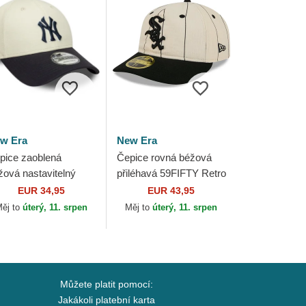
w Era
New Era
pice zaoblená
Čepice rovná béžová
žová nastavitelný
přiléhavá 59FIFTY Retro
ORTY World Series
Crown Linen Chicago
EUR 34,95
EUR 43,95
w York Yankees
White Sox MLB New
ěj to
úterý, 11. srpen
Měj to
úterý, 11. srpen
B New Era
Era
Můžete platit pomocí:
Jakákoli platební karta