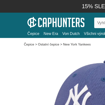
15% SLEV
Čepice
New Era
Von Dutch
Všichni výro
Čepice
>
Ostatní čepice
>
New York Yankees