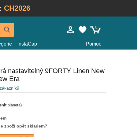
:
CH2026
0
egorie
InstaCap
Pomoc
rá nastavitelný 9FORTY Linen New
ew Era
 zákazníků
snit
planeta)
dem
de zboží opět skladem?