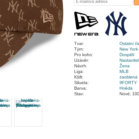
Tvar:
Ostatní č
Tým:
New York
Pro koho:
Dospělí
Uzávěr:
Nastavite
Návrh:
Žena
Liga:
MLB
Kšilt:
zaoblená
Silueta:
9FORTY
Barva:
Hnědá
Stav:
Nové; 100