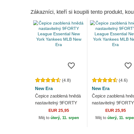
Zákazníci, kteří si koupili tento produkt, kou
(4.8)
(4.6)
New Era
New Era
Čepice zaoblená hnědá
Čepice zaoblená hně
nastavitelný 9FORTY
nastavitelný 9FORTY
League Essential New
League Essential Ne
EUR 25,95
EUR 25,95
York Yankees MLB
York Yankees MLB
Měj to
úterý, 11. srpen
Měj to
úterý, 11. srp
New Era
New Era