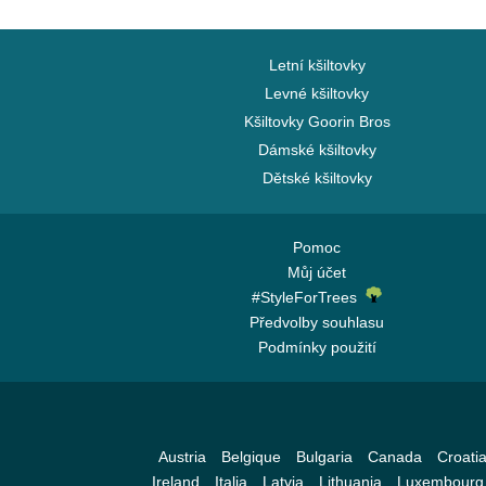
Letní kšiltovky
Levné kšiltovky
Kšiltovky Goorin Bros
Dámské kšiltovky
Dětské kšiltovky
Pomoc
Můj účet
#StyleForTrees
Předvolby souhlasu
Podmínky použití
Austria
Belgique
Bulgaria
Canada
Croati
Ireland
Italia
Latvia
Lithuania
Luxembourg