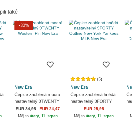
pili také
-30%
(5)
New Era
New Era
Ne
dá
Čepice zaoblená modrá
Čepice zaoblená hnědá
Če
nastavitelný 9TWENTY
nastavitelný 9FORTY
na
w
Western Pin New Era
Outline New York
Li
EUR
34,95
EUR 24,47
EUR 25,95
Yankees MLB New Era
Do
en
Měj to
úterý, 11. srpen
Měj to
úterý, 11. srpen
M