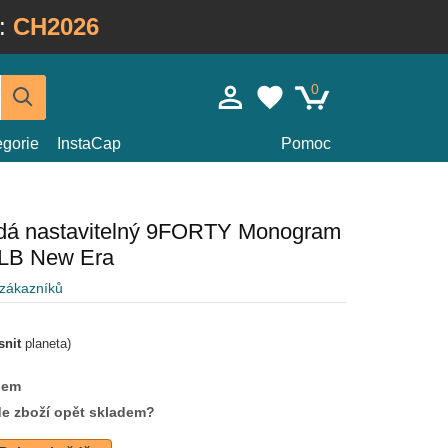
:
CH2026
0
egorie
InstaCap
Pomoc
dá nastavitelný 9FORTY Monogram
LB New Era
 zákazníků
snit
planeta)
dem
de zboží opět skladem?