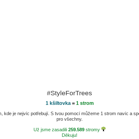
#StyleForTrees
1 kšiltovka
=
1 strom
kde je nejvíc potřebují. S tvou pomocí můžeme 1 strom navíc a spole
pro všechny.
Už jsme zasadili
259.589
stromy
Děkuju!