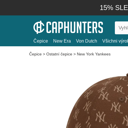
15% SLEV
Čepice
New Era
Von Dutch
Všichni výro
Čepice
>
Ostatní čepice
>
New York Yankees