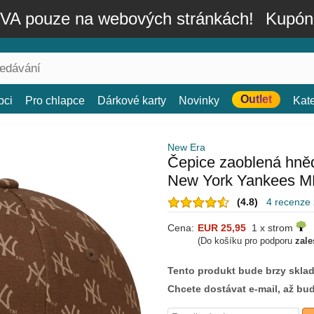
A pouze na webových stránkách!
Kupón
Outlet
bci
Pro chlapce
Dárkové karty
Novinky
Kat
New Era
Čepice zaoblená hně
New York Yankees M
(4.8)
4 recenze
Cena:
EUR 25,95
1 x strom
(Do košíku pro podporu
zale
Tento produkt bude brzy skla
Chcete dostávat e-mail, až bu