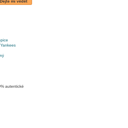
Dejte mi vědět
epice
 Yankees
lný
% autentické