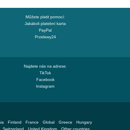
Můžete platit pomocí:
Jakákoli platební karta
PayPal
Przelewy24
Najdete nás na adrese:
TikTok
Facebook
Instagram
ia
Finland
France
Global
Greece
Hungary
Switzerland
United Kingdom
Other countries