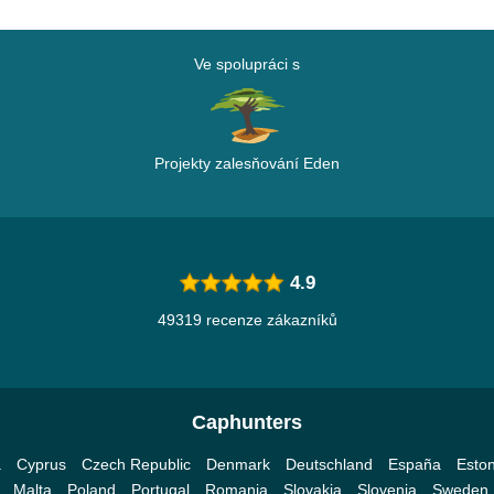
Ve spolupráci s
Projekty zalesňování Eden
4.9
49319 recenze zákazníků
Caphunters
a
Cyprus
Czech Republic
Denmark
Deutschland
España
Eston
Malta
Poland
Portugal
Romania
Slovakia
Slovenia
Sweden