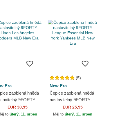
(5)
w Era
New Era
pice zaoblená hnědá
Čepice zaoblená hnědá
stavitelný 9FORTY
nastavitelný 9FORTY
nen Los Angeles
League Essential New
EUR 30,95
EUR 25,95
dgers MLB New Era
York Yankees MLB New
ěj to
úterý, 11. srpen
Měj to
úterý, 11. srpen
Era