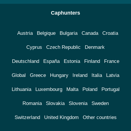
Caphunters
Austria
Belgique
Bulgaria
Canada
Croatia
Cyprus
Czech Republic
Denmark
Deutschland
España
Estonia
Finland
France
Global
Greece
Hungary
Ireland
Italia
Latvia
Lithuania
Luxembourg
Malta
Poland
Portugal
Romania
Slovakia
Slovenia
Sweden
Switzerland
United Kingdom
Other countries