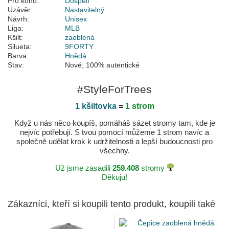
Pro koho:
Dospělí
Uzávěr:
Nastavitelný
Návrh:
Unisex
Liga:
MLB
Kšilt:
zaoblená
Silueta:
9FORTY
Barva:
Hnědá
Stav:
Nové; 100% autentické
#StyleForTrees
1 kšiltovka
=
1 strom
Když u nás něco koupíš, pomáháš sázet stromy tam, kde je
nejvíc potřebují. S tvou pomocí můžeme 1 strom navíc a
společně udělat krok k udržitelnosti a lepší budoucnosti pro
všechny.
Už jsme zasadili
259.408
stromy
Děkuju!
Zákazníci, kteří si koupili tento produkt, koupili také