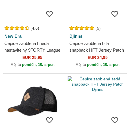
(4.6)
(5)
New Era
Djinns
Čepice zaoblená hnědá
Čepice zaoblená bílá
nastavitelný 9FORTY League
snapback HFT Jersey Patch
Essential New York Yankees
Djinns
EUR 25,95
EUR 24,95
MLB New Era
Měj to
pondělí, 10. srpen
Měj to
pondělí, 10. srpen