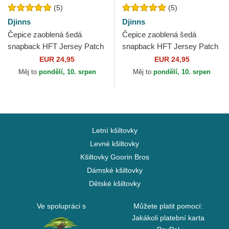
(5)
(5)
Djinns
Djinns
Čepice zaoblená šedá
Čepice zaoblená šedá
snapback HFT Jersey Patch
snapback HFT Jersey Patch
Djinns
Djinns
EUR 24,95
EUR 24,95
Měj to
pondělí, 10. srpen
Měj to
pondělí, 10. srpen
Letní kšiltovky
Levné kšiltovky
Kšiltovky Goorin Bros
Dámské kšiltovky
Dětské kšiltovky
Ve spolupráci s
Můžete platit pomocí:
Jakákoli platební karta