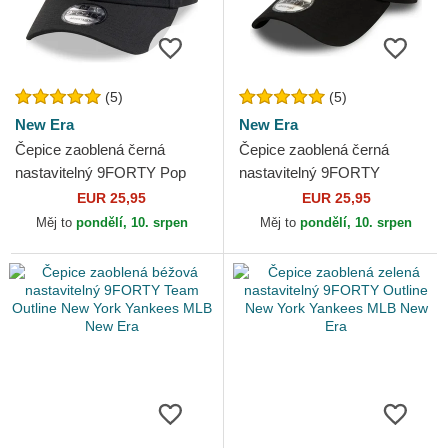
(5)
(5)
New Era
New Era
Čepice zaoblená černá
Čepice zaoblená černá
nastavitelný 9FORTY Pop
nastavitelný 9FORTY
Outline Los Angeles Dodgers
Essential Outline Los Angeles
EUR 25,95
EUR 25,95
MLB New Era
Lakers NBA New Era
Měj to
pondělí, 10. srpen
Měj to
pondělí, 10. srpen