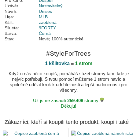
Pro koho:
Dospělí
Uzávěr:
Nastavitelný
Návrh:
Unisex
Liga:
MLB
Kšilt:
zaoblená
Silueta:
9FORTY
Barva:
Černá
Stav:
Nové; 100% autentické
#StyleForTrees
1 kšiltovka
=
1 strom
Když u nás něco koupíš, pomáháš sázet stromy tam, kde je
nejvíc potřebují. S tvou pomocí můžeme 1 strom navíc a
společně udělat krok k udržitelnosti a lepší budoucnosti pro
všechny.
Už jsme zasadili
259.408
stromy
Děkuju!
Zákazníci, kteří si koupili tento produkt, koupili také