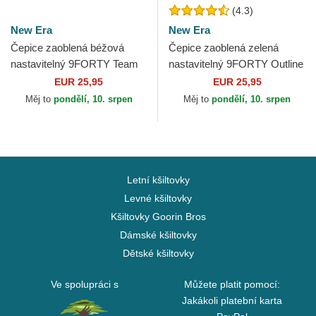
(4.3)
New Era
New Era
Čepice zaoblená béžová
Čepice zaoblená zelená
nastavitelný 9FORTY Team
nastavitelný 9FORTY Outline
Outline New York Yankees
New York Yankees MLB New
EUR 25,95
EUR 25,95
MLB New Era
Era
Měj to
pondělí, 10. srpen
Měj to
pondělí, 10. srpen
Letní kšiltovky
Levné kšiltovky
Kšiltovky Goorin Bros
Dámské kšiltovky
Dětské kšiltovky
Ve spolupráci s
Můžete platit pomocí:
Jakákoli platební karta