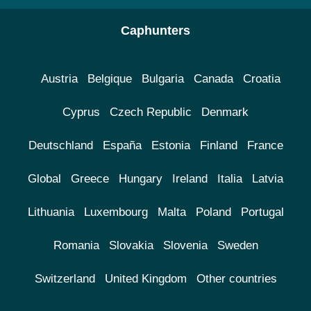
Caphunters
Austria
Belgique
Bulgaria
Canada
Croatia
Cyprus
Czech Republic
Denmark
Deutschland
España
Estonia
Finland
France
Global
Greece
Hungary
Ireland
Italia
Latvia
Lithuania
Luxembourg
Malta
Poland
Portugal
Romania
Slovakia
Slovenia
Sweden
Switzerland
United Kingdom
Other countries