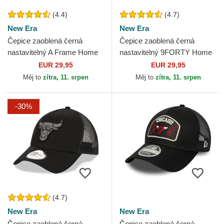
(4.4)
(4.7)
New Era
New Era
Čepice zaoblená černá
Čepice zaoblená černá
nastavitelný A Frame Home
nastavitelný 9FORTY Home
Field New York Yankees
Field New York Yankees
EUR 29,95
EUR 29,95
MLB New Era
MLB New Era
Měj to
zítra, 11. srpen
Měj to
zítra, 11. srpen
-30%
(4.7)
New Era
New Era
Čepice zaoblená černá
Čepice zaoblená černá