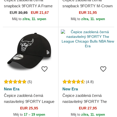
snapback 9FORTY A Frame
snapback 9FORTY M-Crown
Tonal Chicago Bulls NBA
A Frame Chicago Bulls NBA
EUR
30,95
EUR 21,67
EUR 31,95
New Era
New Era
Měj to
zítra, 11. srpen
Měj to
zítra, 11. srpen
(5)
(4.8)
New Era
New Era
Čepice zaoblená černá
Čepice zaoblená černá
nastavitelný 9FORTY League
nastavitelný 9FORTY The
Essential Chicago Bulls NBA
League Chicago Bulls NBA
EUR 25,95
EUR 27,95
New Era
New Era
Měj to
17 – 19 srpen
Měj to
zítra, 11. srpen