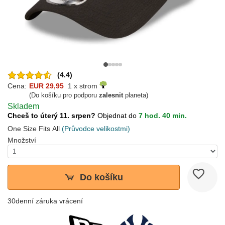
(4.4)
Cena:
EUR 29,95
1 x strom
(Do košíku pro podporu
zalesnit
planeta)
Skladem
Chceš to úterý 11. srpen?
Objednat do
7 hod. 40 min.
One Size Fits All
(Průvodce velikostmi)
Množství
Do košíku
30denní záruka vrácení