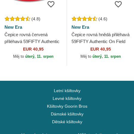
(4.8)
(4.6)
New Era
New Era
Čepice rovná červená
Čepice rovná hnědá přiléhavá
přiléhavá 59FIFTY Authentic
59FIFTY Authentic On Field
On Field Los Angeles Angels
San Diego Padres MLB New
EUR 40,95
EUR 40,95
MLB New Era
Era
Měj to
úterý, 11. srpen
Měj to
úterý, 11. srpen
Letní kšiltovky
Levné kšiltovky
Kšiltovky Goorin Bros
Dámské kšiltovky
Dětské kšiltovky