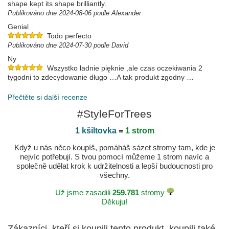
shape kept its shape brilliantly.
Publikováno dne 2024-08-06 podle Alexander
Genial
Todo perfecto
Publikováno dne 2024-07-30 podle David
Ny
Wszystko ładnie pięknie ,ale czas oczekiwania 2
tygodni to zdecydowanie długo …A tak produkt zgodny …
Publikováno dne 2024-04-18 podle Przemysław
Přečtěte si další recenze
#StyleForTrees
1 kšiltovka
=
1 strom
Když u nás něco koupíš, pomáháš sázet stromy tam, kde je
nejvíc potřebují. S tvou pomocí můžeme 1 strom navíc a
společně udělat krok k udržitelnosti a lepší budoucnosti pro
všechny.
Už jsme zasadili
259.781
stromy
Děkuju!
Zákazníci, kteří si koupili tento produkt, koupili také