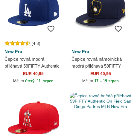
(4.8)
New Era
New Era
Čepice rovná modrá
Čepice rovná námořnická
přiléhavá 59FIFTY Authentic
modrá přiléhavá 59FIFTY
On Field Game Los Angeles
Authentic On Field Milwaukee
EUR 40,95
EUR 40,95
Dodgers MLB New Era
Brewers MLB New Era
Měj to
úterý, 11. srpen
Měj to
17 – 19 srpen