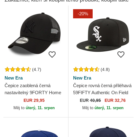
-20%
(4.7)
(4.8)
New Era
New Era
Čepice zaoblená černá
Čepice rovná černá přiléhavá
nastavitelný 9FORTY Home
59FIFTY Authentic On Field
Field New York Yankees
Game Chicago White Sox
EUR 29,95
EUR
40,95
EUR 32,76
MLB New Era
MLB New Era
Měj to
úterý, 11. srpen
Měj to
úterý, 11. srpen