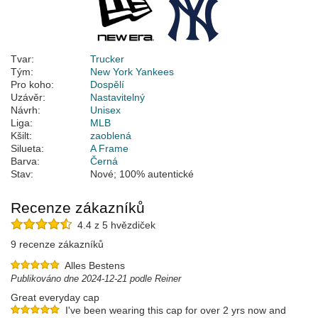
Tvar:
Trucker
Tým:
New York Yankees
Pro koho:
Dospělí
Uzávěr:
Nastavitelný
Návrh:
Unisex
Liga:
MLB
Kšilt:
zaoblená
Silueta:
A Frame
Barva:
Černá
Stav:
Nové; 100% autentické
Recenze zákazníků
4.4 z 5 hvězdiček
9 recenze zákazníků
Alles Bestens
Publikováno dne 2024-12-21 podle Reiner
Great everyday cap
I've been wearing this cap for over 2 yrs now and