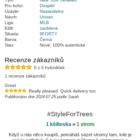
Tým:
New York Yankees
Pro koho:
Dospělí
Uzávěr:
Nastavitelný
Návrh:
Unisex
Liga:
MLB
Kšilt:
zaoblená
Silueta:
9FORTY
Barva:
Černá
Stav:
Nové; 100% autentické
Recenze zákazníků
5 z 5 hvězdiček
1 recenze zákazníků
Great
Really pleased. Quick delivery too
Publikováno dne 2024-07-25 podle Sarah
#StyleForTrees
1 kšiltovka
=
1 strom
Když u nás něco koupíš, pomáháš sázet stromy tam, kde je