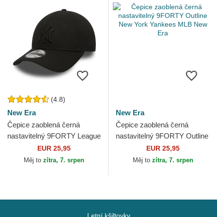
(4.8)
New Era
New Era
Čepice zaoblená černá
Čepice zaoblená černá
nastavitelný 9FORTY League
nastavitelný 9FORTY Outline
Essential New York Yankees
New York Yankees MLB New
EUR 25,95
EUR 25,95
MLB New Era
Era
Měj to
zítra, 7. srpen
Měj to
zítra, 7. srpen
Letní kšiltovky