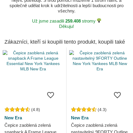
nejvíc potřebují. S tvou pomocí můžeme 1 strom navíc a
společně udělat krok k udržitelnosti a lepší budoucnosti pro
všechny.
Už jsme zasadili
259.408
stromy
Děkuju!
Zákazníci, kteří si koupili tento produkt, koupili také
(4.8)
(4.3)
New Era
New Era
Čepice zaoblená zelená
Čepice zaoblená zelená
snapback A Frame League
nastavitelný 9FORTY Outline