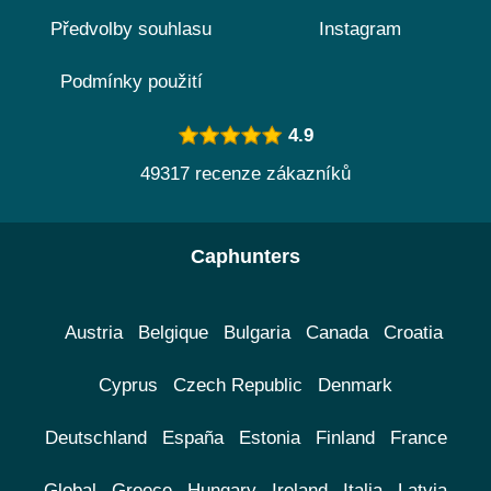
Předvolby souhlasu
Instagram
Podmínky použití
4.9
49317 recenze zákazníků
Caphunters
Austria
Belgique
Bulgaria
Canada
Croatia
Cyprus
Czech Republic
Denmark
Deutschland
España
Estonia
Finland
France
Global
Greece
Hungary
Ireland
Italia
Latvia