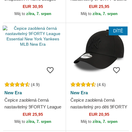
Essential New York Yankees
New York Yankees MLB New
EUR 30,95
EUR 25,95
MLB New Era
Era
Měj to
zítra, 7. srpen
Měj to
zítra, 7. srpen
DÍTĚ
(4.9)
(4.6)
New Era
New Era
Čepice zaoblená černá
Čepice zaoblená černá
nastavitelný 9FORTY League
nastavitelný pro děti 9FORTY
Essential New York Yankees
League Essential New York
EUR 25,95
EUR 20,95
MLB New Era
Yankees MLB New Era
Měj to
zítra, 7. srpen
Měj to
zítra, 7. srpen