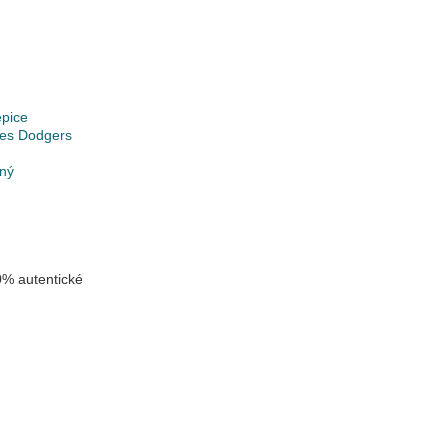
epice
les Dodgers
lný
% autentické