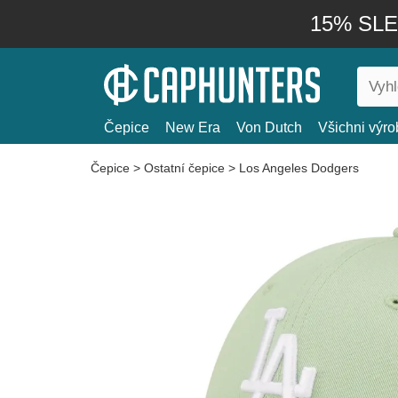
15% SLEV
Čepice
New Era
Von Dutch
Všichni výro
Čepice
>
Ostatní čepice
>
Los Angeles Dodgers