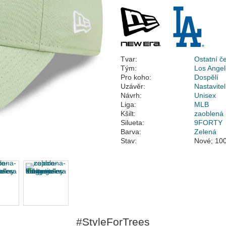
Tvar:
Ostatní č
Tým:
Los Ange
Pro koho:
Dospělí
Uzávěr:
Nastavite
Návrh:
Unisex
Liga:
MLB
Kšilt:
zaoblená
Silueta:
9FORTY
Barva:
Zelená
Stav:
Nové; 100
#StyleForTrees