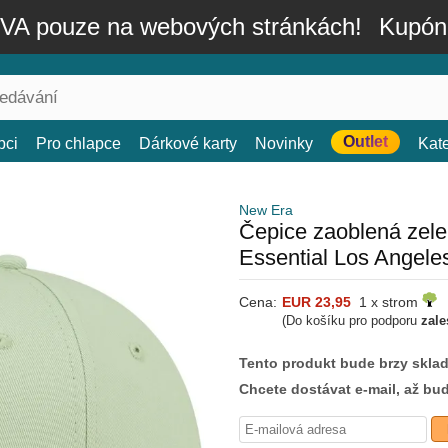
A pouze na webových stránkách!
Kupón
Outlet
bci
Pro chlapce
Dárkové karty
Novinky
Kat
New Era
Čepice zaoblená zel
Essential Los Angel
Cena:
EUR 23,95
1 x strom
(Do košíku pro podporu
zale
Tento produkt bude brzy skla
Chcete dostávat e-mail, až bu