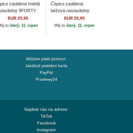
pice zaoblená hnědá
Čepice zaoblená
stavitelný 9FORTY
béžová nastavitelný
ague Essential New
9FORTY League
EUR 25,95
EUR 25,95
rk Yankees MLB
Essential Los Angeles
ěj to
úterý, 11. srpen
Měj to
úterý, 11. srpen
w Era
Dodgers MLB New Era
Můžete platit pomocí:
Jakákoli platební karta
PayPal
Przelewy24
Najdete nás na adrese:
TikTok
Facebook
Instagram