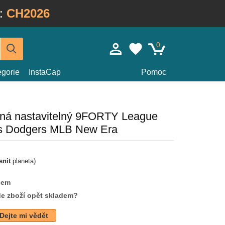
:
CH2026
0
egorie
InstaCap
Pomoc
ená nastavitelný 9FORTY League
es Dodgers MLB New Era
snit
planeta)
dem
de zboží opět skladem?
Dejte mi vědět