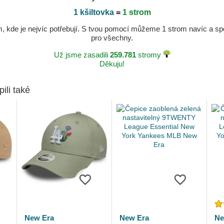
1 kšiltovka
=
1 strom
kde je nejvíc potřebují. S tvou pomocí můžeme 1 strom navíc a spole
pro všechny.
Už jsme zasadili
259.781
stromy
Děkuju!
pili také
New Era
New Era
Ne