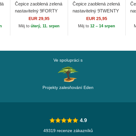
dá
Čepice zaoblená zelená
Čepice zaoblená zelená
Če
nastavitelný 9FORTY
nastavitelný 9TWENTY
na
w
Floral Icon Los Angeles
League Essential New
Le
EUR 29,95
EUR 25,95
Dodgers MLB New Era
York Yankees MLB
Yo
en
Měj to
úterý, 11. srpen
Měj to
12 – 14 srpen
M
New Era
Ne
Ve spolupráci s
Projekty zalesňování Eden
4.9
49319 recenze zákazníků