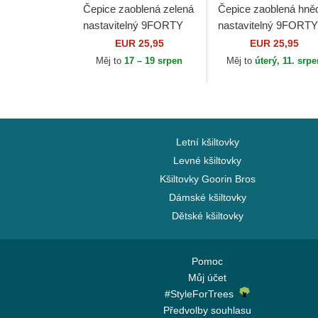
Čepice zaoblená zelená
Čepice zaoblená hně
nastavitelný 9FORTY
nastavitelný 9FORTY
League Essential Los
League Essential Ne
EUR 25,95
EUR 25,95
Angeles Dodgers MLB
York Yankees MLB
Měj to
17 – 19 srpen
Měj to
úterý, 11. srp
New Era
New Era
Letní kšiltovky
Levné kšiltovky
Kšiltovky Goorin Bros
Dámské kšiltovky
Dětské kšiltovky
Pomoc
Můj účet
#StyleForTrees
Předvolby souhlasu