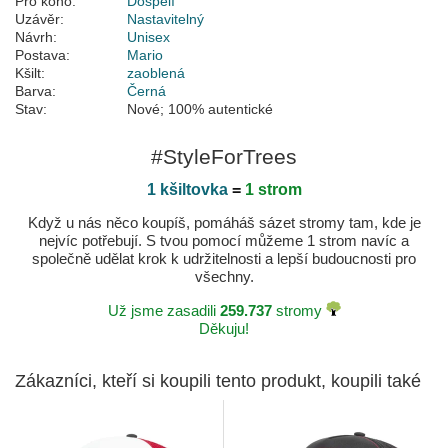
Pro koho:
Dospělí
Uzávěr:
Nastavitelný
Návrh:
Unisex
Postava:
Mario
Kšilt:
zaoblená
Barva:
Černá
Stav:
Nové; 100% autentické
#StyleForTrees
1 kšiltovka
=
1 strom
Když u nás něco koupíš, pomáháš sázet stromy tam, kde je
nejvíc potřebují. S tvou pomocí můžeme 1 strom navíc a
společně udělat krok k udržitelnosti a lepší budoucnosti pro
všechny.
Už jsme zasadili
259.737
stromy
Děkuju!
Zákazníci, kteří si koupili tento produkt, koupili také