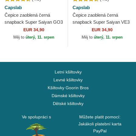
Capslab
Capslab
Čepice zaoblená černá
Čepice zaoblená černá
snapback Super Saiyan GO3
snapback Super Saiyan VE3
Son Goku Dragon Ball
Vegeta Dragon Ball Capslab
EUR 34,90
EUR 34,90
Capslab
Měj to
úterý, 11. srpen
Měj to
úterý, 11. srpen
Letní kšiltovky
Levné kšiltovky
Kšiltovky Goorin Bros
Dámské kšiltovky
Dětské kšiltovky
Ve spolupráci s
Můžete platit pomocí:
Jakákoli platební karta
PayPal