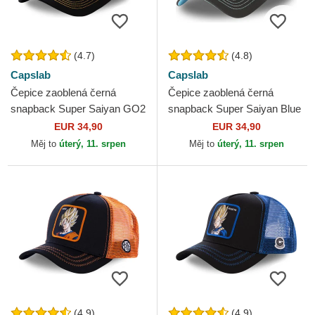
(4.7)
(4.8)
Capslab
Capslab
Čepice zaoblená černá
Čepice zaoblená černá
snapback Super Saiyan GO2
snapback Super Saiyan Blue
Son Goku Dragon Ball
CAS GOK1 Son Goku
EUR 34,90
EUR 34,90
Capslab
Dragon Ball Capslab
Měj to
úterý, 11. srpen
Měj to
úterý, 11. srpen
(4.9)
(4.9)