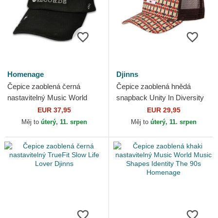
Homenage
Djinns
Čepice zaoblená černá
Čepice zaoblená hnědá
nastavitelný Music World
snapback Unity In Diversity
Music Shapes Identity The
HFT IOI Djinns
EUR 37,95
EUR 29,95
90s Homenage
Měj to
úterý, 11. srpen
Měj to
úterý, 11. srpen