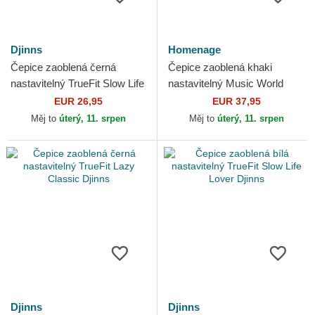
Djinns
Homenage
Čepice zaoblená černá
Čepice zaoblená khaki
nastavitelný TrueFit Slow Life
nastavitelný Music World
Lover Djinns
Music Shapes Identity The
EUR 26,95
EUR 37,95
90s Homenage
Měj to
úterý, 11. srpen
Měj to
úterý, 11. srpen
Djinns
Djinns