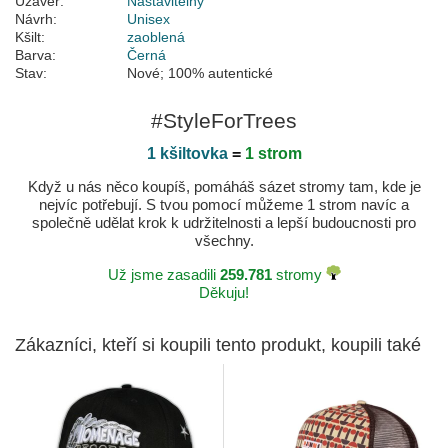
Uzávěr:
Nastavitelný
Návrh:
Unisex
Kšilt:
zaoblená
Barva:
Černá
Stav:
Nové; 100% autentické
#StyleForTrees
1 kšiltovka
=
1 strom
Když u nás něco koupíš, pomáháš sázet stromy tam, kde je
nejvíc potřebují. S tvou pomocí můžeme 1 strom navíc a
společně udělat krok k udržitelnosti a lepší budoucnosti pro
všechny.
Už jsme zasadili
259.781
stromy
Děkuju!
Zákazníci, kteří si koupili tento produkt, koupili také