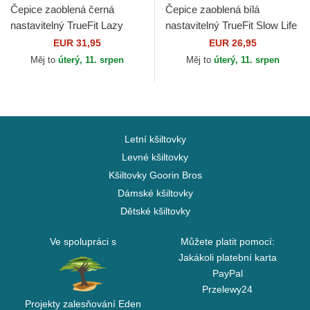
Čepice zaoblená černá
Čepice zaoblená bílá
nastavitelný TrueFit Lazy
nastavitelný TrueFit Slow Life
Classic Djinns
Lover Djinns
EUR 31,95
EUR 26,95
Měj to
úterý, 11. srpen
Měj to
úterý, 11. srpen
Letní kšiltovky
Levné kšiltovky
Kšiltovky Goorin Bros
Dámské kšiltovky
Dětské kšiltovky
Ve spolupráci s
Můžete platit pomocí:
Jakákoli platební karta
PayPal
Przelewy24
Projekty zalesňování Eden