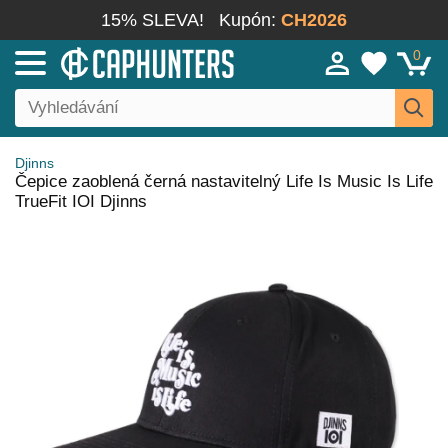
15% SLEVA!
Kupón:
CH2026
0
Djinns
Čepice zaoblená černá nastavitelný Life Is Music Is Life
TrueFit IOI Djinns