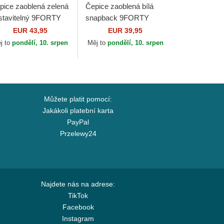
pice zaoblená zelená
Čepice zaoblená bílá
stavitelný 9FORTY
snapback 9FORTY
PREVE Wordmark
Checkerboard Racing
EUR 43,95
EUR 39,95
d Bull Racing
Bulls F1 Team Formula
j to
pondělí, 10. srpen
Měj to
pondělí, 10. srpen
rmula 1 New Era
1 New Era
Můžete platit pomocí:
Jakákoli platební karta
PayPal
Przelewy24
Najdete nás na adrese:
TikTok
Facebook
Instagram