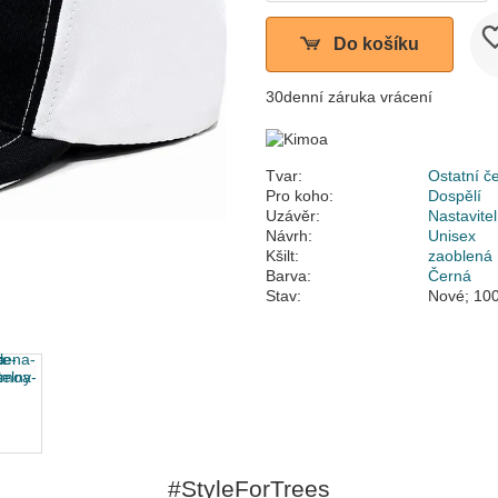
Do košíku
30denní záruka vrácení
Tvar:
Ostatní č
Pro koho:
Dospělí
Uzávěr:
Nastavite
Návrh:
Unisex
Kšilt:
zaoblená
Barva:
Černá
Stav:
Nové; 100
#StyleForTrees