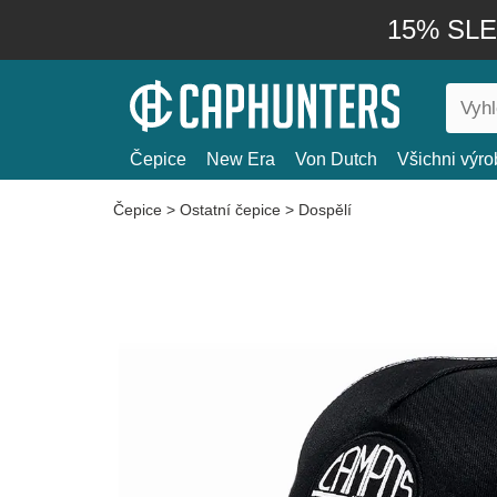
15% SLEV
Čepice
New Era
Von Dutch
Všichni výro
Čepice
>
Ostatní čepice
>
Dospělí