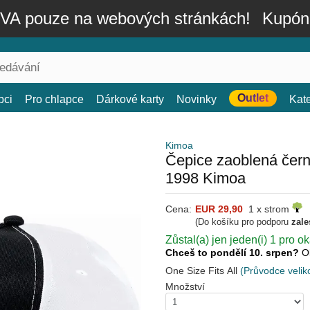
A pouze na webových stránkách!
Kupón
Outlet
bci
Pro chlapce
Dárkové karty
Novinky
Kat
Kimoa
Čepice zaoblená čer
1998 Kimoa
Cena:
EUR 29,90
1 x strom
(Do košíku pro podporu
zale
Zůstal(a) jen jeden(i) 1 pro o
Chceš to pondělí 10. srpen?
O
One Size Fits All
(Průvodce velik
Množství