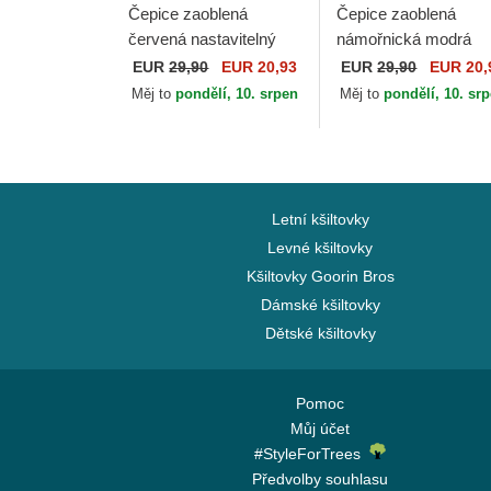
Čepice zaoblená
Čepice zaoblená
červená nastavitelný
námořnická modrá
Campos Racing 1998
nastavitelný Racing 
EUR
29,90
EUR 20,93
EUR
29,90
EUR 20,
Kimoa
Kimoa
Měj to
pondělí, 10. srpen
Měj to
pondělí, 10. sr
Letní kšiltovky
Levné kšiltovky
Kšiltovky Goorin Bros
Dámské kšiltovky
Dětské kšiltovky
Pomoc
Můj účet
#StyleForTrees
Předvolby souhlasu