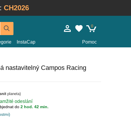
:
CH2026
0
egorie
InstaCap
Pomoc
ná nastavitelný Campos Racing
snit
planeta)
kamžité odeslání
bjednat do
2 hod. 42 min.
ostmi)