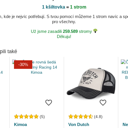
1 kšiltovka
=
1 strom
kde je nejvíc potřebují. S tvou pomocí můžeme 1 strom navíc a spole
pro všechny.
Už jsme zasadili
259.589
stromy
Děkuju!
pili také
-30%
(5)
(4.8)
Kimoa
Von Dutch
Ne