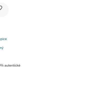
epice
lný
% autentické