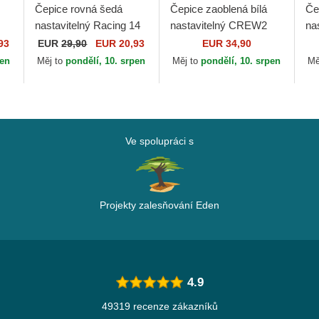
Čepice rovná šedá
Čepice zaoblená bílá
Če
nastavitelný Racing 14
nastavitelný CREW2
na
14
Kimoa
Von Dutch
RE
93
EUR
29,90
EUR 20,93
EUR 34,90
Re
pen
Měj to
pondělí, 10. srpen
Měj to
pondělí, 10. srpen
Mě
Fo
Ve spolupráci s
Projekty zalesňování Eden
4.9
49319 recenze zákazníků