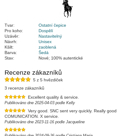
Tvar:
Ostatní čepice
Pro koho:
Dospělí
Uzávěr:
Nastavitelný
Návrh:
Unisex
Kšilt:
zaoblená
Barva:
Šedá
Stav:
Nové; 100% autentické
Recenze zákazníků
5 z 5 hvězdiček
3 recenze zákazníků
Excellent quality & service.
Publikováno dne 2025-04-03 podle Kelly
Very good. SNC sent very quickly. Really good
COMUNICATION. X service.
Publikováno dne 2023-11-16 podle Jacqueline
Publikováno dne 2024-09-26 podle Cristiana Maria