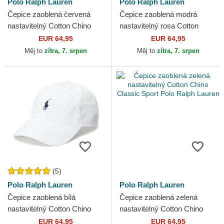
Polo Ralph Lauren
Polo Ralph Lauren
Čepice zaoblená červená
Čepice zaoblená modrá
nastavitelný Cotton Chino
nastavitelný rosa Cotton
Classic Sport Polo Ralph
Chino Classic Sport Polo
EUR 64,95
EUR 64,95
Lauren
Ralph Lauren
Měj to
zítra, 7. srpen
Měj to
zítra, 7. srpen
(5)
Polo Ralph Lauren
Polo Ralph Lauren
Čepice zaoblená bílá
Čepice zaoblená zelená
nastavitelný Cotton Chino
nastavitelný Cotton Chino
Classic Sport Polo Ralph
Classic Sport Polo Ralph
EUR 64,95
EUR 64,95