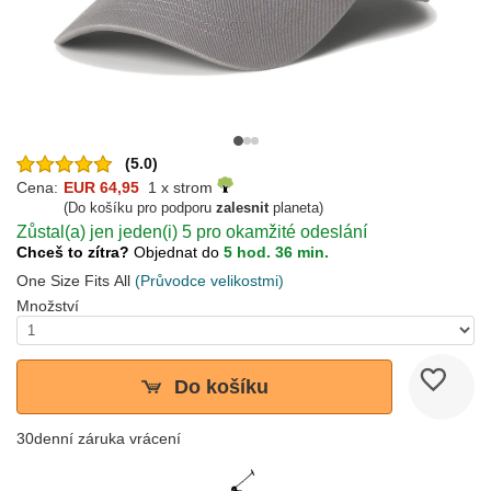
(5.0)
Cena:
EUR 64,95
1 x strom
(Do košíku pro podporu
zalesnit
planeta)
Zůstal(a) jen jeden(i) 5 pro okamžité odeslání
Chceš to zítra?
Objednat do
5 hod. 36 min.
One Size Fits All
(Průvodce velikostmi)
Množství
Do košíku
30denní záruka vrácení