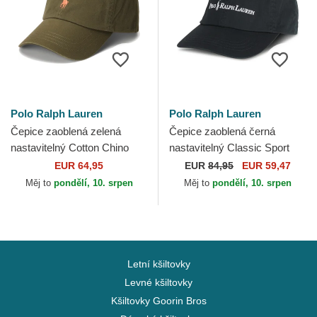
Polo Ralph Lauren
Polo Ralph Lauren
Čepice zaoblená zelená
Čepice zaoblená černá
nastavitelný Cotton Chino
nastavitelný Classic Sport
Classic Sport Polo Ralph
Polo Ralph Lauren
EUR 64,95
EUR
84,95
EUR 59,47
Lauren
Měj to
pondělí, 10. srpen
Měj to
pondělí, 10. srpen
Letní kšiltovky
Levné kšiltovky
Kšiltovky Goorin Bros