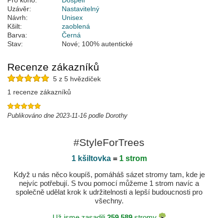
Pro koho:
Dospělí
Uzávěr:
Nastavitelný
Návrh:
Unisex
Kšilt:
zaoblená
Barva:
Černá
Stav:
Nové; 100% autentické
Recenze zákazníků
5 z 5 hvězdiček
1 recenze zákazníků
Publikováno dne 2023-11-16 podle Dorothy
#StyleForTrees
1 kšiltovka
=
1 strom
Když u nás něco koupíš, pomáháš sázet stromy tam, kde je
nejvíc potřebují. S tvou pomocí můžeme 1 strom navíc a
společně udělat krok k udržitelnosti a lepší budoucnosti pro
všechny.
Už jsme zasadili
259.589
stromy