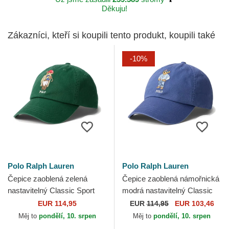
Děkuju!
Zákazníci, kteří si koupili tento produkt, koupili také
-10%
Polo Ralph Lauren
Polo Ralph Lauren
Čepice zaoblená zelená
Čepice zaoblená námořnická
nastavitelný Classic Sport
modrá nastavitelný Classic
Twill Bear Polo Ralph Lauren
Sport Twill Bear Polo Ralph
EUR 114,95
EUR
114,95
EUR 103,46
Lauren
Měj to
pondělí, 10. srpen
Měj to
pondělí, 10. srpen