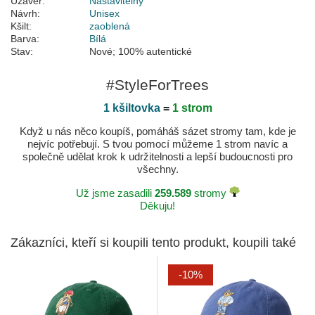
Uzávěr:
Nastavitelný
Návrh:
Unisex
Kšilt:
zaoblená
Barva:
Bílá
Stav:
Nové; 100% autentické
#StyleForTrees
1 kšiltovka
=
1 strom
Když u nás něco koupíš, pomáháš sázet stromy tam, kde je
nejvíc potřebují. S tvou pomocí můžeme 1 strom navíc a
společně udělat krok k udržitelnosti a lepší budoucnosti pro
všechny.
Už jsme zasadili
259.589
stromy
Děkuju!
Zákazníci, kteří si koupili tento produkt, koupili také
-10%