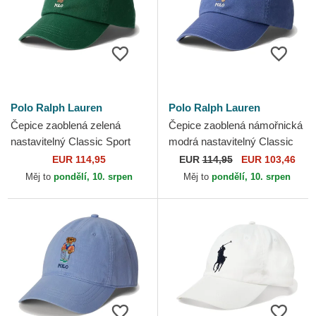
Polo Ralph Lauren
Polo Ralph Lauren
Čepice zaoblená zelená
Čepice zaoblená námořnická
nastavitelný Classic Sport
modrá nastavitelný Classic
Twill Bear Polo Ralph Lauren
Sport Twill Bear Polo Ralph
EUR 114,95
EUR
114,95
EUR 103,46
Lauren
Měj to
pondělí, 10. srpen
Měj to
pondělí, 10. srpen