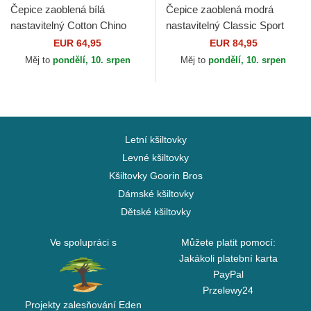
Čepice zaoblená bílá
Čepice zaoblená modrá
nastavitelný Cotton Chino
nastavitelný Classic Sport
Classic Sport Polo Ralph
Stretch Twill Polo Ralph
EUR 64,95
EUR 84,95
Lauren
Lauren
Měj to
pondělí, 10. srpen
Měj to
pondělí, 10. srpen
Letní kšiltovky
Levné kšiltovky
Kšiltovky Goorin Bros
Dámské kšiltovky
Dětské kšiltovky
Ve spolupráci s
Můžete platit pomocí:
Jakákoli platební karta
PayPal
Przelewy24
Projekty zalesňování Eden