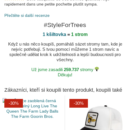
rapidement dans une petite pochette plutôt sympa.
Publikováno dne 2024-06-27 podle Daniel
Přečtěte si další recenze
#StyleForTrees
1 kšiltovka
=
1 strom
Když u nás něco koupíš, pomáháš sázet stromy tam, kde je
nejvíc potřebují. S tvou pomocí můžeme 1 strom navíc a
společně udělat krok k udržitelnosti a lepší budoucnosti pro
všechny.
Už jsme zasadili
259.737
stromy
Děkuju!
Zákazníci, kteří si koupili tento produkt, koupili také
-30%
-30%