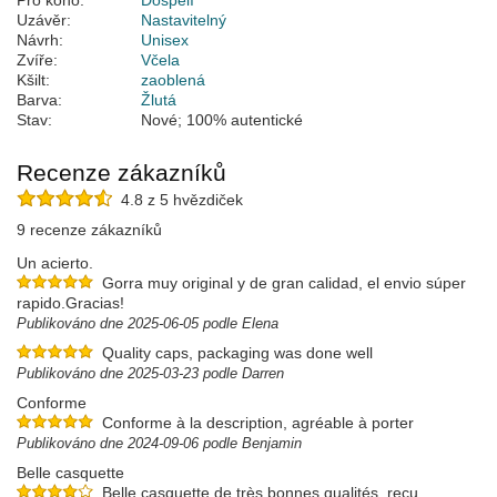
Pro koho:
Dospělí
Uzávěr:
Nastavitelný
Návrh:
Unisex
Zvíře:
Včela
Kšilt:
zaoblená
Barva:
Žlutá
Stav:
Nové; 100% autentické
Recenze zákazníků
4.8 z 5 hvězdiček
9 recenze zákazníků
Un acierto.
Gorra muy original y de gran calidad, el envio súper
rapido.Gracias!
Publikováno dne 2025-06-05 podle Elena
Quality caps, packaging was done well
Publikováno dne 2025-03-23 podle Darren
Conforme
Conforme à la description, agréable à porter
Publikováno dne 2024-09-06 podle Benjamin
Belle casquette
Belle casquette de très bonnes qualités, reçu