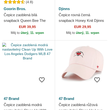
(4.8)
Goorin Bros.
Djinns
Čepice zaoblená bílá
Čepice rovná černá
snapback Queen Bee The
snapback Honey Knit Djinns
Farm Goorin Bros.
EUR 39,95
EUR 29,95
Měj to
úterý, 11. srpen
Měj to
úterý, 11. srpen
47 Brand
47 Brand
Čepice zaoblená modrá
Čepice zaoblená růžová