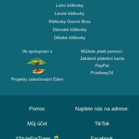
Letní kšiltovky
Levné kšiltovky
Kšiltovky Goorin Bros
Dámské kšiltovky
Dětské kšiltovky
Ve spolupráci s
Můžete platit pomocí:
Jakákoli platební karta
PayPal
Przelewy24
Projekty zalesňování Eden
Pomoc
Najdete nás na adrese:
Můj účet
TikTok
#StyleForTrees
Facebook