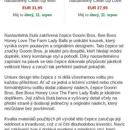
nastavitelný Clean Up With
nastavitelný Clean Up Love
Love Los Angeles Dodgers
Base Runner Icon 47 Brand
EUR 31,95
EUR 27,95
MLB 47 Brand
Měj to
úterý, 11. srpen
Měj to
úterý, 11. srpen
Nastavitelná žlutá zakřivená čepice Goorin Bros. Bee Boss
Honey Love The Farm Lady Balls je unikátní kousek, který
vyniká svým poutavým a originálním designem. Tato čepice od
značky Goorin Bros. je ideální pro dospělé, kteří hledají módní
doplněk, který kombinuje styl a pohodlí. Díky nastavitelnému
zapínání na pásek se tato čepice dokonale přizpůsobí jakékoli
velikosti hlavy a zaručí tak perfektní padnutí pokaždé.
Unisex design této čepice z ní dělá všestrannou volbu pro
každou příležitost. Ať už se jedná o ležérní vzhled nebo chcete
formálnějšímu outfitu dodat zábavný nádech, čepice Goorin
Bros. Bee Boss Honey Love The Farm Lady Balls je ideálním
doplňkem. Její zářivá žlutá barva a vyšívaný detail včely na
přední straně jí dodávají jedinečný a originální nádech, který
nezůstane bez povšimnutí.
Kvalita materiálů použitých při výrobě této čepice zaručuje její
odolnost a trvanlivost, což z ní činí dlouhodobou investici. Navíc
její zakřivený tvar jí dodává moderní a mladistvý styl, který