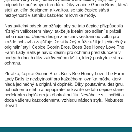
odpovídá současným trendům. Díky značce Goorin Bros., která
stojí za jejím designem a kvalitou, se tato čepice stává
nezbytností v šatníku každého milovníka módy.
Nastavitelný pásek umožňuje, aby se tato čepice přizpůsobila
různým velikostem hlavy, takže je ideální pro sdílení s přáteli
nebo rodinou. Unisex design z ní činí všestrannou volbu pro
každé pohlaví a zajišťuje, že si každý může užít její jedinečný a
originální styl. Čepice Goorin Bros. Boss Bee Honey Love The
Farm Lady Balls je navíc ideální pro ochranu před sluncem v
horkých dnech díky zakřivenému kšiltu, který poskytuje stín a
ochranu.
Zkrátka, čepice Goorin Bros. Boss Bee Honey Love The Farm
Lady Balls je nezbytností pro každého milovníka módy, který
hledá jedinečný a originální doplněk. Díky poutavému designu,
pohodlnému střihu a nepopiratelné kvalitě se tato čepice stane
perfektním doplňkem jakéhokoli outfitu. Neváhejte si ji pořídit a
dodá vašemu každodennímu vzhledu nádech stylu. Nebudete
litovat!