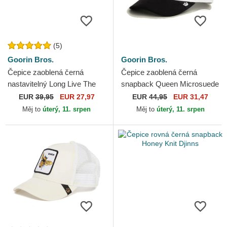
(5)
Goorin Bros.
Goorin Bros.
Čepice zaoblená černá
Čepice zaoblená černá
nastavitelný Long Live The
snapback Queen Microsuede
Queen The Farm Lady Balls
Bee The Farm Goorin Bros.
EUR
39,95
EUR 27,97
EUR
44,95
EUR 31,47
The Farm Goorin Bros.
Měj to
úterý, 11. srpen
Měj to
úterý, 11. srpen