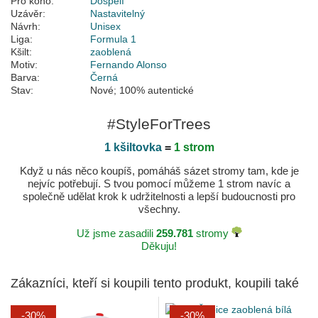
Pro koho:
Dospělí
Uzávěr:
Nastavitelný
Návrh:
Unisex
Liga:
Formula 1
Kšilt:
zaoblená
Motiv:
Fernando Alonso
Barva:
Černá
Stav:
Nové; 100% autentické
#StyleForTrees
1 kšiltovka
=
1 strom
Když u nás něco koupíš, pomáháš sázet stromy tam, kde je
nejvíc potřebují. S tvou pomocí můžeme 1 strom navíc a
společně udělat krok k udržitelnosti a lepší budoucnosti pro
všechny.
Už jsme zasadili
259.781
stromy
Děkuju!
Zákazníci, kteří si koupili tento produkt, koupili také
-30%
-30%