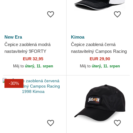
New Era
Kimoa
Čepice zaoblená modrá
Čepice zaoblená černá
nastavitelný 9FORTY
nastavitelný Campos Racing
Flawless Racing Bulls F1
1998 Kimoa
EUR 32,95
EUR 29,90
Team Formula 1 New Era
Měj to
úterý, 11. srpen
Měj to
úterý, 11. srpen
-30%