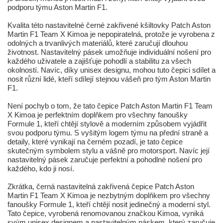
podporu týmu Aston Martin F1.
Kvalita této nastavitelné černé zakřivené kšiltovky Patch Aston
Martin F1 Team X Kimoa je nepopiratelná, protože je vyrobena z
odolných a trvanlivých materiálů, které zaručují dlouhou
životnost. Nastavitelný pásek umožňuje individuální nošení pro
každého uživatele a zajišťuje pohodlí a stabilitu za všech
okolností. Navíc, díky unisex designu, mohou tuto čepici sdílet a
nosit různí lidé, kteří sdílejí stejnou vášeň pro tým Aston Martin
F1.
Není pochyb o tom, že tato čepice Patch Aston Martin F1 Team
X Kimoa je perfektním doplňkem pro všechny fanoušky
Formule 1, kteří chtějí stylově a moderním způsobem vyjádřit
svou podporu týmu. S vyšitým logem týmu na přední straně a
detaily, které vynikají na černém pozadí, je tato čepice
skutečným symbolem stylu a vášně pro motorsport. Navíc její
nastavitelný pásek zaručuje perfektní a pohodlné nošení pro
každého, kdo ji nosí.
Zkrátka, černá nastavitelná zakřivená čepice Patch Aston
Martin F1 Team X Kimoa je nezbytným doplňkem pro všechny
fanoušky Formule 1, kteří chtějí nosit jedinečný a moderní styl.
Tato čepice, vyrobená renomovanou značkou Kimoa, vyniká
svým unisex designem a nastavitelným páskem, který zaručuje