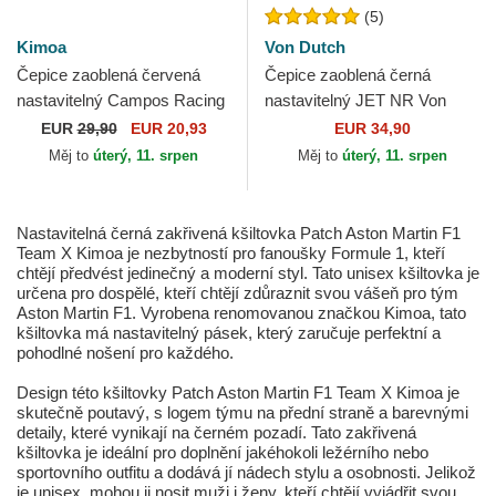
(5)
Kimoa
Von Dutch
Čepice zaoblená červená
Čepice zaoblená černá
nastavitelný Campos Racing
nastavitelný JET NR Von
1998 Kimoa
Dutch
EUR
29,90
EUR 20,93
EUR 34,90
Měj to
úterý, 11. srpen
Měj to
úterý, 11. srpen
Nastavitelná černá zakřivená kšiltovka Patch Aston Martin F1
Team X Kimoa je nezbytností pro fanoušky Formule 1, kteří
chtějí předvést jedinečný a moderní styl. Tato unisex kšiltovka je
určena pro dospělé, kteří chtějí zdůraznit svou vášeň pro tým
Aston Martin F1. Vyrobena renomovanou značkou Kimoa, tato
kšiltovka má nastavitelný pásek, který zaručuje perfektní a
pohodlné nošení pro každého.
Design této kšiltovky Patch Aston Martin F1 Team X Kimoa je
skutečně poutavý, s logem týmu na přední straně a barevnými
detaily, které vynikají na černém pozadí. Tato zakřivená
kšiltovka je ideální pro doplnění jakéhokoli ležérního nebo
sportovního outfitu a dodává jí nádech stylu a osobnosti. Jelikož
je unisex, mohou ji nosit muži i ženy, kteří chtějí vyjádřit svou