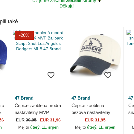
Už jsme zasadili
259.589
stromy
Děkuju!
pili také
-20%
47 Brand
47 Brand
47
rá
Čepice zaoblená modrá
Čepice zaoblená
Če
p
nastavitelný MVP
béžová nastavitelný
sn
Ballpark Script Shot Los
Clean Up Windham Los
Tw
56
EUR
39,95
EUR 31,96
EUR 31,95
nd
Angeles Dodgers MLB
Angeles Dodgers MLB
Do
en
Měj to
úterý, 11. srpen
Měj to
úterý, 11. srpen
M
47 Brand
47 Brand