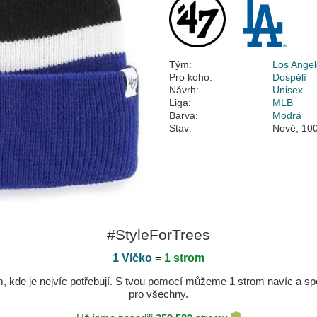
Tým:
Los Ange
Pro koho:
Dospělí
Návrh:
Unisex
Liga:
MLB
Barva:
Modrá
Stav:
Nové; 100
#StyleForTrees
1 Víčko
=
1 strom
kde je nejvíc potřebují. S tvou pomocí můžeme 1 strom navíc a spole
pro všechny.