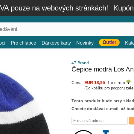
A pouze na webových stránkách!
Kupón
Outlet
bci
Pro chlapce
Dárkové karty
Novinky
Kat
47 Brand
Čepice modrá Los An
Cena:
EUR 18,95
1 x strom
(Do košíku pro podporu
zale
Tento produkt bude brzy skla
Chcete dostávat e-mail, až bu