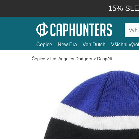
15% SLEV
Čepice
New Era
Von Dutch
Všichni výro
Čepice
>
Los Angeles Dodgers
>
Dospělí