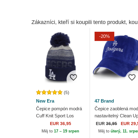
Zákazníci, kteří si koupili tento produkt, kou
-20%
(5)
New Era
47 Brand
Čepice pompón modrá
Čepice zaoblená mod
Cuff Knit Sport Los
nastavitelný Clean U
Angeles Dodgers MLB
Spirited Los Angeles
EUR 36,95
EUR
36,95
EUR 29,
New Era
Dodgers MLB 47 Bra
Měj to
17 – 19 srpen
Měj to
úterý, 11. srp