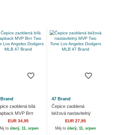
 Brand
47 Brand
pice zaoblená bílá
Čepice zaoblená
apback MVP Brrr
béžová nastavitelný
o Tone Los Angeles
MVP Two Tone Los
EUR 34,95
EUR 27,95
dgers MLB 47 Brand
Angeles Dodgers MLB
ěj to
úterý, 11. srpen
Měj to
úterý, 11. srpen
47 Brand