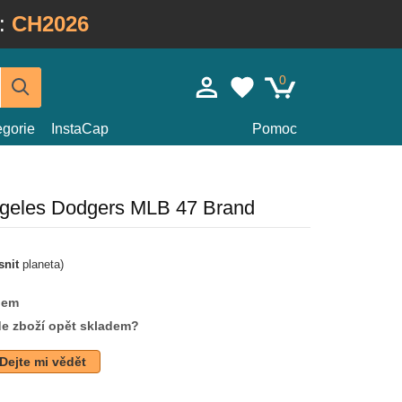
:
CH2026
0
egorie
InstaCap
Pomoc
geles Dodgers MLB 47 Brand
snit
planeta)
dem
de zboží opět skladem?
Dejte mi vědět