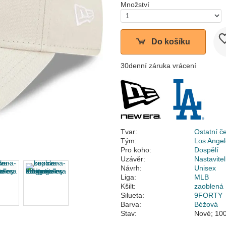
Množství
Do košíku
30denní záruka vrácení
Tvar:
Ostatní č
Tým:
Los Ange
Pro koho:
Dospělí
Uzávěr:
Nastavite
Návrh:
Unisex
Liga:
MLB
Kšilt:
zaoblená
Silueta:
9FORTY
Barva:
Béžová
Stav:
Nové; 100