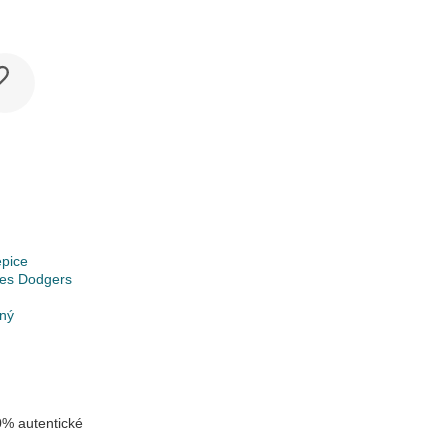
epice
les Dodgers
lný
% autentické