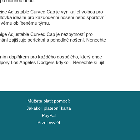
 po dlouhou dobu.
 Adjustable Curved Cap je vynikající volbou pro
iltovka ideální pro každodenní nošení nebo sportovní
 svému oblíbenému týmu.
e Adjustable Curved Cap je nezbytností pro
ání zajišťuje perfektní a pohodlné nošení. Nenechte
tním doplňkem pro každého dospělého, který chce
odpory Los Angeles Dodgers kdykoli. Nenechte si ujít
Můžete platit pomocí:
Jakákoli platební karta
PayPal
Przelewy24