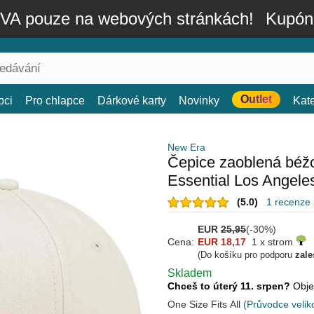
A pouze na webových stránkách!
Kupón
Outlet
bci
Pro chlapce
Dárkové karty
Novinky
Kat
New Era
Čepice zaoblená béž
Essential Los Angel
(5.0)
1 recenze
EUR
25,95
(-30%)
Cena:
EUR 18,17
1 x strom
(Do košíku pro podporu
zale
Skladem
Chceš to úterý 11. srpen?
Obje
One Size Fits All
(Průvodce velik