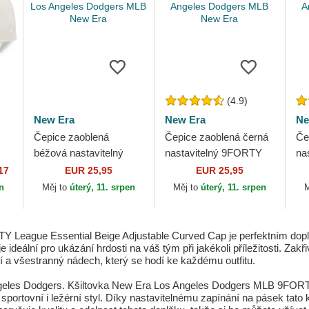
(4.9)
New Era
New Era
Ne
Čepice zaoblená
Čepice zaoblená černá
Če
béžová nastavitelný
nastavitelný 9FORTY
na
9FORTY League
League Essential Los
Le
17
EUR 25,95
EUR 25,95
s
Essential Los Angeles
Angeles Dodgers MLB
An
en
Měj to
úterý, 11. srpen
Měj to
úterý, 11. srpen
M
ra
Dodgers MLB New Era
New Era
Ne
League Essential Beige Adjustable Curved Cap je perfektním dopl
 ideální pro ukázání hrdosti na váš tým při jakékoli příležitosti. Za
 a všestranný nádech, který se hodí ke každému outfitu.
geles Dodgers. Kšiltovka New Era Los Angeles Dodgers MLB 9FORTY
sportovní i ležérní styl. Díky nastavitelnému zapínání na pásek tato