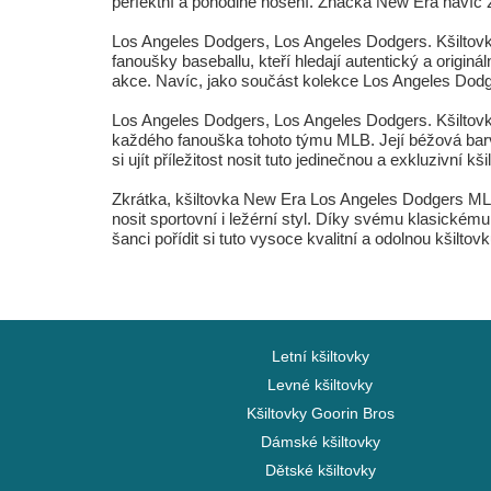
perfektní a pohodlné nošení. Značka New Era navíc z
Los Angeles Dodgers, Los Angeles Dodgers. Kšiltov
fanoušky baseballu, kteří hledají autentický a origi
akce. Navíc, jako součást kolekce Los Angeles Dod
Los Angeles Dodgers, Los Angeles Dodgers. Kšilto
každého fanouška tohoto týmu MLB. Její béžová barva
si ujít příležitost nosit tuto jedinečnou a exkluzivní
Zkrátka, kšiltovka New Era Los Angeles Dodgers ML
nosit sportovní i ležérní styl. Díky svému klasickému
šanci pořídit si tuto vysoce kvalitní a odolnou kšilto
Letní kšiltovky
Levné kšiltovky
Kšiltovky Goorin Bros
Dámské kšiltovky
Dětské kšiltovky