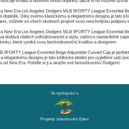
aručuje kvalitu a odolnost tohoto doplňku, takže si ho můžete užívat
ka New Era Los Angeles Dodgers MLB 9FORTY League Essential Beige
nální doplněk. Díky svému klasickému a elegantnímu designu je tato kš
gers, můžete za všech okolností projevit svou neochvějnou podporu
vka New Era Los Angeles Dodgers MLB 9FORTY League Essential Beig
 dodává nádech sofistikovanosti a stylu, zatímco nastavitelné zapín
 kšiltovku, která vyniká svou bezkonkurenční kvalitou a designem.
B 9FORTY League Essential Beige Adjustable Curved Cap je perfek
 a elegantnímu designu je tato kšiltovka ideální pro vyjádření vaší p
vku od New Era. Pořiďte si ji a ukažte své fanouškovství Dodgers!
Ve spolupráci s
Projekty zalesňování Eden