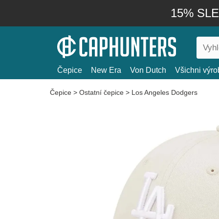
15% SLEV
Čepice
New Era
Von Dutch
Všichni výro
Čepice
>
Ostatní čepice
>
Los Angeles Dodgers