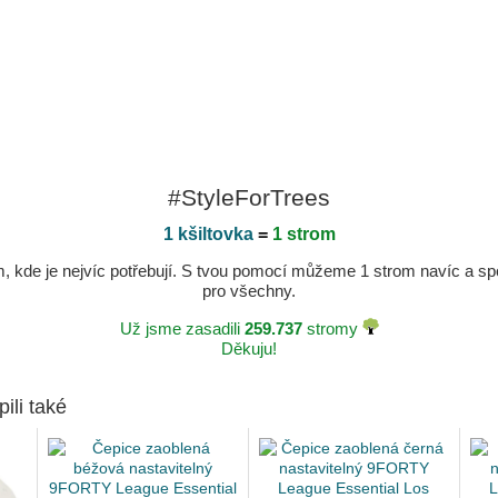
#StyleForTrees
1 kšiltovka
=
1 strom
kde je nejvíc potřebují. S tvou pomocí můžeme 1 strom navíc a spole
pro všechny.
Už jsme zasadili
259.737
stromy
Děkuju!
pili také