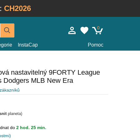
:
CH2026
0
egorie
InstaCap
Pomoc
ová nastavitelný 9FORTY League
es Dodgers MLB New Era
 zákazníků
snit
planeta)
dnat do
2 hod. 25 min.
ostmi)