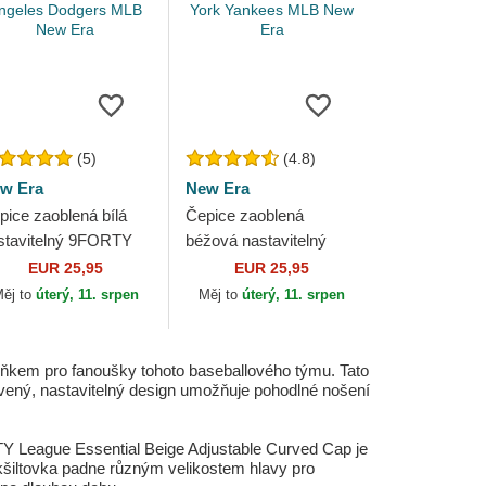
(5)
(4.8)
w Era
New Era
pice zaoblená bílá
Čepice zaoblená
stavitelný 9FORTY
béžová nastavitelný
ague Essential Los
9FORTY League
EUR 25,95
EUR 25,95
geles Dodgers MLB
Essential Poly New
ěj to
úterý, 11. srpen
Měj to
úterý, 11. srpen
w Era
York Yankees MLB New
Era
ňkem pro fanoušky tohoto baseballového týmu. Tato
křivený, nastavitelný design umožňuje pohodlné nošení
 League Essential Beige Adjustable Curved Cap je
 kšiltovka padne různým velikostem hlavy pro