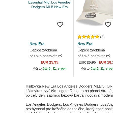
(5)
New Era
New Era
Čepice zaoblená
Čepice zaoblená
béžová nastavitelný
béžová nastavitelný
9TWENTY League
9TWENTY League
EUR 25,95
EUR
25,95
EUR 18,
Essential Midi Los
Essential Los Angele
Měj to
úterý, 11. srpen
Měj to
úterý, 11. srp
Angeles Dodgers MLB
Dodgers MLB New E
New Era
Kšiltovka New Era Los Angeles Dodgers MLB 9FORTY 
kšiltovka s vyšitým logem Dodgers na přední straně je
po celý den, zatímco béžová barva jí dodává moderní
Los Angeles Dodgers, Los Angeles Dodgers, Los An
nezbytností pro každého dospělého, který chce nosit 