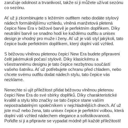
zaručuje odolnost a trvanlivost, takže si ji můžete užívat sezónu
co sezónu.
Ať už ji zkombinujete s ležérním outfitem nebo dodáte stylový
nádech formálnějšímu vzhledu, vlněná manžetová pletená
čepice New Era v béžové barvě je perfektním doplňkem. Díky
neutrální barvě se snadno hodí ke každému outfitu a unisex
design je vhodný pro muže i ženy. Ať už je váš styl jakýkoli, tato
čepice bude perfektním doplňkem, který doplní váš vzhled.
S béžovou vlněnou pletenou čepicí New Era budete připraveni
čelit jakémukoli počasí stylově. Díky klasickému a
všestrannému designu je tato čepice nezbytnou součástí
vašeho šatníku. Ať už potřebujete ochranu před chladem, nebo
chcete svému outfitu dodat nádech stylu, tato čepice vás
nezklame.
Nenechte si ujít příležitost přidat béžovou vlněnou pletenou
čepici New Era do své sbírky doplňků. Díky charakteristické
kvalitě a stylu této značky se tato čepice stane vaším
nepostradatelným společníkem v nejchladnějších dnech. Ať už
jste muž nebo žena, tato unisex čepice je perfektní volbou, která
doplní váš vzhled nádechem elegance a sofistikovanosti.
Pořiďte si ji a připravte se vypadat módně při každé příležitosti!