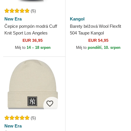
(5)
New Era
Kangol
Čepice pompón modrá Cuff
Barety béžová Wool Flexfit
Knit Sport Los Angeles
504 Taupe Kangol
Dodgers MLB New Era
EUR 36,95
EUR 54,95
Měj to
14 – 18 srpen
Měj to
pondělí, 10. srpen
(5)
New Era