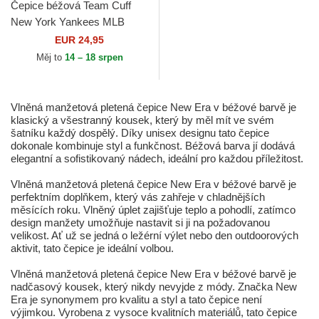
Čepice béžová Team Cuff
New York Yankees MLB
New Era
EUR 24,95
Měj to
14 – 18 srpen
Vlněná manžetová pletená čepice New Era v béžové barvě je
klasický a všestranný kousek, který by měl mít ve svém
šatníku každý dospělý. Díky unisex designu tato čepice
dokonale kombinuje styl a funkčnost. Béžová barva jí dodává
elegantní a sofistikovaný nádech, ideální pro každou příležitost.
Vlněná manžetová pletená čepice New Era v béžové barvě je
perfektním doplňkem, který vás zahřeje v chladnějších
měsících roku. Vlněný úplet zajišťuje teplo a pohodlí, zatímco
design manžety umožňuje nastavit si ji na požadovanou
velikost. Ať už se jedná o ležérní výlet nebo den outdoorových
aktivit, tato čepice je ideální volbou.
Vlněná manžetová pletená čepice New Era v béžové barvě je
nadčasový kousek, který nikdy nevyjde z módy. Značka New
Era je synonymem pro kvalitu a styl a tato čepice není
výjimkou. Vyrobena z vysoce kvalitních materiálů, tato čepice