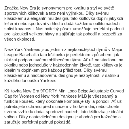
Značka New Era je synonymem pro kvalitu a styl ve světě
sportovních kšiltovek a tato není výjimkou. Díky svému
klasickému a elegantnímu designu tato kšiltovka doplní jakýkoli
ležérní nebo sportovní vzhled a dodá každému outfitu nádech
sofistikovanosti. Nastavitelný pásek umožňuje perfektní padnutí
pro jakoukoli velikost hlavy a zajišťuje tak pohodlí a bezpečí za
všech okolností.
New York Yankees jsou jedním z nejikoničtějších týmů v Major
League Baseball a tato kšiltovka je perfektním způsobem, jak
ukázat podporu svému oblíbenému týmu. Ať už na stadionu, na
pikniku nebo jednoduše v každodenním životě, tato kšiltovka je
ideálním doplňkem pro každou příležitost. Díky svému
klasickému a nadčasovému designu je nezbytností v šatníku
každého fanouška Yankees.
Kšiltovka New Era 9FORTY Mini Logo Beige Adjustable Curved
Cap for Women od New York Yankees MLB je všestranný a
funkční kousek, který dokonale kombinuje styl a pohodlí. Ať už
potřebujete ochranu před sluncem v horkém dni, nebo chcete
svému vzhledu dodat sportovní nádech, tato kšiltovka je ideální
volbou. Díky nastavitelnému designu je vhodná pro každého a
zaručuje perfektní padnutí pokaždé.