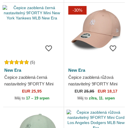
-30%
(5)
New Era
New Era
Čepice zaoblená černá
Čepice zaoblená růžová
nastavitelný 9FORTY Mini
nastavitelný 9FORTY Mini
New York Yankees MLB
New York Yankees MLB New
EUR 25,95
EUR
25,95
EUR 18,17
New Era
Era
Měj to
17 – 19 srpen
Měj to
zítra, 11. srpen