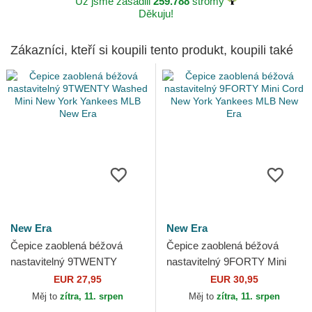
Už jsme zasadili
259.788
stromy
Děkuju!
Zákazníci, kteří si koupili tento produkt, koupili také
New Era
New Era
Čepice zaoblená béžová
Čepice zaoblená béžová
nastavitelný 9TWENTY
nastavitelný 9FORTY Mini
Washed Mini New York
Cord New York Yankees
EUR 27,95
EUR 30,95
Yankees MLB New Era
MLB New Era
Měj to
zítra, 11. srpen
Měj to
zítra, 11. srpen