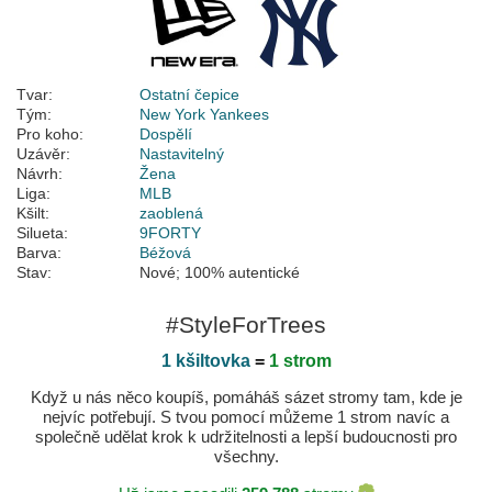
Tvar:
Ostatní čepice
Tým:
New York Yankees
Pro koho:
Dospělí
Uzávěr:
Nastavitelný
Návrh:
Žena
Liga:
MLB
Kšilt:
zaoblená
Silueta:
9FORTY
Barva:
Béžová
Stav:
Nové; 100% autentické
#StyleForTrees
1 kšiltovka
=
1 strom
Když u nás něco koupíš, pomáháš sázet stromy tam, kde je
nejvíc potřebují. S tvou pomocí můžeme 1 strom navíc a
společně udělat krok k udržitelnosti a lepší budoucnosti pro
všechny.