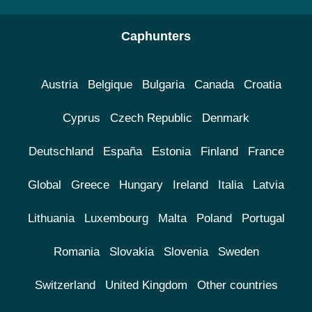
Caphunters
Austria
Belgique
Bulgaria
Canada
Croatia
Cyprus
Czech Republic
Denmark
Deutschland
España
Estonia
Finland
France
Global
Greece
Hungary
Ireland
Italia
Latvia
Lithuania
Luxembourg
Malta
Poland
Portugal
Romania
Slovakia
Slovenia
Sweden
Switzerland
United Kingdom
Other countries