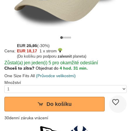
EUR
25,95
(-30%)
Cena:
EUR 18,17
1 x strom
(Do košíku pro podporu
zalesnit
planeta)
Zůstal(a) jen jeden(i) 5 pro okamžité odeslání
Chceš to zítra?
Objednat do
4 hod. 31 min.
One Size Fits All
(Průvodce velikostmi)
Množství
Do košíku
30denní záruka vrácení