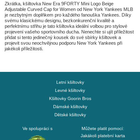
Zkrátka, kšiltovka New Era 9FORTY Mini Logo Beige
Adjustable Curved Cap for Women od New York Yankees MLB
je nezbytným doplňkem pro každého fanouška Yankees. Díky
svému klasickému designu, bezkonkurenční kvalitě a
perfektnímu střihu je tato kšiltovka ideální volbou pro stylové
projevení vašeho sportovního ducha. Nenechte si ujít příležitost
přidat si tento jedinečný kousek do své sbírky kšiltovek a
projevit svou neochvějnou podporu New York Yankees při
jakékoli příležitosti.
Letní kšiltovky
Levné kšiltovky
Kšiltovky Goorin Bros
Dámské kšiltovky
Dětské kšiltovky
Ve spolupráci s
Můžete platit pomocí:
Jakákoli platební karta