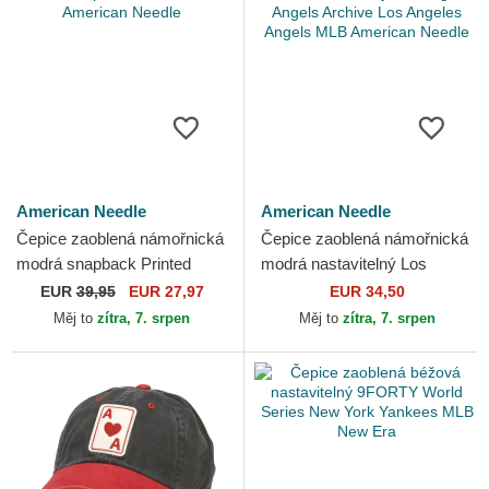
American Needle
American Needle
Čepice zaoblená námořnická
Čepice zaoblená námořnická
modrá snapback Printed
modrá nastavitelný Los
Cord American Needle
Angeles Angels Archive Los
EUR
39,95
EUR 27,97
EUR 34,50
Angeles Angels MLB...
Měj to
zítra, 7. srpen
Měj to
zítra, 7. srpen