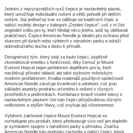
Jedním z nejvýraznějších rysů čepice je nastavitelný pásek,
který umožňuje individuální nošení a větší pohodlí při delším
nošení. Její jedinečný tvar se odlišuje od tradičních čepic a
nabízí osobitý design v kategorii „Ostatní čepice“, což z ní činí
originální volbu pro ty, kteří hledají něco jiného, aniž by obětovali
praktičnost. Čepice American Needle je ideální pro ochranu před
sluncem při túrách nebo výletech v národním parku a odráží
dobrodružného ducha a lásku k přírodě.
Designérský tým, který stojí za touto čepicí, úspěšně
zkombinoval estetiku s funkčností, díky čemuž je Mount
Everest Hepcat nejen perfektním doplňkem pro ty, kteří
navštěvují přírodní oblasti, ale také stylovým městským
módním prohlášením. Kvalita materiálů použitých společností
American Needle zaručuje trvanlivost a odolnost, což jsou
základní aspekty produktu určeného k nošení v různých
prostředích a podmínkách. Kombinace tmavě modré barvy s
nastavitelným páskem činí tuto čepici přizpůsobivou různým
velikostem a stylům hlavy, což zvyšuje její všestrannost.
Výběrem zakřivené čepice Mount Everest Hepcat se
rozhodujete pro produkt, který představuje více než jen doplněk:
je symbolem spojení s národními parky a přírodou. Značka
American Needle tuto podstatu zachytila a nabízí čepici, která