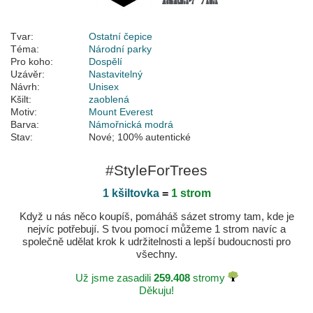
Tvar:
Ostatní čepice
Téma:
Národní parky
Pro koho:
Dospělí
Uzávěr:
Nastavitelný
Návrh:
Unisex
Kšilt:
zaoblená
Motiv:
Mount Everest
Barva:
Námořnická modrá
Stav:
Nové; 100% autentické
#StyleForTrees
1 kšiltovka
=
1 strom
Když u nás něco koupíš, pomáháš sázet stromy tam, kde je
nejvíc potřebují. S tvou pomocí můžeme 1 strom navíc a
společně udělat krok k udržitelnosti a lepší budoucnosti pro
všechny.
Už jsme zasadili
259.408
stromy
Děkuju!