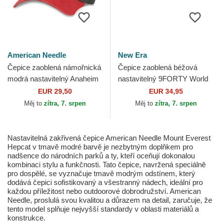
American Needle
New Era
Čepice zaoblená námořnická
Čepice zaoblená béžová
modrá nastavitelný Anaheim
nastavitelný 9FORTY World
Aces Archive Anaheim Aces
Series New York Yankees
EUR 29,50
EUR 34,95
MLB American Needle
MLB New Era
Měj to
zítra, 7. srpen
Měj to
zítra, 7. srpen
Nastavitelná zakřivená čepice American Needle Mount Everest
Hepcat v tmavě modré barvě je nezbytným doplňkem pro
nadšence do národních parků a ty, kteří oceňují dokonalou
kombinaci stylu a funkčnosti. Tato čepice, navržená speciálně
pro dospělé, se vyznačuje tmavě modrým odstínem, který
dodává čepici sofistikovaný a všestranný nádech, ideální pro
každou příležitost nebo outdoorové dobrodružství. American
Needle, proslulá svou kvalitou a důrazem na detail, zaručuje, že
tento model splňuje nejvyšší standardy v oblasti materiálů a
konstrukce.