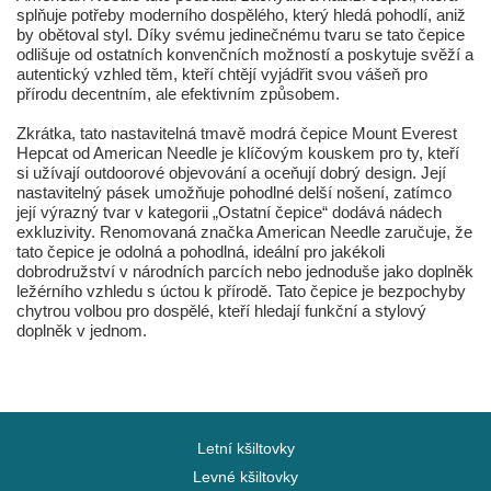
splňuje potřeby moderního dospělého, který hledá pohodlí, aniž
by obětoval styl. Díky svému jedinečnému tvaru se tato čepice
odlišuje od ostatních konvenčních možností a poskytuje svěží a
autentický vzhled těm, kteří chtějí vyjádřit svou vášeň pro
přírodu decentním, ale efektivním způsobem.
Zkrátka, tato nastavitelná tmavě modrá čepice Mount Everest
Hepcat od American Needle je klíčovým kouskem pro ty, kteří
si užívají outdoorové objevování a oceňují dobrý design. Její
nastavitelný pásek umožňuje pohodlné delší nošení, zatímco
její výrazný tvar v kategorii „Ostatní čepice“ dodává nádech
exkluzivity. Renomovaná značka American Needle zaručuje, že
tato čepice je odolná a pohodlná, ideální pro jakékoli
dobrodružství v národních parcích nebo jednoduše jako doplněk
ležérního vzhledu s úctou k přírodě. Tato čepice je bezpochyby
chytrou volbou pro dospělé, kteří hledají funkční a stylový
doplněk v jednom.
Letní kšiltovky
Levné kšiltovky