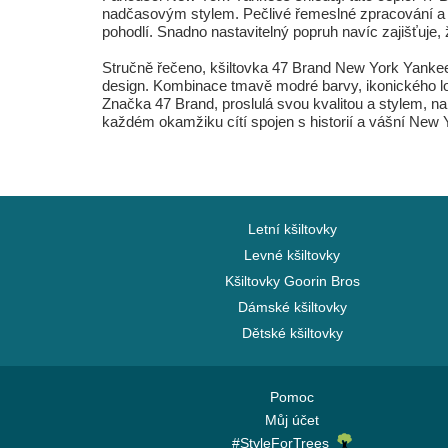
nadčasovým stylem. Pečlivé řemeslné zpracování a pozo
pohodlí. Snadno nastavitelný popruh navíc zajišťuje, 
Stručně řečeno, kšiltovka 47 Brand New York Yankees
design. Kombinace tmavě modré barvy, ikonického l
Značka 47 Brand, proslulá svou kvalitou a stylem, nabí
každém okamžiku cítí spojen s historií a vášní New
Letní kšiltovky
Levné kšiltovky
Kšiltovky Goorin Bros
Dámské kšiltovky
Dětské kšiltovky
Pomoc
Můj účet
#StyleForTrees