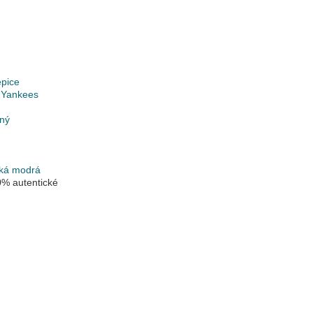
epice
 Yankees
lný
ká modrá
% autentické