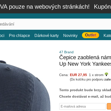
A pouze na webových stránkách!
Kupón
Outlet
bci
Pro chlapce
Dárkové karty
Novinky
Kat
47 Brand
Čepice zaoblená námo
Up New York Yankee
Cena:
EUR 27,95
1 x strom
(Do košíku pro podporu
zale
Tento produkt bude brzy skla
Chcete dostávat e-mail, až bu