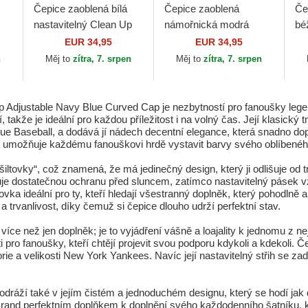
Čepice zaoblená bílá
Čepice zaoblená
Če
nastavitelný Clean Up
námořnická modrá
bé
p
Vista Mini Two Tone
nastavitelný Clean Up
Cl
EUR 34,95
EUR 34,95
New York Yankees
Windham Suede
Su
n
Měj to
zítra, 7. srpen
Měj to
zítra, 7. srpen
MLB 47 Brand
Vintage New York
Ne
Yankees MLB...
ML
Adjustable Navy Blue Curved Cap je nezbytností pro fanoušky lege
takže je ideální pro každou příležitost i na volný čas. Její klasický
e Baseball, a dodává jí nádech decentní elegance, která snadno dopl
 a umožňuje každému fanouškovi hrdě vystavit barvy svého oblíbené
šiltovky“, což znamená, že má jedinečný design, který ji odlišuje od
uje dostatečnou ochranu před sluncem, zatímco nastavitelný pásek 
tovka ideální pro ty, kteří hledají všestranný doplněk, který pohodlně 
 trvanlivost, díky čemuž si čepice dlouho udrží perfektní stav.
 více než jen doplněk; je to vyjádření vášně a loajality k jednomu z 
ti pro fanoušky, kteří chtějí projevit svou podporu kdykoli a kdekoli.
storie a velikosti New York Yankees. Navíc její nastavitelný střih 
dráží také v jejím čistém a jednoduchém designu, který se hodí jak d
Brand perfektním doplňkem k doplnění svého každodenního šatníku, 