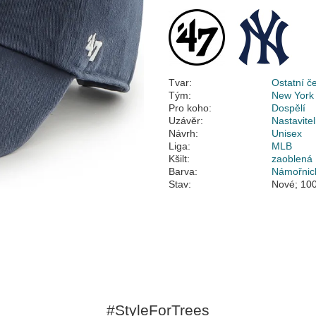
Tvar:
Ostatní č
Tým:
New York
Pro koho:
Dospělí
Uzávěr:
Nastavite
Návrh:
Unisex
Liga:
MLB
Kšilt:
zaoblená
Barva:
Námořnic
Stav:
Nové; 100
#StyleForTrees