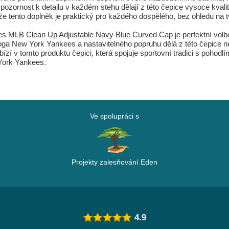
rnost k detailu v každém stehu dělají z této čepice vysoce kvalitní 
že tento doplněk je praktický pro každého dospělého, bez ohledu na t
 MLB Clean Up Adjustable Navy Blue Curved Cap je perfektní volbou 
oga New York Yankees a nastavitelného popruhu dělá z této čepice 
zí v tomto produktu čepici, která spojuje sportovní tradici s pohodlím
 York Yankees.
Ve spolupráci s
Projekty zalesňování Eden
4.9