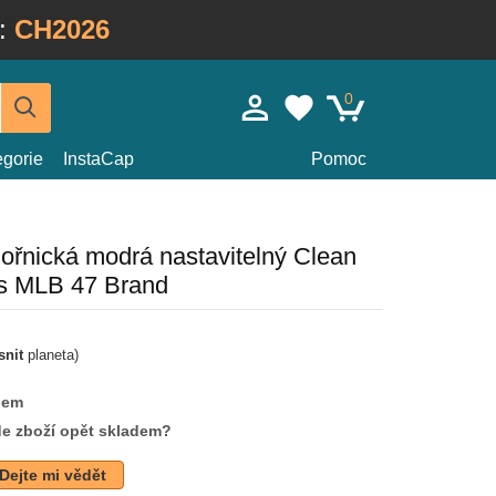
:
CH2026
0
egorie
InstaCap
Pomoc
řnická modrá nastavitelný Clean
s MLB 47 Brand
snit
planeta)
dem
de zboží opět skladem?
Dejte mi vědět