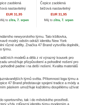
pice zaoblená
Čepice zaoblená
žová nastavitelný
béžová nastavitelný
ean Up Base Runner
Clean Up Contemporary
EUR 31,95
EUR 31,95
re Shot Two Tone
Two Tone New York
Měj to
zítra, 7. srpen
Měj to
zítra, 7. srpen
w York Yankees
Yankees MLB 47 Brand
B...
ndárního newyorského týmu. Tato kšiltovka,
 tmavě modrý odstín odráží identitu New York
ní různé outfity. Značka 47 Brand vytvořila doplněk,
ho týmu.
 tradičních modelů a dělá z ní výrazný kousek pro
vzadu umožňuje přizpůsobení a pohodlné nošení pro
a pohodlně padne i na delší nošení. Kvalita materiálů
nejuznávanějších týmů světa. Přítomnost loga týmu a
 Čepice 47 Brand představuje spojení tradice a módy a
se zadním páskem umožňuje každému dospělému užívat
o sportovního, tak i do městského prostředí.
který vždy zdůrazní identitu týmu moderním a