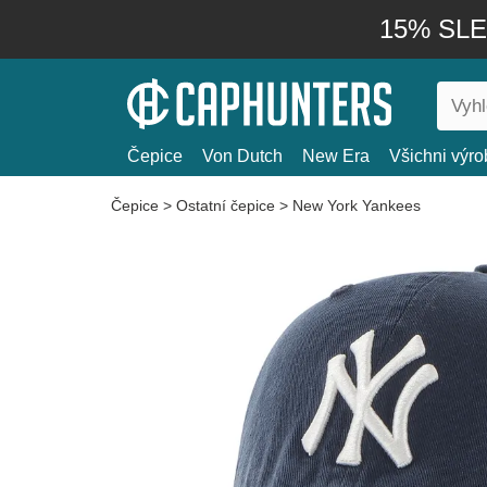
15% SLEV
Čepice
Von Dutch
New Era
Všichni výro
Čepice
>
Ostatní čepice
>
New York Yankees