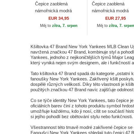
Čepice zaoblená
Čepice zaoblená
námořnická modrá
námořnická modrá
nastavitelný Clean Up
nastavitelný Clean U
EUR 34,95
EUR 27,95
Beach Side New York
Base Runner Vintage
Měj to
zítra, 7. srpen
Měj to
zítra, 7. srpe
Yankees MLB 47 Brand
New York Yankees
MLB...
Kšiltovka 47 Brand New York Yankees MLB Clean Up 
navržená značkou 47 Brand, kombinuje styl a pohodlí, 
Yankees, jednoho z nejikoničtějších týmů Major Leagu
který vyniká nejen svým designem, ale i funkčností
Tato kšiltovka 47 Brand spadá do kategorie „ostatní k
fanoušky New York Yankees. Zakřivený kšilt poskyt
dospělé různých velikostí. Díky této vlastnosti je kšil
použitých značkou 47 Brand navíc zajišťuje odolnost a
Co se týče identity New York Yankees, tato čepice je
oficiálních barev činí z tohoto produktu symbol hrdos
umožňuje každému, kdo ji nosí, cítit se součástí hi
si jejího pohodlí bez obětování stylu nebo funkčnosti.
Všestrannost této tmavě modré zakřivené čepice se o
Fanoušci New York Yankees shledají tuto čepici 47 