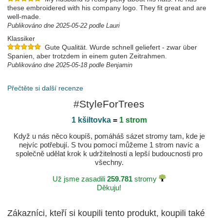
these embroidered with his company logo. They fit great and are
well-made.
Publikováno dne 2025-05-22 podle Lauri
Klassiker
Gute Qualität. Wurde schnell geliefert - zwar über
Spanien, aber trotzdem in einem guten Zeitrahmen.
Publikováno dne 2025-05-18 podle Benjamin
Delivered in perfect condition as expected
Thank you for a great experience. I could not find this
Přečtěte si další recenze
exact hat and size anywhere else if you can believe it.
#StyleForTrees
Publikováno dne 2025-05-15 podle Matthew
1 kšiltovka
=
1 strom
Když u nás něco koupíš, pomáháš sázet stromy tam, kde je
nejvíc potřebují. S tvou pomocí můžeme 1 strom navíc a
společně udělat krok k udržitelnosti a lepší budoucnosti pro
všechny.
Už jsme zasadili
259.781
stromy
Děkuju!
Zákazníci, kteří si koupili tento produkt, koupili také