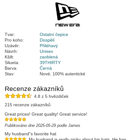
Tvar:
Ostatní čepice
Pro koho:
Dospělí
Uzávěr:
Přiléhavý
Návrh:
Unisex
Kšilt:
zaoblená
Silueta:
39THIRTY
Barva:
Černá
Stav:
Nové; 100% autentické
Recenze zákazníků
4.8 z 5 hvězdiček
215 recenze zákazníků
Great prices! Great quality! Great service!
Publikováno dne 2025-05-29 podle James
My husband"s favorite hat
My husband is really picky about his hats. He has