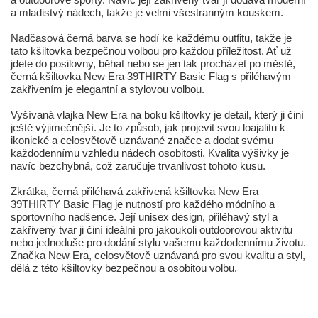
a mladistvý nádech, takže je velmi všestranným kouskem.
Nadčasová černá barva se hodí ke každému outfitu, takže je
tato kšiltovka bezpečnou volbou pro každou příležitost. Ať už
jdete do posilovny, běhat nebo se jen tak procházet po městě,
černá kšiltovka New Era 39THIRTY Basic Flag s přiléhavým
zakřivením je elegantní a stylovou volbou.
Vyšívaná vlajka New Era na boku kšiltovky je detail, který ji činí
ještě výjimečnější. Je to způsob, jak projevit svou loajalitu k
ikonické a celosvětově uznávané značce a dodat svému
každodennímu vzhledu nádech osobitosti. Kvalita výšivky je
navíc bezchybná, což zaručuje trvanlivost tohoto kusu.
Zkrátka, černá přiléhavá zakřivená kšiltovka New Era
39THIRTY Basic Flag je nutností pro každého módního a
sportovního nadšence. Její unisex design, přiléhavý styl a
zakřivený tvar ji činí ideální pro jakoukoli outdoorovou aktivitu
nebo jednoduše pro dodání stylu vašemu každodennímu životu.
Značka New Era, celosvětově uznávaná pro svou kvalitu a styl,
dělá z této kšiltovky bezpečnou a osobitou volbu.