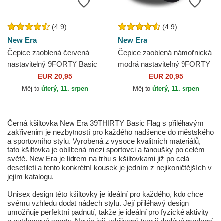
(4.9)
(4.9)
New Era
New Era
Čepice zaoblená červená
Čepice zaoblená námořnická
nastavitelný 9FORTY Basic
modrá nastavitelný 9FORTY
Flag New Era
Basic Flag New Era
EUR 20,95
EUR 20,95
Měj to
úterý, 11. srpen
Měj to
úterý, 11. srpen
Černá kšiltovka New Era 39THIRTY Basic Flag s přiléhavým
zakřivením je nezbytností pro každého nadšence do městského
a sportovního stylu. Vyrobená z vysoce kvalitních materiálů,
tato kšiltovka je oblíbená mezi sportovci a fanoušky po celém
světě. New Era je lídrem na trhu s kšiltovkami již po celá
desetiletí a tento konkrétní kousek je jedním z nejikoničtějších v
jejím katalogu.
Unisex design této kšiltovky je ideální pro každého, kdo chce
svému vzhledu dodat nádech stylu. Její přiléhavý design
umožňuje perfektní padnutí, takže je ideální pro fyzické aktivity
a outdoorové sporty. Navíc její zakřivený tvar jí dodává moderní