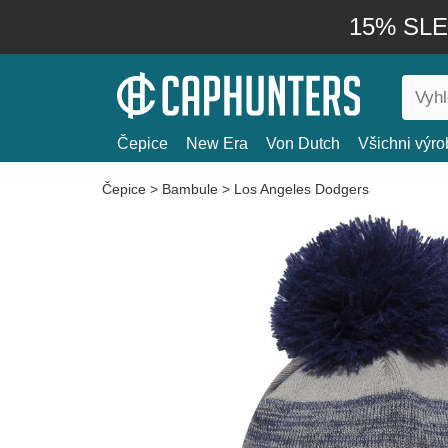
15% SLEV
Čepice
New Era
Von Dutch
Všichni výro
Čepice
>
Bambule
>
Los Angeles Dodgers