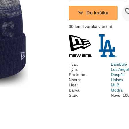
Do košíku
30denní záruka vrácení
Tvar:
Bambule
Tým:
Los Ange
Pro koho:
Dospělí
Návrh:
Unisex
Liga:
MLB
Barva:
Modrá
Stav:
Nové; 100