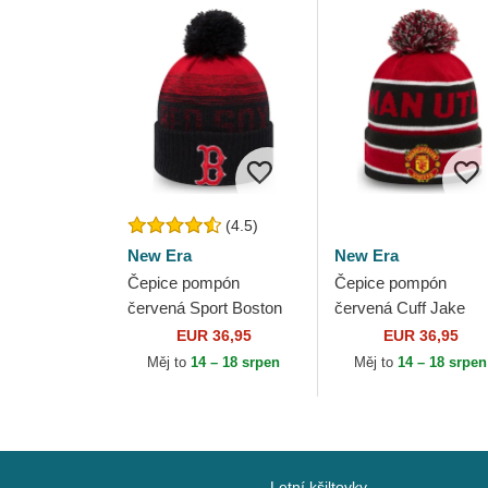
(4.5)
New Era
New Era
Čepice pompón
Čepice pompón
červená Sport Boston
červená Cuff Jake
Red Sox MLB New Era
Manchester United
EUR 36,95
EUR 36,95
Football Club Premier
Měj to
14 – 18 srpen
Měj to
14 – 18 srpen
League New Era
Letní kšiltovky