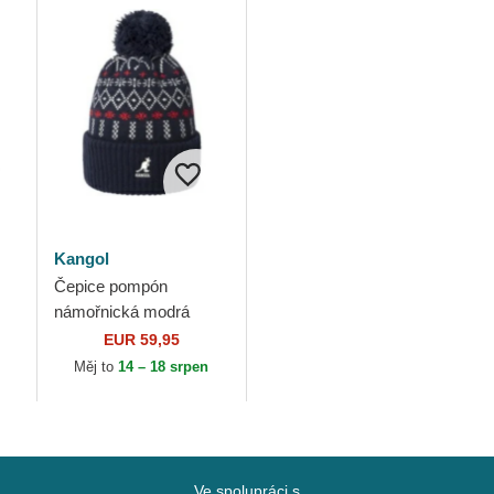
Kangol
Čepice pompón
námořnická modrá
Holiday Dk Blue Kangol
EUR 59,95
Měj to
14 – 18 srpen
Ve spolupráci s