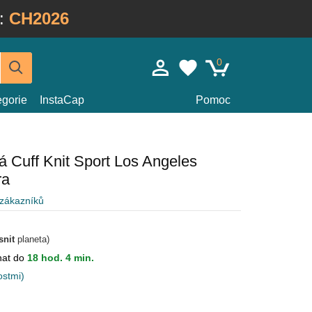
:
CH2026
0
egorie
InstaCap
Pomoc
 Cuff Knit Sport Los Angeles
ra
 zákazníků
snit
planeta)
nat do
18 hod. 4 min.
ostmi)