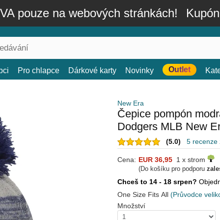
A pouze na webových stránkách!
Kupón
Outlet
bci
Pro chlapce
Dárkové karty
Novinky
Kat
New Era
Čepice pompón modrá
Dodgers MLB New E
(5.0)
5 recenze
Cena:
EUR 36,95
1 x strom
(Do košíku pro podporu
zale
Chceš to 14 - 18 srpen?
Objed
One Size Fits All
(Průvodce velik
Množství