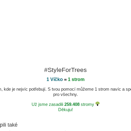
#StyleForTrees
1 Víčko
=
1 strom
kde je nejvíc potřebují. S tvou pomocí můžeme 1 strom navíc a spole
pro všechny.
Už jsme zasadili
259.408
stromy
Děkuju!
pili také