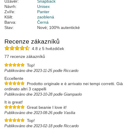
Uzávěr:
Snapback
Návrh:
Unisex
Zvíře:
Panter
Kšilt:
zaoblená
Barva:
Černá
Stav:
Nové; 100% autentické
Recenze zákazníků
4.8 z 5 hvězdiček
77 recenze zákazníků
Top!
Publikováno dne 2023-11-25 podle Riccardo
Eccellente
Prodotto originale e è arrivato nei tempi corretti. Già
ordinato altri 3 cappelli
Publikováno dne 2023-10-28 podle Giampaolo
It is great!
Great beanie I love it!
Publikováno dne 2023-08-26 podle Vasilia
Top!
Publikováno dne 2023-02-18 podle Riccardo