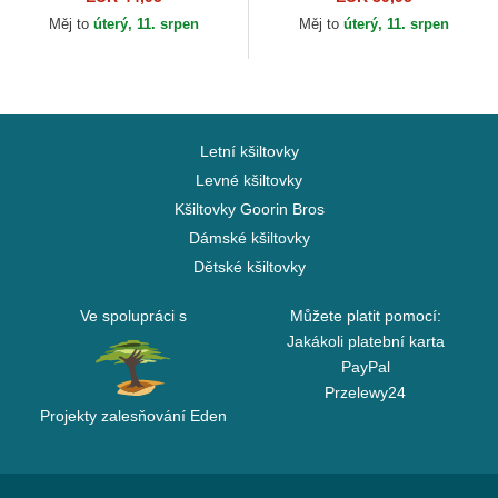
Bros.
Měj to
úterý, 11. srpen
Měj to
úterý, 11. srpen
Letní kšiltovky
Levné kšiltovky
Kšiltovky Goorin Bros
Dámské kšiltovky
Dětské kšiltovky
Ve spolupráci s
Můžete platit pomocí:
Jakákoli platební karta
PayPal
Przelewy24
Projekty zalesňování Eden