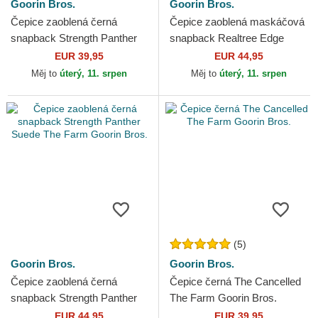
Goorin Bros.
Goorin Bros.
Čepice zaoblená černá
Čepice zaoblená maskáčová
snapback Strength Panther
snapback Realtree Edge
The Farm Goorin Bros.
Black Panther The Farm
EUR 39,95
EUR 44,95
Goorin Bros.
Měj to
úterý, 11. srpen
Měj to
úterý, 11. srpen
(5)
Goorin Bros.
Goorin Bros.
Čepice zaoblená černá
Čepice černá The Cancelled
snapback Strength Panther
The Farm Goorin Bros.
Suede The Farm Goorin
EUR 44,95
EUR 39,95