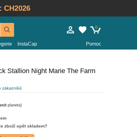
:
CH2026
0
egorie
InstaCap
Pomoc
k Stallion Night Marie The Farm
e zákazníků
snit
planeta)
dem
de zboží opět skladem?