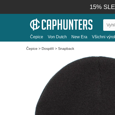
15% SLEV
Čepice
Von Dutch
New Era
Všichni výro
Čepice
>
Dospělí
>
Snapback