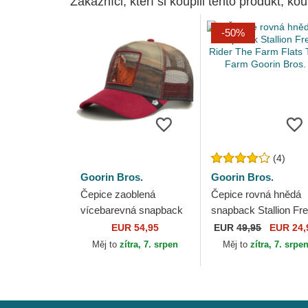
Zákazníci, kteří si koupili tento produkt, kou
-50%
(4)
Goorin Bros.
Goorin Bros.
Čepice zaoblená
Čepice rovná hnědá
vícebarevná snapback
snapback Stallion Fr
Gambler Stallion In The
Rider The Farm Flats
EUR 54,95
EUR
49,95
EUR 24,
Element The Farm
The Farm Goorin Bro
Měj to
zítra, 7. srpen
Měj to
zítra, 7. srpe
Goorin Bros.