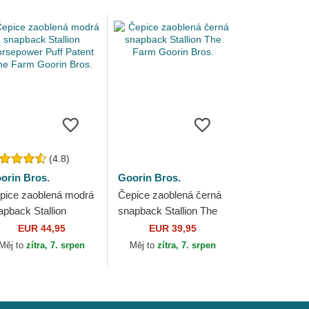
(4.8)
orin Bros.
Goorin Bros.
pice zaoblená modrá
Čepice zaoblená černá
apback Stallion
snapback Stallion The
rsepower Puff Patent
Farm Goorin Bros.
EUR 44,95
EUR 39,95
e Farm Goorin Bros.
Měj to
zítra, 7. srpen
Měj to
zítra, 7. srpen