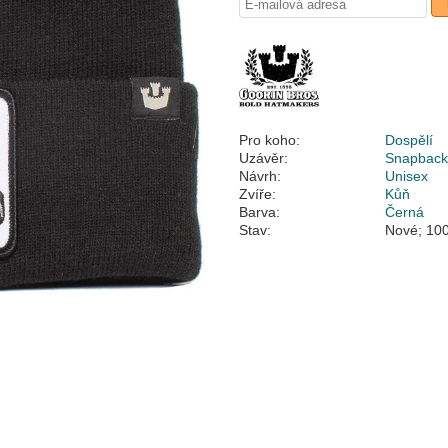
Pro koho:
Dospělí
Uzávěr:
Snapbac
Návrh:
Unisex
Zvíře:
Kůň
Barva:
Černá
Stav:
Nové; 100