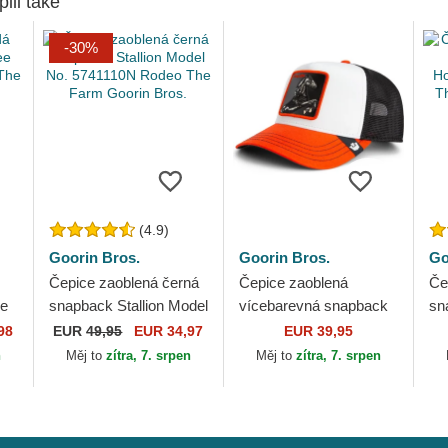
pili také
-30%
(4.9)
Goorin Bros.
Goorin Bros.
Go
Čepice zaoblená černá
Čepice zaoblená
Če
ee
snapback Stallion Model
vícebarevná snapback
sn
No. 5741110N Rodeo
Stallion Tri Tone The
Ho
98
EUR
49,95
EUR 34,97
EUR 39,95
s.
The Farm Goorin Bros.
Farm Goorin Bros.
Th
n
Měj to
zítra, 7. srpen
Měj to
zítra, 7. srpen