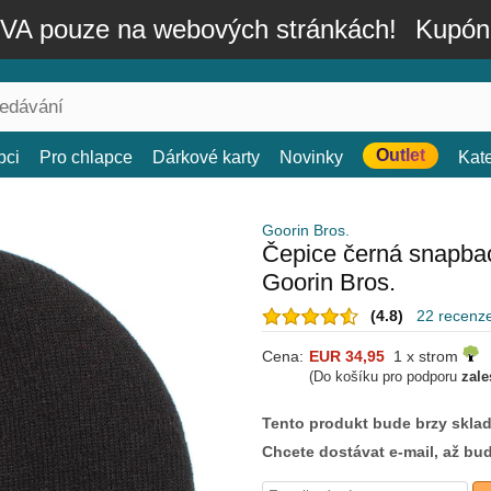
A pouze na webových stránkách!
Kupón
Outlet
bci
Pro chlapce
Dárkové karty
Novinky
Kat
Goorin Bros.
Čepice černá snapbac
Goorin Bros.
(4.8)
22 recenz
Cena:
EUR 34,95
1 x strom
(Do košíku pro podporu
zale
Tento produkt bude brzy skla
Chcete dostávat e-mail, až bu