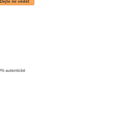
Dejte mi vědět
k
% autentické