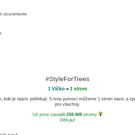
rò sicuramente.
e.
#StyleForTrees
1 Víčko
=
1 strom
kde je nejvíc potřebují. S tvou pomocí můžeme 1 strom navíc a spole
pro všechny.
Už jsme zasadili
259.408
stromy
Děkuju!