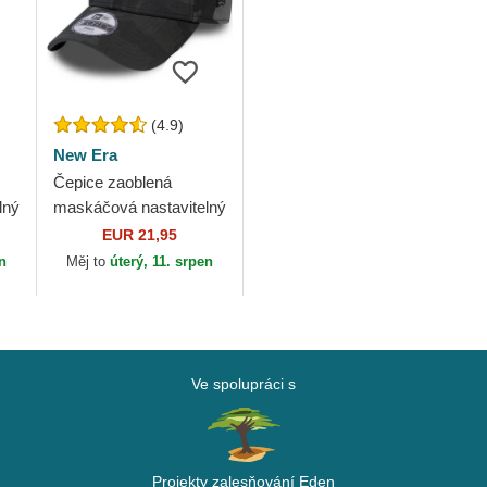
(4.9)
New Era
Čepice zaoblená
lný
maskáčová nastavitelný
pro děti 9FORTY
EUR 21,95
League Essential New
en
Měj to
úterý, 11. srpen
ra
York Yankees MLB
New Era
Ve spolupráci s
Projekty zalesňování Eden