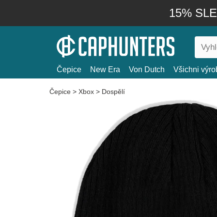
15% SLEV
Čepice
New Era
Von Dutch
Všichni výro
Čepice
>
Xbox
>
Dospělí