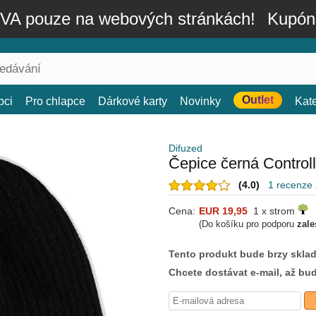
A pouze na webových stránkách!
Kupón
Outlet
bci
Pro chlapce
Dárkové karty
Novinky
Kat
Difuzed
Čepice černá Controll
(4.0)
1 recenze
Cena:
EUR 19,95
1 x strom
(Do košíku pro podporu
zale
Tento produkt bude brzy skla
Chcete dostávat e-mail, až bu