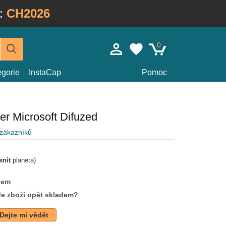
:
CH2026
0
egorie
InstaCap
Pomoc
er Microsoft Difuzed
 zákazníků
snit
planeta)
dem
de zboží opět skladem?
Dejte mi vědět