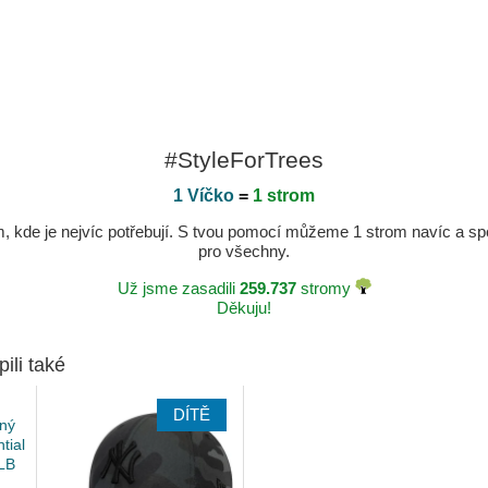
#StyleForTrees
1 Víčko
=
1 strom
kde je nejvíc potřebují. S tvou pomocí můžeme 1 strom navíc a spole
pro všechny.
Už jsme zasadili
259.737
stromy
Děkuju!
pili také
DÍTĚ