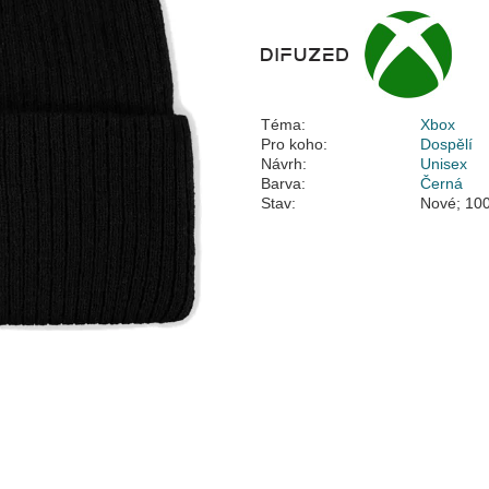
Téma:
Xbox
Pro koho:
Dospělí
Návrh:
Unisex
Barva:
Černá
Stav:
Nové; 100