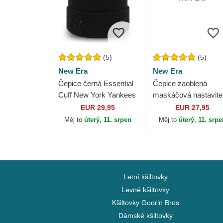
(5)
(5)
New Era
New Era
Čepice černá Essential
Čepice zaoblená
Cuff New York Yankees
maskáčová nastavite
MLB New Era
9FORTY League
EUR 29,95
EUR 27,95
Essential New York
Měj to
úterý, 11. srpen
Měj to
úterý, 11. srp
Yankees MLB New E
Letní kšiltovky
Levné kšiltovky
Kšiltovky Goorin Bros
Dámské kšiltovky