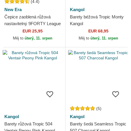
(4.4)
New Era
Kangol
Čepice zaoblená růžová
Barety béžová Tropic Monty
nastavitelný 9FORTY League
Kangol
Essential New York Yankees
EUR 25,95
EUR 68,95
MLB New Era
Měj to
úterý, 11. srpen
Měj to
úterý, 11. srpen
(5)
Kangol
Kangol
Barety růžová Tropic 504
Barety šedá Seamless Tropic
Ventair Peony Pink Kangol
507 Charcoal Kangol