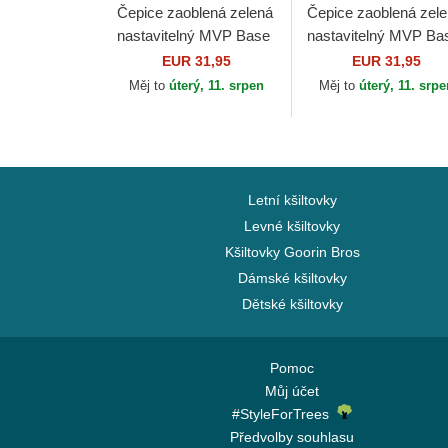
Čepice zaoblená zelená
Čepice zaoblená zel
nastavitelný MVP Base
nastavitelný MVP Ba
Runner Two Tone
Runner Two Tone
EUR 31,95
EUR 31,95
Legend New York
Legend Los Angeles
Měj to
úterý, 11. srpen
Měj to
úterý, 11. srp
Yankees MLB 47 Brand
Dodgers MLB 47 Bra
Letní kšiltovky
Levné kšiltovky
Kšiltovky Goorin Bros
Dámské kšiltovky
Dětské kšiltovky
Pomoc
Můj účet
#StyleForTrees
Předvolby souhlasu