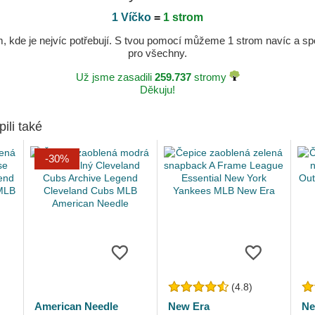
1 Víčko
=
1 strom
kde je nejvíc potřebují. S tvou pomocí můžeme 1 strom navíc a spole
pro všechny.
Už jsme zasadili
259.737
stromy
Děkuju!
pili také
-30%
(4.8)
American Needle
New Era
Ne