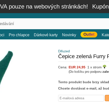
A pouze na webových stránkách!
Kupón
Outlet
bci
Pro chlapce
Dárkové karty
Novinky
Kat
Difuzed
Čepice zelená Furry 
Cena:
EUR 24,95
1 x strom
(Do košíku pro podporu
zale
Tento produkt bude brzy skla
Chcete dostávat e-mail, až bu