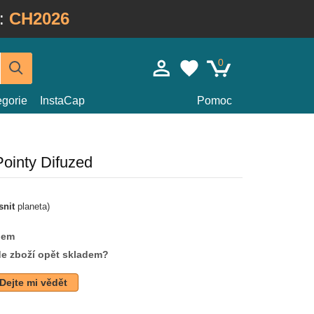
:
CH2026
0
egorie
InstaCap
Pomoc
Pointy Difuzed
snit
planeta)
dem
de zboží opět skladem?
Dejte mi vědět