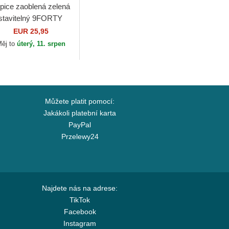
pice zaoblená zelená
stavitelný 9FORTY
tline New York
EUR 25,95
nkees MLB New Era
ěj to
úterý, 11. srpen
Můžete platit pomocí:
Jakákoli platební karta
PayPal
Przelewy24
Najdete nás na adrese:
TikTok
Facebook
Instagram