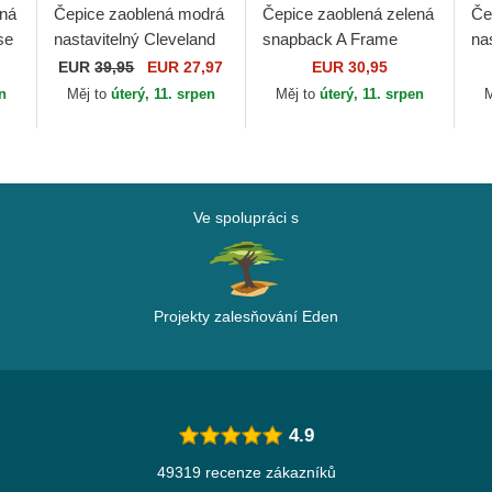
ená
Čepice zaoblená modrá
Čepice zaoblená zelená
Če
se
nastavitelný Cleveland
snapback A Frame
na
Cubs Archive Legend
League Essential New
Ou
EUR
39,95
EUR 27,97
EUR 30,95
Cleveland Cubs MLB
York Yankees MLB
Ya
en
Měj to
úterý, 11. srpen
Měj to
úterý, 11. srpen
M
nd
American Needle
New Era
Ve spolupráci s
Projekty zalesňování Eden
4.9
49319 recenze zákazníků