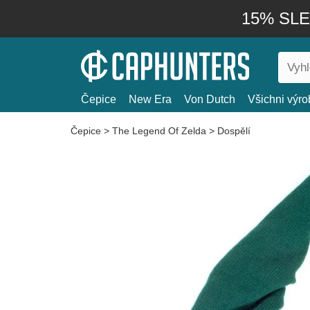
15% SLEV
Čepice
New Era
Von Dutch
Všichni výro
Čepice
>
The Legend Of Zelda
>
Dospělí