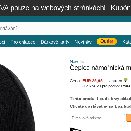
A pouze na webových stránkách!
Kupón
Outlet
bci
Pro chlapce
Dárkové karty
Novinky
Kat
New Era
Čepice námořnická m
Cena:
EUR 25,95
1 x strom
(Do košíku pro podporu
zale
Tento produkt bude brzy skla
Chcete dostávat e-mail, až bu