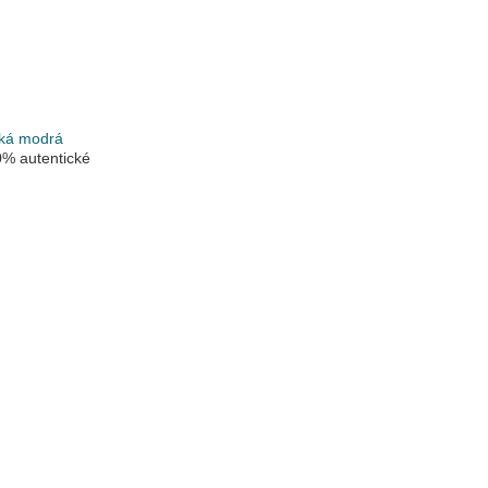
ká modrá
% autentické