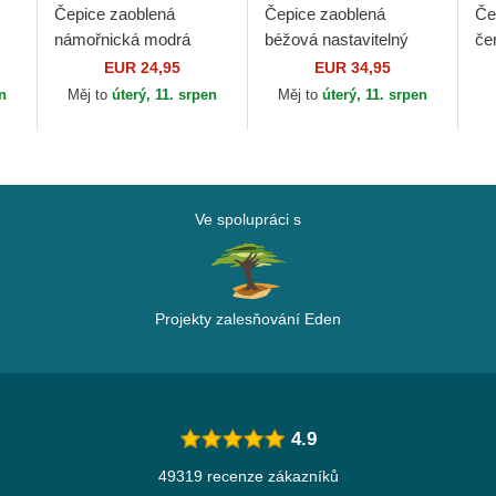
Čepice zaoblená
Čepice zaoblená
Če
námořnická modrá
béžová nastavitelný
če
snapback New York
9FORTY World Series
Re
EUR 24,95
EUR 34,95
Yankees MLB 47 Brand
New York Yankees
en
Měj to
úterý, 11. srpen
Měj to
úterý, 11. srpen
ra
MLB New Era
Ve spolupráci s
Projekty zalesňování Eden
4.9
49319 recenze zákazníků