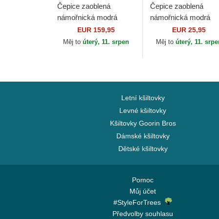
Čepice zaoblená
Čepice zaoblená
námořnická modrá
námořnická modrá
nastavitelný 9TWENTY
nastavitelný 9FORTY
EUR 159,95
EUR 25,95
Suede New York
Outline New York
Měj to
úterý, 11. srpen
Měj to
úterý, 11. srp
Yankees MLB New Era
Yankees MLB New E
Letní kšiltovky
Levné kšiltovky
Kšiltovky Goorin Bros
Dámské kšiltovky
Dětské kšiltovky
Pomoc
Můj účet
#StyleForTrees
Předvolby souhlasu