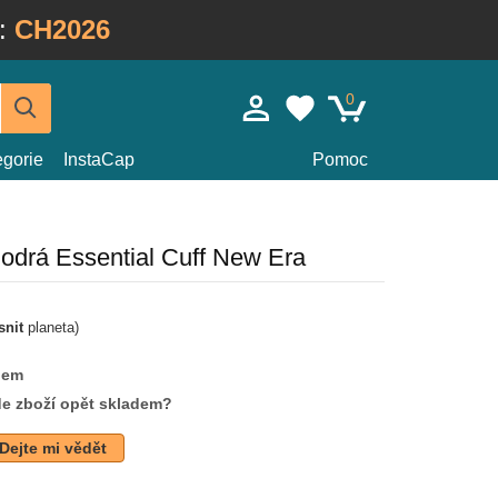
:
CH2026
0
egorie
InstaCap
Pomoc
odrá Essential Cuff New Era
snit
planeta)
dem
de zboží opět skladem?
Dejte mi vědět