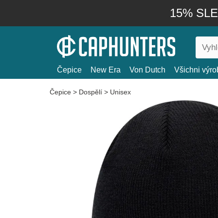
15% SLEV
Čepice
New Era
Von Dutch
Všichni výro
Čepice
>
Dospělí
>
Unisex