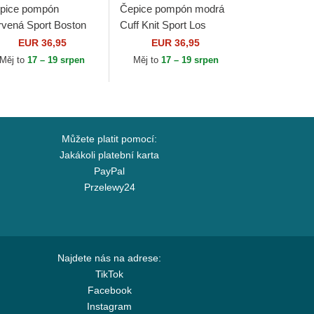
pice pompón
Čepice pompón modrá
rvená Sport Boston
Cuff Knit Sport Los
d Sox MLB New Era
Angeles Dodgers MLB
EUR 36,95
EUR 36,95
New Era
Měj to
17 – 19 srpen
Měj to
17 – 19 srpen
Můžete platit pomocí:
Jakákoli platební karta
PayPal
Przelewy24
Najdete nás na adrese:
TikTok
Facebook
Instagram